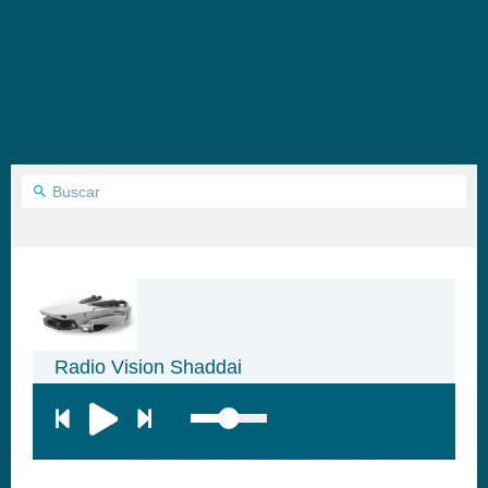
Radio Vision Shaddai
top:300px;
left:100px; width:58px;
height:28px; background:#005f79;'
class='hap-icon hap-icon-heart'>