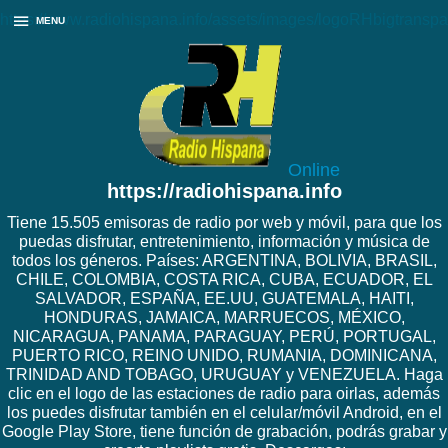
https://www.radiohispana.info/assets/images/logoRHbigtranspa
MENU
Online
https://radiohispana.info
Tiene 15.505 emisoras de radio por web y móvil, para que los
puedas disfrutar, entretenimiento, información y música de
todos los géneros. Países: ARGENTINA, BOLIVIA, BRASIL,
CHILE, COLOMBIA, COSTA RICA, CUBA, ECUADOR, EL
SALVADOR, ESPAÑA, EE.UU, GUATEMALA, HAITI,
HONDURAS, JAMAICA, MARRUECOS, MÉXICO,
NICARAGUA, PANAMA, PARAGUAY, PERÚ, PORTUGAL,
PUERTO RICO, REINO UNIDO, RUMANIA, DOMINICANA,
TRINIDAD AND TOBAGO, URUGUAY y VENEZUELA. Haga
clic en el logo de las estaciones de radio para oirlas, además
los puedes disfrutar también en el celular/móvil Android, en el
Google Play Store, tiene función de grabación, podrás grabar y