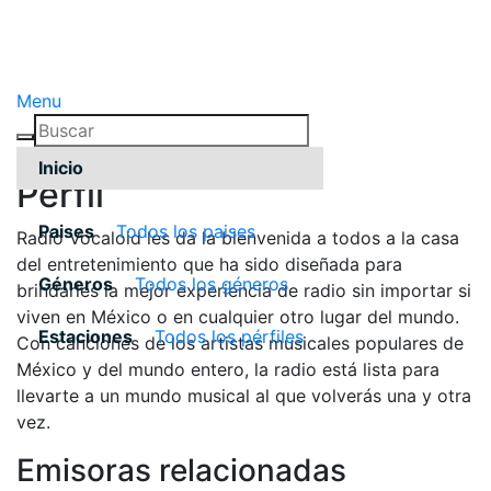
Menu
Inicio
Pérfil
Paises
Todos los paises
Radio Vocaloid les da la bienvenida a todos a la casa
del entretenimiento que ha sido diseñada para
Géneros
Todos los géneros
brindarles la mejor experiencia de radio sin importar si
viven en México o en cualquier otro lugar del mundo.
Estaciones
Todos los pérfiles
Con canciones de los artistas musicales populares de
México y del mundo entero, la radio está lista para
llevarte a un mundo musical al que volverás una y otra
vez.
Emisoras relacionadas