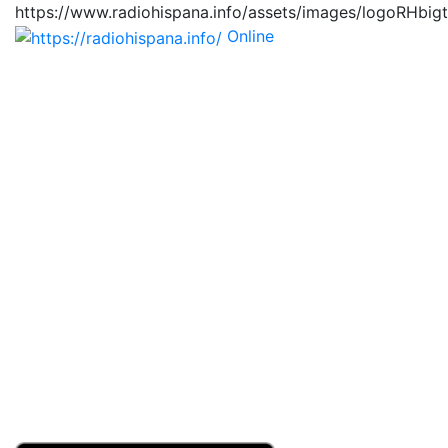
https://www.radiohispana.info/assets/images/logoRHbig
Online
https://radiohispana.i
Tiene 15.505 emisoras de radio por web y móvil, para
que los puedas disfrutar, entretenimiento, información
y música de todos los géneros. Países: ARGENTINA,
BOLIVIA, BRASIL, CHILE, COLOMBIA, COSTA RICA,
CUBA, ECUADOR, EL SALVADOR, ESPAÑA, EE.UU,
GUATEMALA, HAITI, HONDURAS, JAMAICA,
MARRUECOS, MÉXICO, NICARAGUA, PANAMA,
PARAGUAY, PERÚ, PORTUGAL, PUERTO RICO, REINO
UNIDO, RUMANIA, DOMINICANA, TRINIDAD AND
TOBAGO, URUGUAY y VENEZUELA. Haga clic en el
logo de las estaciones de radio para oirlas, además los
puedes disfrutar también en el celular/móvil Android,
en el Google Play Store, tiene función de grabación,
podrás grabar y crearte playlists gratis. Descargas: