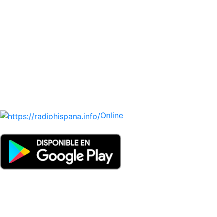
hispano, portugués-brasileiro y anglosajon (ARGENTINA,
BOLIVIA, BRASIL, CHILE, COLOMBIA, COSTA RICA, CUBA,
ECUADOR, EL SALVADOR, ESPAÑA, GUATEMALA, HAITI,
HONDURAS, JAMAICA, MÉXICO, NICARAGUA, PANAMA,
PARAGUAY, PERÚ, PORTUGAL, PUERTO RICO, REINO
UNIDO, DOMINICANA, TRINIDAD AND TOBAGO, URUGUAY
y VENEZUELA). Haga clic en el logo de las estaciones de
radio para oirlas. (Estamos trabajando incorporando más
estaciones diariamente).
Online
Nuevo: Emisoras de radio por web y móvil. Descargas: