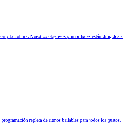
n y la cultura. Nuestros objetivos primordiales están dirigidos a
programación repleta de ritmos bailables para todos los gustos.