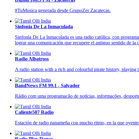
#TuMusica generada desde GrupoZer Zacatecas.
Sinfonia De La Inmaculada
Sinfonía De La Inmaculada es una radio católica, con programas 
lograr una comunicación que recupere el antiguo sentido de la 
Radio Albatross
A radio station with a rich and colourful pirate history, playing t
BandNews FM 99.1 - Salvador
Rádio com uma programação de notícias, informações, desporto 
Caliente507 Radio
Estación de radio panameña con mucho ritmo, en la que oyentes 
Radio Play Dance