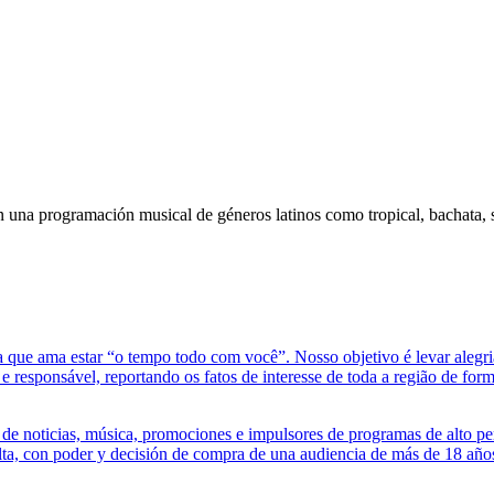
n una programación musical de géneros latinos como tropical, bachata, 
 que ama estar “o tempo todo com você”. Nosso objetivo é levar alegria
 responsável, reportando os fatos de interesse de toda a região de form
n de noticias, música, promociones e impulsores de programas de alto 
ta, con poder y decisión de compra de una audiencia de más de 18 años. 