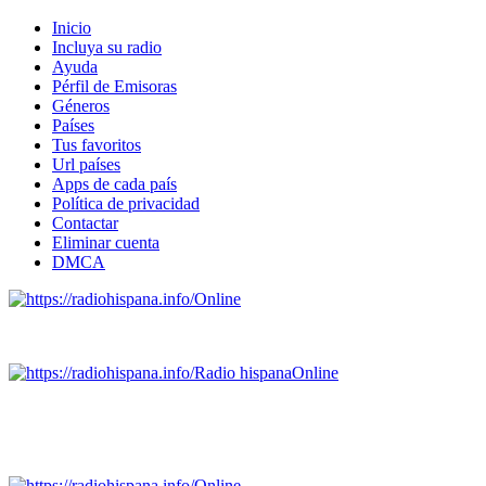
Inicio
Incluya su radio
Ayuda
Pérfil de Emisoras
Géneros
Países
Tus favoritos
Url países
Apps de cada país
Política de privacidad
Contactar
Eliminar cuenta
DMCA
Online
Emisoras de radio por web y móvil.
Radio hispana
Online
Todas las principales estaciones de radio del mundo hispano
SALVADOR, ESPAÑA, GUATEMALA, HAITI, HONDURAS, J
DOMINICANA, TRINIDAD AND TOBAGO, URUGUAY y VENEZUELA). Haga 
Online