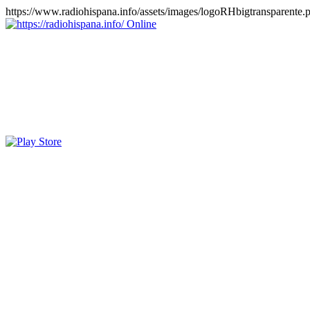
https://www.radiohispana.info/assets/images/logoRHbigtransparente.
Online
https://radiohispana.info
Tiene 15.505 emisoras de radio por web y móvil, para que los pu
COSTA RICA, CUBA, ECUADOR, EL SALVADOR, ESPAÑA,
PERÚ, PORTUGAL, PUERTO RICO, REINO UNIDO, RUMANIA, DO
oirlas, además los puedes disfrutar también en el celular/móvil Android