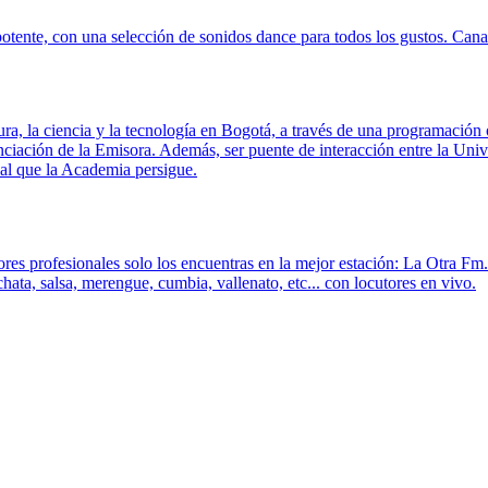
tente, con una selección de sonidos dance para todos los gustos. Canal
la ciencia y la tecnología en Bogotá, a través de una programación ori
nciación de la Emisora. Además, ser puente de interacción entre la Uni
ial que la Academia persigue.
ores profesionales solo los encuentras en la mejor estación: La Otra F
ata, salsa, merengue, cumbia, vallenato, etc... con locutores en vivo.