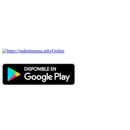
BRASIL, CHILE, COLOMBIA, COSTA RICA, CUBA,
ECUADOR, EL SALVADOR, ESPAÑA, GUATEMALA,
HAITI, HONDURAS, JAMAICA, MÉXICO, NICARAGUA,
PANAMA, PARAGUAY, PERÚ, PORTUGAL, PUERTO RICO,
REINO UNIDO, DOMINICANA, TRINIDAD AND TOBAGO,
URUGUAY y VENEZUELA). Haga clic en el logo de las
estaciones de radio para oirlas. (Estamos trabajando incorporando
más estaciones diariamente).
Online
Nuevo: Emisoras de radio por web y móvil. Descargas: