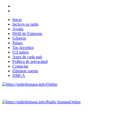
Inicio
Incluya su radio
Ayuda
Pérfil de Emisoras
Géneros
Países
Tus favoritos
Url países
Apps de cada país
Política de privacidad
Contactar
Eliminar cuenta
DMCA
Online
Emisoras de radio por web y móvil.
Radio hispana
Online
Todas las principales estaciones de radio del mundo hispano,
portugués-brasileiro y anglosajon (ARGENTINA, BOLIVIA,