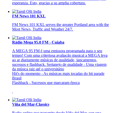
esperanza. Esto, gracias a su amplia cobertura.
FM News 101 KXL
FM News 101 KXL serves the greater Portland area with the
Most News, Traffic and Weather 24/7.
Rádio Mega 95.0 FM - Cuiaba
A MEGA 95 FM é uma emissora programada para o seu
tempo! Com uma criteriosa avaliação musical a MEGA leva
ao ar diariamente músicas de qualidade‚ lançamentos‚
sucessos e flashback. Sertanejo de qualidade - Uma viagem
da música raiz até o universitário
Hit's do momento - As músicas mais tocadas do hit parade
Brasil
Flashback - Sucessos que marcaram época
Viña del Mar-Classics
Radio online que transmite desde Viña del Mar, con una