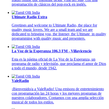
programación de clásicos del pop-rock en inglés.
Ultimate Radio Extra
Greetings and welcome to Ultimate Radio, the place for
quality music lovers. We are a small team and we are
dedicated to bringing you, the listener, the Ultimate in quality
programming with quality music and presenters.
La Voz de la Esperanza 106.3 FM - Villavicencio
Esta es la página oficial de La Voz de la Esperanza, un
programa de radio y televisión, que proclama el amor de Dios
a todo el mundo, desde 1942.
ValeRadio
¡Bienvenido/a a ValeRadio! Una emisora de entretenimiento
con programación las 24 horas y los mejores programas de
nuestros colaboradores. Contamos con una amplia selección
musical de todos los estilos.