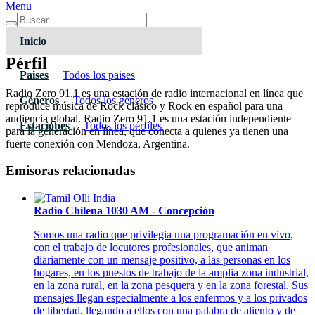
Menu
Inicio
Pérfil
Paises
Todos los paises
Radio Zero 91.1 es una estación de radio internacional en línea que
Géneros
Todos los géneros
reproduce música de Rock clásico y Rock en español para una
audiencia global. Radio Zero 91.1 es una estación independiente
Estaciones
Todos los pérfiles
para la generación en línea, que conecta a quienes ya tienen una
fuerte conexión con Mendoza, Argentina.
Emisoras relacionadas
Radio Chilena 1030 AM - Concepción
Somos una radio que privilegia una programación en vivo,
con el trabajo de locutores profesionales, que animan
diariamente con un mensaje positivo, a las personas en los
hogares, en los puestos de trabajo de la amplia zona industrial,
en la zona rural, en la zona pesquera y en la zona forestal. Sus
mensajes llegan especialmente a los enfermos y a los privados
de libertad, llegando a ellos con una palabra de aliento y de