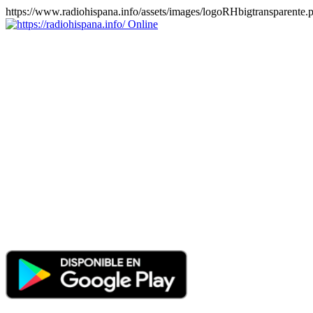
https://www.radiohispana.info/assets/images/logoRHbigtransparente.
Online
https://radiohispana.info
Tiene 15.505 emisoras de radio por web y móvil, para que los
puedas disfrutar, entretenimiento, información y música de todos los
géneros. Países: ARGENTINA, BOLIVIA, BRASIL, CHILE,
COLOMBIA, COSTA RICA, CUBA, ECUADOR, EL
SALVADOR, ESPAÑA, EE.UU, GUATEMALA, HAITI,
HONDURAS, JAMAICA, MARRUECOS, MÉXICO,
NICARAGUA, PANAMA, PARAGUAY, PERÚ, PORTUGAL,
PUERTO RICO, REINO UNIDO, RUMANIA, DOMINICANA,
TRINIDAD AND TOBAGO, URUGUAY y VENEZUELA.
Haga clic en el logo de las estaciones de radio para oirlas, además
los puedes disfrutar también en el celular/móvil Android, en el
Google Play Store, tiene función de grabación, podrás grabar y
crearte playlists gratis. Descargas: