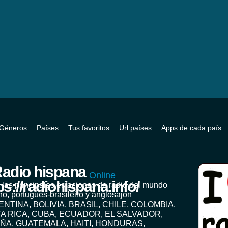
Géneros
Países
Tus favoritos
Url países
Apps de cada país
adio hispana
Online
 las principales estaciones de radio del mundo
no, portugués-brasileiro y anglosajon
ENTINA, BOLIVIA, BRASIL, CHILE, COLOMBIA,
A RICA, CUBA, ECUADOR, EL SALVADOR,
ÑA, GUATEMALA, HAITI, HONDURAS,