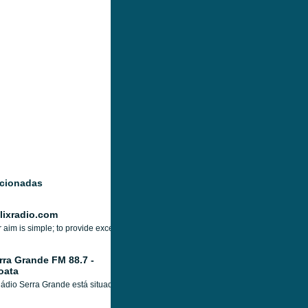
acionadas
lixradio.com
 aim is simple; to provide excellent music and entertainment to you. You can 
rra Grande FM 88.7 -
oata
ádio Serra Grande está situada em Croatá, no Ceará. Sua equipe de profissionais