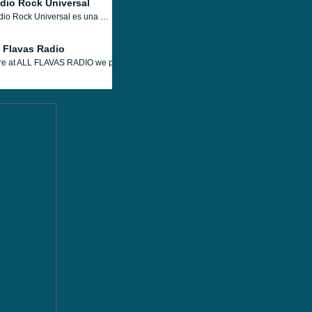
dio Rock Universal
Radio Rock Universal es una emisora de radio altamente especializada en rock, blues y heavy metal para los amantes de estos géneros musicales. Hay pocas otras radios en línea que puedan igualar la excelente ejecución de programas y música de Radio Rock Universal. Está repleto de música de primera clase.
l Flavas Radio
e at ALL FLAVAS RADIO we provide a variety of musical genres, breaking news, curre