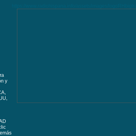
https://www.radiohispana.info/assets/images/logoRHbigt
ra
ón y
CA,
UU,
DAD
lic
además