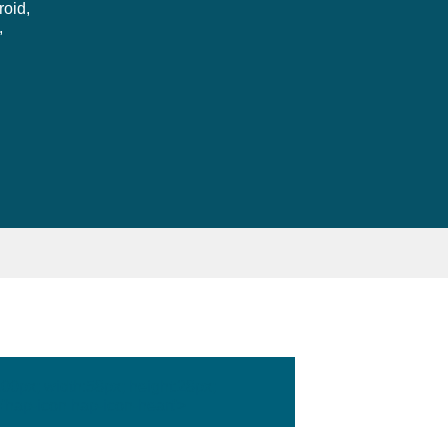
roid,
,
:100px; width:58px; height:28px;
'hap-icon hap-icon-heart'>