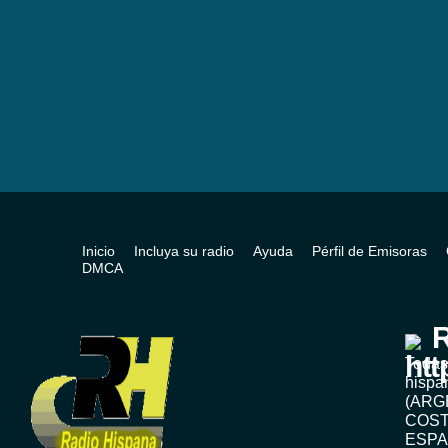
Inicio
Incluya su radio
Ayuda
Pérfil de Emisoras
DMCA
R
Todas
hispa
(ARG
COST
ESPA