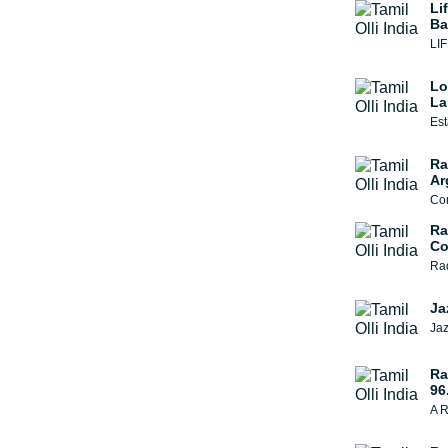
Li
Ba
LIF
Lo
La
Est
Ra
Ar
Ra
Co
Rad
Ja
Ra
96
A R