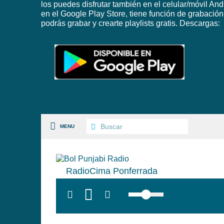
los puedes disfrutar también en el celular/móvil And
en el Google Play Store, tiene función de grabación
podrás grabar y crearte playlists gratis. Descargas:
MENU
RadioCima Ponferrada
S PAISES
top:300px; left
background:#005f79;' class=
 GÉNEROS