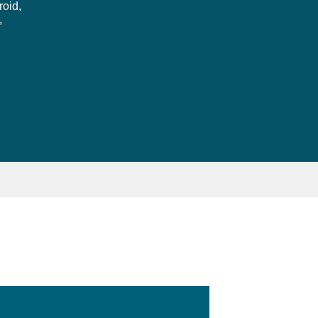
roid,
,
:100px; width:58px; height:28px;