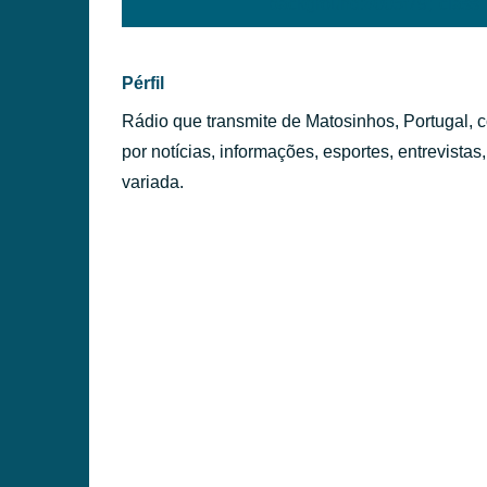
background:#005f79;' class=
PÉRFILES
Pérfil
Rádio que transmite de Matosinhos, Portugal,
por notícias, informações, esportes, entrevista
variada.