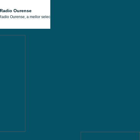
 Radio Ourense
Radio Ourense, a mellor selección musical, coas últimas novidades e as cancións 