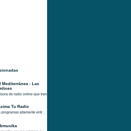
acionadas
 Mediterránea - Las
rdices
sora de radio online que transmite desde Las Pérdices, Argentina, con una program
xima Tu Radio
Los programas altamente entretenidos y atractivos hacen de Maxima Tu Radio la radio en línea definitiva para que sus oyentes disfruten de varios tipos de música. La música que toca Maxima Tu Radio es de muy buen gusto y siempre entretenida para que todos y cada uno de los oyentes puedan disfrutar de sus programas musicales en plena emoción.
tbmusika