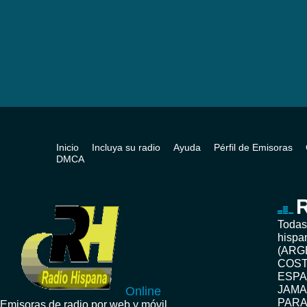
Inicio
Incluya su radio
Ayuda
Pérfil de Emisoras
DMCA
R
Todas
hispa
(ARG
COST
ESPA
JAMA
Online
PARA
Emisoras de radio por web y móvil.