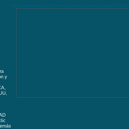
https://www.radiohispana.info/assets/images/logoRHbigt
ra
ón y
CA,
UU,
DAD
lic
además