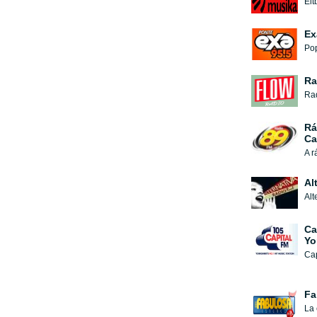
Ex
Pop
Ra
Ra
Rá
Ca
A r
Al
Ca
Yo
Cap
Fa
La 