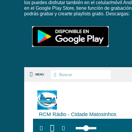
los puedes disfrutar también en el celular/móvil And
en el Google Play Store, tiene función de grabación
podrás grabar y crearte playlists gratis. Descargas:
MENU
S PAISES
RCM Rádio - Cidade Matosinhos
 GÉNEROS
top:300px; left