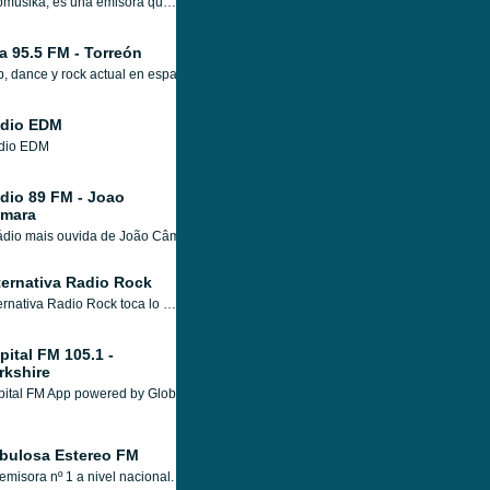
Eitbmusika, es una emisora que transmite información de interés general, buena calidad de contenidos de entretenimiento, notas de los deportes y mucha música variada, por frecuencia modulada y en línea las 24 horas.
a 95.5 FM - Torreón
, dance y rock actual en español e inglés, estamos dirigidos a los jóvenes del ár
dio EDM
dio EDM
dio 89 FM - Joao
mara
ádio mais ouvida de João Câmara e Região.
ternativa Radio Rock
Alternativa Radio Rock toca lo mejor en Rock And Roll, Punk, Grunge, Metal, Death Thrash, Nü Metal, Reggae, Ska, Retro 80s y 90s.
pital FM 105.1 -
rkshire
ital FM App powered by Global Player we've made it easier than ever to listen to T
bulosa Estereo FM
emisora nº 1 a nivel nacional. Música variada. Fabulosa es 100% inevitable.