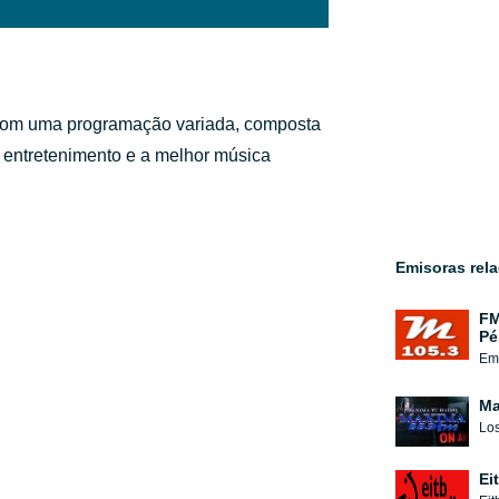
'hap-icon hap-icon-heart'>
 com uma programação variada, composta
s, entretenimento e a melhor música
Emisoras rel
FM
Pé
Emi
Ma
Ei