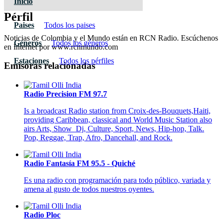
Inicio
Pérfil
Paises
Todos los paises
Noticias de Colombia y el Mundo están en RCN Radio. Escúchenos
Géneros
Todos los géneros
en Internet por www.rcnmundo.com
Estaciones
Todos los pérfiles
Emisoras relacionadas
Radio Precision FM 97.7
Is a broadcast Radio station from Croix-des-Bouquets,Haiti,
providing Caribbean, classical and World Music Station also
airs Arts, Show_Dj, Culture, Sport, News, Hip-hop, Talk.
Pop, Reggae, Trap, Afro, Dancehall, and Rock.
Radio Fantasía FM 95.5 - Quiché
Es una radio con programación para todo público, variada y
amena al gusto de todos nuestros oyentes.
Radio Ploc