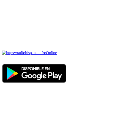
Todas las principales estaciones de radio del mundo hispano,
portugués-brasileiro y anglosajon (ARGENTINA, BOLIVIA,
BRASIL, CHILE, COLOMBIA, COSTA RICA, CUBA,
ECUADOR, EL SALVADOR, ESPAÑA, GUATEMALA,
HAITI, HONDURAS, JAMAICA, MÉXICO, NICARAGUA,
PANAMA, PARAGUAY, PERÚ, PORTUGAL, PUERTO RICO,
REINO UNIDO, DOMINICANA, TRINIDAD AND TOBAGO,
URUGUAY y VENEZUELA). Haga clic en el logo de las
estaciones de radio para oirlas. (Estamos trabajando incorporando
más estaciones diariamente).
Online
Nuevo: Emisoras de radio por web y móvil. Descargas: