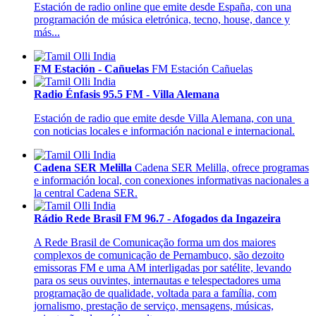
Estación de radio online que emite desde España, con una
programación de música eletrónica, tecno, house, dance y
más...
FM Estación - Cañuelas
FM Estación Cañuelas
Radio Énfasis 95.5 FM - Villa Alemana
Estación de radio que emite desde Villa Alemana, con una
con noticias locales e información nacional e internacional.
Cadena SER Melilla
Cadena SER Melilla, ofrece programas
e información local, con conexiones informativas nacionales a
la central Cadena SER.
Rádio Rede Brasil FM 96.7 - Afogados da Ingazeira
A Rede Brasil de Comunicação forma um dos maiores
complexos de comunicação de Pernambuco, são dezoito
emissoras FM e uma AM interligadas por satélite, levando
para os seus ouvintes, internautas e telespectadores uma
programação de qualidade, voltada para a família, com
jornalismo, prestação de serviço, mensagens, músicas,