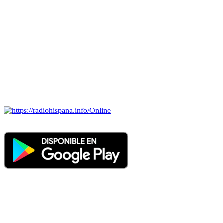
Todas las principales estaciones de radio del mundo hispano,
portugués-brasileiro y anglosajon (ARGENTINA, BOLIVIA,
BRASIL, CHILE, COLOMBIA, COSTA RICA, CUBA,
ECUADOR, EL SALVADOR, ESPAÑA, GUATEMALA,
HAITI, HONDURAS, JAMAICA, MÉXICO, NICARAGUA,
PANAMA, PARAGUAY, PERÚ, PORTUGAL, PUERTO RICO,
REINO UNIDO, DOMINICANA, TRINIDAD AND TOBAGO,
URUGUAY y VENEZUELA). Haga clic en el logo de las
estaciones de radio para oirlas. (Estamos trabajando incorporando
más estaciones diariamente).
Online
Nuevo: Emisoras de radio por web y móvil. Descargas: