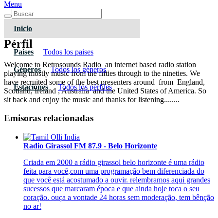
Menu
Inicio
Pérfil
Paises
Todos los paises
Welcome to Retrosounds Radio an internet based radio station
Géneros
Todos los géneros
playing mostly music from the fifties through to the nineties. We
have recruited some of the best presenters around from England,
Estaciones
Todos los pérfiles
Scotland, Ireland , Australia and the United States of America. So
sit back and enjoy the music and thanks for listening........
Emisoras relacionadas
Radio Girassol FM 87.9 - Belo Horizonte
Criada em 2000 a rádio girassol belo horizonte é uma rádio
feita para você,com uma programação bem diferenciada do
que você está acostumado a ouvir. relembramos aqui grandes
sucessos que marcaram época e que ainda hoje toca o seu
coração. ouça a vontade 24 horas sem moderação, tem bênção
no ar!