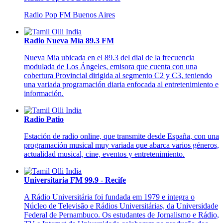
Radio Pop FM Buenos Aires
Radio Nueva Mía 89.3 FM
Nueva Mia ubicada en el 89.3 del dial de la frecuencia
modulada de Los Ángeles, emisora que cuenta con una
cobertura Provincial dirigida al segmento C2 y C3, teniendo
una variada programación diaria enfocada al entretenimiento e
información.
Radio Patio
Estación de radio online, que transmite desde España, con una
programación musical muy variada que abarca varios géneros,
actualidad musical, cine, eventos y entretenimiento.
Universitaria FM 99.9 - Recife
A Rádio Universitária foi fundada em 1979 e integra o
Núcleo de Televisão e Rádios Universitárias, da Universidade
Federal de Pernambuco. Os estudantes de Jornalismo e Rádio,