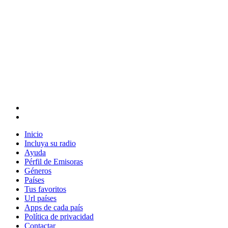
Inicio
Incluya su radio
Ayuda
Pérfil de Emisoras
Géneros
Países
Tus favoritos
Url países
Apps de cada país
Política de privacidad
Contactar