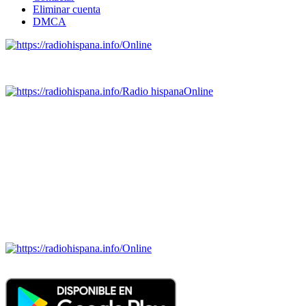
Eliminar cuenta
DMCA
Online
Emisoras de radio por web y móvil.
Radio hispana
Online
Todas las principales estaciones de radio del mundo hispano,
portugués-brasileiro y anglosajon (ARGENTINA, BOLIVIA,
BRASIL, CHILE, COLOMBIA, COSTA RICA, CUBA,
ECUADOR, EL SALVADOR, ESPAÑA, GUATEMALA,
HAITI, HONDURAS, JAMAICA, MÉXICO, NICARAGUA,
PANAMA, PARAGUAY, PERÚ, PORTUGAL, PUERTO RICO,
REINO UNIDO, DOMINICANA, TRINIDAD AND TOBAGO,
URUGUAY y VENEZUELA). Haga clic en el logo de las
estaciones de radio para oirlas. (Estamos trabajando incorporando
más estaciones diariamente).
Online
Nuevo: Emisoras de radio por web y móvil. Descargas: