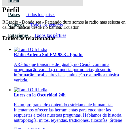
Inicio
Pérfil
Paises
Todos los paises
RGradio - Donde sea - Pateando duro somos la radio mas selecta en
Géneros
Todos los géneros
calidad musical desde rio bamba, Ecuador.
Estaciones
Todos los pérfiles
Emisoras relacionadas
Rádio Antena Sul FM 98.3 - Iguatu
ARádio que transmite de Iguatú, no Ceará. com uma
programação variada, composta por notícias, desporto,
informação local, entrevistas, animação e a melhor música
variada.
Luces en la Oscuridad 24h
Es un programa de contenido estrictamente humanista.
Intentamos ofrecer las herramientas para encontrar las
respuestas a todas nuestras preguntas. Hablamos de historia,
antropología, mitos, leyendas, tradiciones, filosofías, órdene