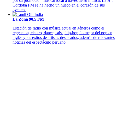
por su promoción musical local a través de su música. La Hit
Cordoba FM se ha hecho un hueco en el corazón de sus
oyentes.
La Zona 90.5 FM
Estación de radio con música actual en géneros como el
reggaeton, electro, dance, salsa, hip-hop, lo mejor del pop en
inglés y los éxitos de artistas destacados, además de relevantes
noticias del espectáculo peruano.