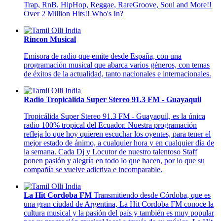
Trap, RnB, HipHop, Reggae, RareGroove, Soul and More!!
Over 2 Million Hits!! Who's In?
Rincon Musical
Emisora de radio que emite desde España, con una
programación musical que abarca varios géneros, con temas
de éxitos de la actualidad, tanto nacionales e internacionales.
Radio Tropicálida Super Stereo 91.3 FM - Guayaquil
Tropicálida Super Stereo 91.3 FM - Guayaquil, es la única
radio 100% tropical del Ecuador. Nuestra programación
refleja lo que hoy quieren escuchar los oyentes, para tener el
mejor estado de ánimo, a cualquier hora y en cualquier día de
la semana. Cada Dj y Locutor de nuestro talentoso Staff
ponen pasión y alegría en todo lo que hacen, por lo que su
compañía se vuelve adictiva e incomparable.
La Hit Cordoba FM
Transmitiendo desde Córdoba, que es
una gran ciudad de Argentina, La Hit Cordoba FM conoce la
cultura musical y la pasión del país y también es muy popular