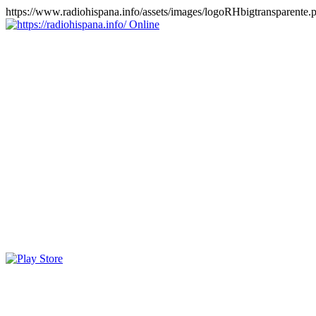
https://www.radiohispana.info/assets/images/logoRHbigtransparente.
Online
https://radiohispana.info
Tiene 15.505 emisoras de radio por web y móvil, para que los
puedas disfrutar, entretenimiento, información y música de todos los
géneros. Países: ARGENTINA, BOLIVIA, BRASIL, CHILE,
COLOMBIA, COSTA RICA, CUBA, ECUADOR, EL
SALVADOR, ESPAÑA, EE.UU, GUATEMALA, HAITI,
HONDURAS, JAMAICA, MARRUECOS, MÉXICO,
NICARAGUA, PANAMA, PARAGUAY, PERÚ, PORTUGAL,
PUERTO RICO, REINO UNIDO, RUMANIA, DOMINICANA,
TRINIDAD AND TOBAGO, URUGUAY y VENEZUELA.
Haga clic en el logo de las estaciones de radio para oirlas, además
los puedes disfrutar también en el celular/móvil Android, en el
Google Play Store, tiene función de grabación, podrás grabar y
crearte playlists gratis. Descargas: