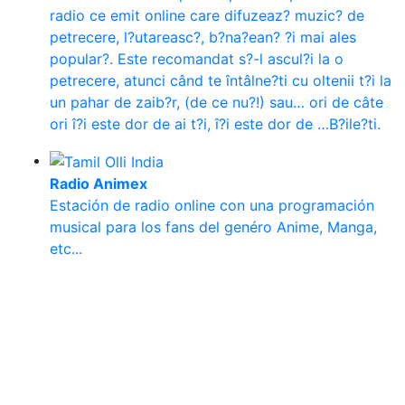
radio ce emit online care difuzeaz? muzic? de
petrecere, l?utareasc?, b?na?ean? ?i mai ales
popular?. Este recomandat s?-l ascul?i la o
petrecere, atunci când te întâlne?ti cu oltenii t?i la
un pahar de zaib?r, (de ce nu?!) sau… ori de câte
ori î?i este dor de ai t?i, î?i este dor de …B?ile?ti.
Radio Animex
Estación de radio online con una programación
musical para los fans del genéro Anime, Manga,
etc...