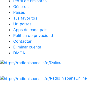
Pérfil de Emisoras
Géneros
Países
Tus favoritos
Url países
Apps de cada país
Política de privacidad
Contactar
Eliminar cuenta
DMCA
Online
Emisoras de radio por web y móvil.
Radio hispana
Online
Todas las principales estaciones de radio del mundo
hispano, portugués-brasileiro y anglosajon (ARGENTINA,
BOLIVIA, BRASIL, CHILE, COLOMBIA, COSTA RICA, CUBA,
ECUADOR, EL SALVADOR, ESPAÑA, GUATEMALA, HAITI,
HONDURAS, JAMAICA, MÉXICO, NICARAGUA, PANAMA,