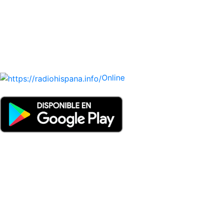
PARAGUAY, PERÚ, PORTUGAL, PUERTO RICO, REINO
UNIDO, DOMINICANA, TRINIDAD AND TOBAGO, URUGUAY
y VENEZUELA). Haga clic en el logo de las estaciones de
radio para oirlas. (Estamos trabajando incorporando más
estaciones diariamente).
Online
Nuevo: Emisoras de radio por web y móvil. Descargas: