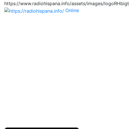
https://www.radiohispana.info/assets/images/logoRHbig
Online
https://radiohispana.i
Tiene 15.505 emisoras de radio por web y móvil, para
que los puedas disfrutar, entretenimiento, información
y música de todos los géneros. Países: ARGENTINA,
BOLIVIA, BRASIL, CHILE, COLOMBIA, COSTA RICA,
CUBA, ECUADOR, EL SALVADOR, ESPAÑA, EE.UU,
GUATEMALA, HAITI, HONDURAS, JAMAICA,
MARRUECOS, MÉXICO, NICARAGUA, PANAMA,
PARAGUAY, PERÚ, PORTUGAL, PUERTO RICO, REINO
UNIDO, RUMANIA, DOMINICANA, TRINIDAD AND
TOBAGO, URUGUAY y VENEZUELA. Haga clic en el
logo de las estaciones de radio para oirlas, además los
puedes disfrutar también en el celular/móvil Android,
en el Google Play Store, tiene función de grabación,
podrás grabar y crearte playlists gratis. Descargas: