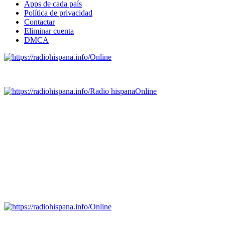
Apps de cada país
Política de privacidad
Contactar
Eliminar cuenta
DMCA
Online
Emisoras de radio por web y móvil.
Radio hispana
Online
Todas las principales estaciones de radio del mundo hispano,
portugués-brasileiro y anglosajon (ARGENTINA, BOLIVIA,
BRASIL, CHILE, COLOMBIA, COSTA RICA, CUBA,
ECUADOR, EL SALVADOR, ESPAÑA, GUATEMALA,
HAITI, HONDURAS, JAMAICA, MÉXICO, NICARAGUA,
PANAMA, PARAGUAY, PERÚ, PORTUGAL, PUERTO RICO,
REINO UNIDO, DOMINICANA, TRINIDAD AND TOBAGO,
URUGUAY y VENEZUELA). Haga clic en el logo de las
estaciones de radio para oirlas. (Estamos trabajando incorporando
más estaciones diariamente).
Online
Nuevo: Emisoras de radio por web y móvil. Descargas: