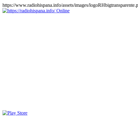
https://www.radiohispana.info/assets/images/logoRHbigtransparente.
Online
https://radiohispana.info
Tiene 15.505 emisoras de radio por web y móvil, para que los
puedas disfrutar, entretenimiento, información y música de todos los
géneros. Países: ARGENTINA, BOLIVIA, BRASIL, CHILE,
COLOMBIA, COSTA RICA, CUBA, ECUADOR, EL
SALVADOR, ESPAÑA, EE.UU, GUATEMALA, HAITI,
HONDURAS, JAMAICA, MARRUECOS, MÉXICO,
NICARAGUA, PANAMA, PARAGUAY, PERÚ, PORTUGAL,
PUERTO RICO, REINO UNIDO, RUMANIA, DOMINICANA,
TRINIDAD AND TOBAGO, URUGUAY y VENEZUELA.
Haga clic en el logo de las estaciones de radio para oirlas, además
los puedes disfrutar también en el celular/móvil Android, en el
Google Play Store, tiene función de grabación, podrás grabar y
crearte playlists gratis. Descargas: