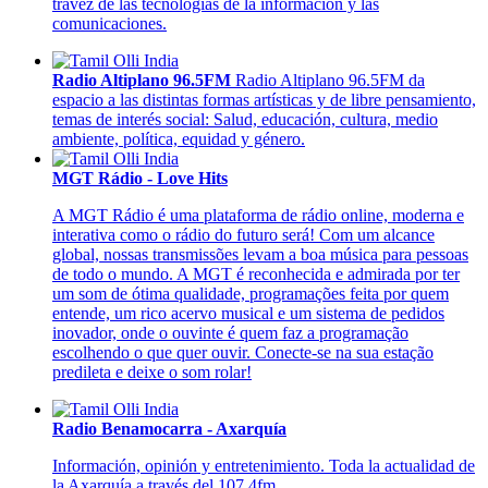
travéz de las tecnologías de la información y las
comunicaciones.
Radio Altiplano 96.5FM
Radio Altiplano 96.5FM da
espacio a las distintas formas artísticas y de libre pensamiento,
temas de interés social: Salud, educación, cultura, medio
ambiente, política, equidad y género.
MGT Rádio - Love Hits
A MGT Rádio é uma plataforma de rádio online, moderna e
interativa como o rádio do futuro será! Com um alcance
global, nossas transmissões levam a boa música para pessoas
de todo o mundo. A MGT é reconhecida e admirada por ter
um som de ótima qualidade, programações feita por quem
entende, um rico acervo musical e um sistema de pedidos
inovador, onde o ouvinte é quem faz a programação
escolhendo o que quer ouvir. Conecte-se na sua estação
predileta e deixe o som rolar!
Radio Benamocarra - Axarquía
Información, opinión y entretenimiento. Toda la actualidad de
la Axarquía a través del 107.4fm.