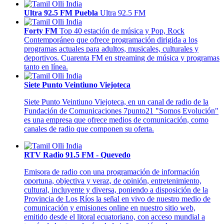
Ultra 92.5 FM Puebla
Ultra 92.5 FM
Forty FM
Top 40 estación de música y Pop, Rock
Contemporáneo que ofrece programación dirigida a los
programas actuales para adultos, musicales, culturales y
deportivos. Cuarenta FM en streaming de música y programas
tanto en línea.
Siete Punto Veintiuno Viejoteca
Siete Punto Veintiuno Viejoteca, en un canal de radio de la
Fundación de Comunicaciones 7punto21 "Somos Evolución"
es una empresa que ofrece medios de comunicación, como
canales de radio que componen su oferta.
RTV Radio 91.5 FM - Quevedo
Emisora de radio con una programación de información
oportuna, objectiva y veraz, de opinión, entretenimiento,
cultural, incluyente y diversa, poniendo a disposición de la
Provincia de Los Ríos la señal en vivo de nuestro medio de
comunicación y emisiones online en nuestro sitio web,
emitido desde el litoral ecuatoriano, con acceso mundial a