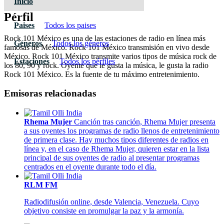
Inicio
Pérfil
Paises
Todos los paises
Rock 101 México es una de las estaciones de radio en línea más
Géneros
Todos los géneros
famosas de México. Rock 101 México transmisión en vivo desde
México. Rock 101 México transmite varios tipos de música rock de
Estaciones
Todos los pérfiles
los 80, 90 y rock. Oyente que le gusta la música, le gusta la radio
Rock 101 México. Es la fuente de tu máximo entretenimiento.
Emisoras relacionadas
Rhema Mujer
Canción tras canción, Rhema Mujer presenta
a sus oyentes los programas de radio llenos de entretenimiento
de primera clase. Hay muchos tipos diferentes de radios en
línea y, en el caso de Rhema Mujer, quieren estar en la lista
principal de sus oyentes de radio al presentar programas
centrados en el oyente durante todo el día.
RLM FM
Radiodifusión online, desde Valencia, Venezuela. Cuyo
objetivo consiste en promulgar la paz y la armonía.