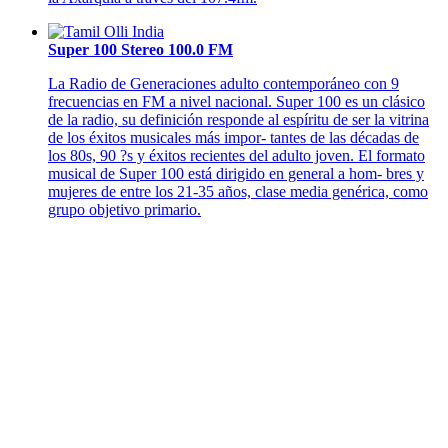
Super 100 Stereo 100.0 FM
La Radio de Generaciones adulto contemporáneo con 9
frecuencias en FM a nivel nacional. Super 100 es un clásico
de la radio, su definición responde al espíritu de ser la vitrina
de los éxitos musicales más impor- tantes de las décadas de
los 80s, 90 ?s y éxitos recientes del adulto joven. El formato
musical de Super 100 está dirigido en general a hom- bres y
mujeres de entre los 21-35 años, clase media genérica, como
grupo objetivo primario.