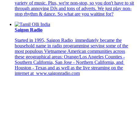
variety of music. Plus, we're non-stop, so you don't have to sit
through annoying DJs and tons of adverts. We just play non-
stop rhythm & dance. So what are you waiting for?
Saigon Radio
Started in 1995, Saigon Radio immediately became the
household name in radio programming serving some of the
most populous Vietnamese American communities across
these geographical areas: Orange/Los Angeles Counties -
Southern California, San Jose - Northern California, and
Houston - Texas and as well as the live streaming on the
internet at www.saigonradio.com