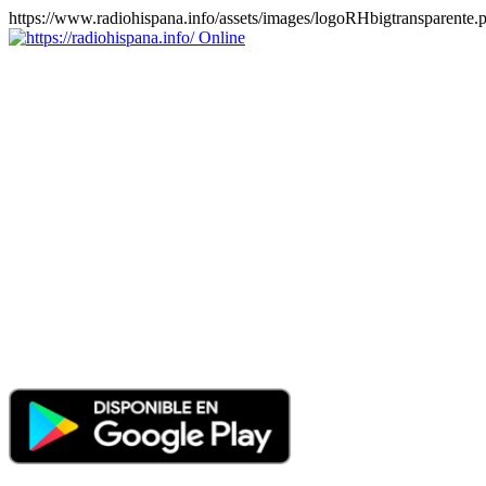
https://www.radiohispana.info/assets/images/logoRHbigtransparente.
Online
https://radiohispana.info
Tiene 15.505 emisoras de radio por web y móvil, para que los
puedas disfrutar, entretenimiento, información y música de todos los
géneros. Países: ARGENTINA, BOLIVIA, BRASIL, CHILE,
COLOMBIA, COSTA RICA, CUBA, ECUADOR, EL
SALVADOR, ESPAÑA, EE.UU, GUATEMALA, HAITI,
HONDURAS, JAMAICA, MARRUECOS, MÉXICO,
NICARAGUA, PANAMA, PARAGUAY, PERÚ, PORTUGAL,
PUERTO RICO, REINO UNIDO, RUMANIA, DOMINICANA,
TRINIDAD AND TOBAGO, URUGUAY y VENEZUELA.
Haga clic en el logo de las estaciones de radio para oirlas, además
los puedes disfrutar también en el celular/móvil Android, en el
Google Play Store, tiene función de grabación, podrás grabar y
crearte playlists gratis. Descargas: