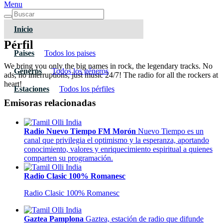
Menu
Inicio
Pérfil
Paises
Todos los paises
We bring you only the big names in rock, the legendary tracks. No
Géneros
Todos los géneros
ads, no interruptions, just music 24/7! The radio for all the rockers at
heart!
Estaciones
Todos los pérfiles
Emisoras relacionadas
Radio Nuevo Tiempo FM Morón
Nuevo Tiempo es un
canal que privilegia el optimismo y la esperanza, aportando
conocimiento, valores y enriquecimiento espiritual a quienes
comparten su programación.
Radio Clasic 100% Romanesc
Radio Clasic 100% Romanesc
Gaztea Pamplona
Gaztea, estación de radio que difunde