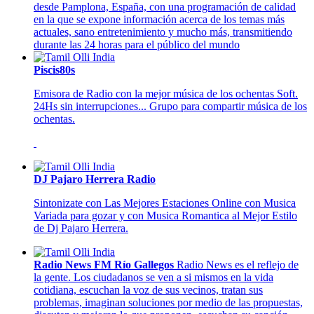
desde Pamplona, España, con una programación de calidad
en la que se expone información acerca de los temas más
actuales, sano entretenimiento y mucho más, transmitiendo
durante las 24 horas para el público del mundo
Piscis80s
Emisora de Radio con la mejor música de los ochentas Soft.
24Hs sin interrupciones... Grupo para compartir música de los
ochentas.
DJ Pajaro Herrera Radio
Sintonizate con Las Mejores Estaciones Online con Musica
Variada para gozar y con Musica Romantica al Mejor Estilo
de Dj Pajaro Herrera.
Radio News FM Río Gallegos
Radio News es el reflejo de
la gente. Los ciudadanos se ven a si mismos en la vida
cotidiana, escuchan la voz de sus vecinos, tratan sus
problemas, imaginan soluciones por medio de las propuestas,