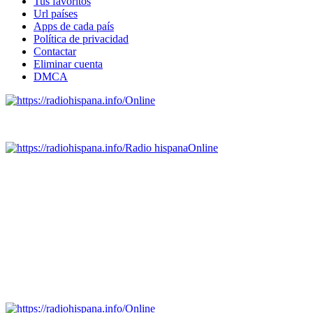
Tus favoritos
Url países
Apps de cada país
Política de privacidad
Contactar
Eliminar cuenta
DMCA
Online
Emisoras de radio por web y móvil.
Radio hispana
Online
Todas las principales estaciones de radio del mundo hispano,
portugués-brasileiro y anglosajon (ARGENTINA, BOLIVIA,
BRASIL, CHILE, COLOMBIA, COSTA RICA, CUBA,
ECUADOR, EL SALVADOR, ESPAÑA, GUATEMALA,
HAITI, HONDURAS, JAMAICA, MÉXICO, NICARAGUA,
PANAMA, PARAGUAY, PERÚ, PORTUGAL, PUERTO RICO,
REINO UNIDO, DOMINICANA, TRINIDAD AND TOBAGO,
URUGUAY y VENEZUELA). Haga clic en el logo de las
estaciones de radio para oirlas. (Estamos trabajando incorporando
más estaciones diariamente).
Online