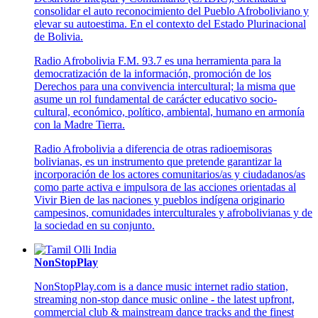
consolidar el auto reconocimiento del Pueblo Afroboliviano y
elevar su autoestima. En el contexto del Estado Plurinacional
de Bolivia.
Radio Afrobolivia F.M. 93.7 es una herramienta para la
democratización de la información, promoción de los
Derechos para una convivencia intercultural; la misma que
asume un rol fundamental de carácter educativo socio-
cultural, económico, político, ambiental, humano en armonía
con la Madre Tierra.
Radio Afrobolivia a diferencia de otras radioemisoras
bolivianas, es un instrumento que pretende garantizar la
incorporación de los actores comunitarios/as y ciudadanos/as
como parte activa e impulsora de las acciones orientadas al
Vivir Bien de las naciones y pueblos indígena originario
campesinos, comunidades interculturales y afrobolivianas y de
la sociedad en su conjunto.
NonStopPlay
NonStopPlay.com is a dance music internet radio station,
streaming non-stop dance music online - the latest upfront,
commercial club & mainstream dance tracks and the finest