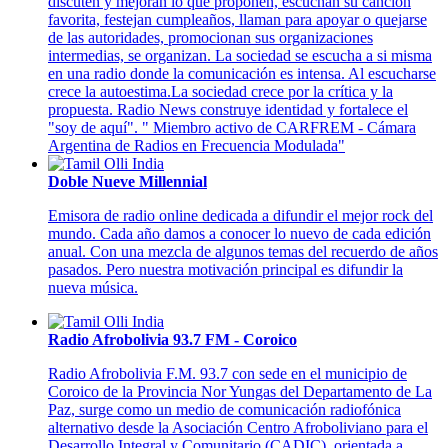
discuten y mejoran lo que proponen, escuchan su canción
favorita, festejan cumpleaños, llaman para apoyar o quejarse
de las autoridades, promocionan sus organizaciones
intermedias, se organizan. La sociedad se escucha a si misma
en una radio donde la comunicación es intensa. Al escucharse
crece la autoestima.La sociedad crece por la crítica y la
propuesta. Radio News construye identidad y fortalece el
"soy de aquí". " Miembro activo de CARFREM - Cámara
Argentina de Radios en Frecuencia Modulada"
Doble Nueve Millennial
Emisora de radio online
dedicada a difundir el mejor rock del
mundo. Cada año damos a conocer lo nuevo de cada edición
anual. Con una mezcla de algunos temas del recuerdo de años
pasados. Pero nuestra motivación principal es difundir la
nueva música.
Radio Afrobolivia 93.7 FM - Coroico
Radio Afrobolivia F.M. 93.7 con sede en el municipio de
Coroico de la Provincia Nor Yungas del Departamento de La
Paz, surge como un medio de comunicación radiofónica
alternativo desde la Asociación Centro Afroboliviano para el
Desarrollo Integral y Comunitario (CADIC), orientada a