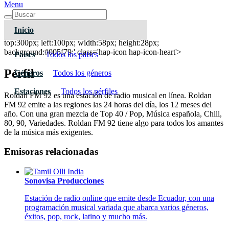
Menu
Inicio
Roldan FM 92
top:300px; left:100px; width:58px; height:28px;
background:#005f79;' class='hap-icon hap-icon-heart'>
Paises
Todos los paises
Pérfil
Géneros
Todos los géneros
Estaciones
Todos los pérfiles
Roldan FM 92 es una estación de radio musical en línea. Roldan
FM 92 emite a las regiones las 24 horas del día, los 12 meses del
año. Con una gran mezcla de Top 40 / Pop, Música española, Chill,
80, 90, Variedades. Roldan FM 92 tiene algo para todos los amantes
de la música más exigentes.
Emisoras relacionadas
Sonovisa Producciones
Estación de radio online que emite desde Ecuador, con una
programación musical variada que abarca varios géneros,
éxitos, pop, rock, latino y mucho más.