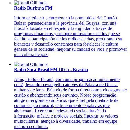
Radio Burbuja FM
Informar, educar y entretener a la comunidad del Cantón
Balzar, perteneciente a la provincia del Guayas, con una
filosofía basada en el respeto y la dignidad a través de
programas dinámicos y siempre innovadores en los que se
facilite la participación de los radioescuchas, procurando su
bienestar y desarrollo constantes para fortalecer la cultura
general de la sociedad, mejorar su calidad de vida y promover
una cultura de paz.
Radio Sara Brasil FM 107.5 - Brasília
Atingir todo o Paraná, com uma programação unicamente
cristã, levando o evangelho através da Palavra de Deus a
milhares de lares. Falando de forma direta com todo segmento
cristão e abençoando seus ouvintes. Nossa programação
atinge uma grande audiência, que é fiel pela qualidade de
comunicação musical, entretenimento e palavras que
abençoam. Exercemos relevância social através da
informação, música e projetos sociais. Integrar os valores
multiculturais, atenção à diversidade, trabalho em equipe,
melhoria continua.