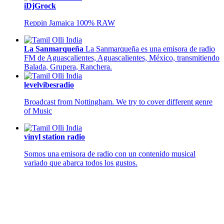
iDjGrock
Reppin Jamaica 100% RAW
La Sanmarqueña
La Sanmarqueña es una emisora de radio
FM de Aguascalientes, Aguascalientes, México, transmitiendo
Balada, Grupera, Ranchera.
levelvibesradio
Broadcast from Nottingham. We try to cover different genre
of Music
vinyl station radio
Somos una emisora de radio con un contenido musical
variado que abarca todos los gustos.