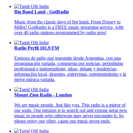
Big Band Land - GotRadio
Music from the classic days of big band. From Dorsey to
Miller!
GotRadio is a FREE music streaming service, with
over 40 radio stations programmed by radio pros!
Radio Perfil 101.9 FM
Emisora de radio que transmite desde Argentina, con una
programación variada, compuesta por noticias, periodismo
profesional e independiente, ideas, debate y tendencias,
información local, deportes, entrevistas, entretenimiento y la
mejor música variada.
Mount Zion Radio - London
We are music people. Just like you. This radio is a mirror of
our souls. Our mission is to search out and expose great new
music to people who otherwise may never encounter it. So
please enjoy our vibes, cause our music never ends.