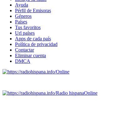
Ayuda
Pérfil de Emisoras
Géneros
Países
Tus favoritos
Url países
Apps de cada país
Política de privacidad
Contactar
Eliminar cuenta
DMCA
Online
Emisoras de radio por web y móvil.
Radio hispana
Online
Todas las principales estaciones de radio del mundo hispano,
portugués-brasileiro y anglosajon (ARGENTINA, BOLIVIA,
BRASIL, CHILE, COLOMBIA, COSTA RICA, CUBA,
ECUADOR, EL SALVADOR, ESPAÑA, GUATEMALA,
HAITI, HONDURAS, JAMAICA, MÉXICO, NICARAGUA,
PANAMA, PARAGUAY, PERÚ, PORTUGAL, PUERTO RICO,
REINO UNIDO, DOMINICANA, TRINIDAD AND TOBAGO,