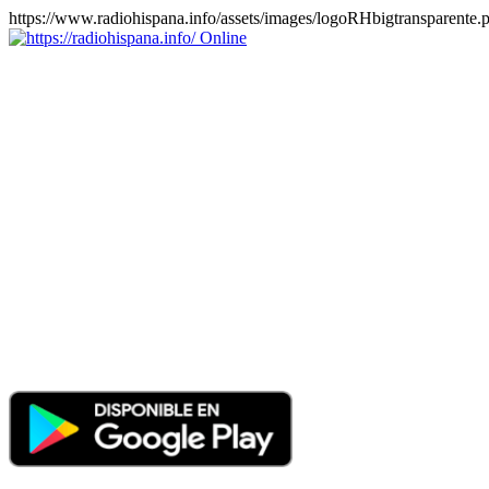
https://www.radiohispana.info/assets/images/logoRHbigtransparente.
Online
https://radiohispana.info
Tiene 15.505 emisoras de radio por web y móvil, para que los
puedas disfrutar, entretenimiento, información y música de todos los
géneros. Países: ARGENTINA, BOLIVIA, BRASIL, CHILE,
COLOMBIA, COSTA RICA, CUBA, ECUADOR, EL
SALVADOR, ESPAÑA, EE.UU, GUATEMALA, HAITI,
HONDURAS, JAMAICA, MARRUECOS, MÉXICO,
NICARAGUA, PANAMA, PARAGUAY, PERÚ, PORTUGAL,
PUERTO RICO, REINO UNIDO, RUMANIA, DOMINICANA,
TRINIDAD AND TOBAGO, URUGUAY y VENEZUELA.
Haga clic en el logo de las estaciones de radio para oirlas, además
los puedes disfrutar también en el celular/móvil Android, en el
Google Play Store, tiene función de grabación, podrás grabar y
crearte playlists gratis. Descargas: