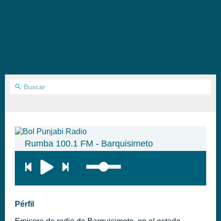
Rumba 100.1 FM - Barquisimeto
top:300px;
left:100px; width:58px;
height:28px; background:#005f79;'
class='hap-icon hap-icon-heart'>
Pérfil