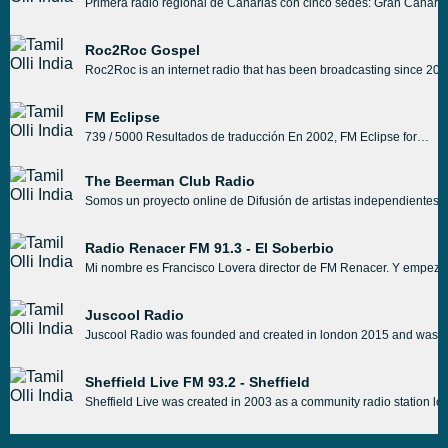
Primera radio regional de Canarias con cinco sedes: Gran Canaria,
Roc2Roc Gospel
Roc2Roc is an internet radio that has been broadcasting since 2010
FM Eclipse
739 / 5000 Resultados de traducción En 2002, FM Eclipse formó un radio de excelente calidad y para todos los gustos, complaciendo al oyente con un horario de trabajo ideal, oficina, hogar o ocio. Eclipse FM retransmitiendo Rock - Pop - Retro 80 y 90 a nivel nacional e internacional. FM Eclipse trabaja en conjunto con los municipios de Tigre, Malvinas Argentinas y San Fernando en la difusión de información, actividades culturales y todo lo que tiene que ver con la comunidad en cada distrito informando al oyente de las noticias más relevantes. FM Eclipse Abierto a todos los que deseen tener su propio espacio en la radio. Ideal para locutores, estudiantes, grupo de amigos o simplemente vecinos que realizan sus propios programas musicales, de interés general, deportivos, informativos y de entretenimiento.
The Beerman Club Radio
Somos un proyecto online de Difusión de artistas independientes
Radio Renacer FM 91.3 - El Soberbio
Mi nombre es Francisco Lovera director de FM Renacer. Y empezamo
Juscool Radio
Juscool Radio was founded and created in london 2015 and was launc
Sheffield Live FM 93.2 - Sheffield
Sheffield Live was created in 2003 as a community radio station l