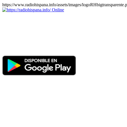
https://www.radiohispana.info/assets/images/logoRHbigtransparente.
Online
https://radiohispana.info
Tiene 15.505 emisoras de radio por web y móvil, para que los pu
COSTA RICA, CUBA, ECUADOR, EL SALVADOR, ESPAÑA,
PERÚ, PORTUGAL, PUERTO RICO, REINO UNIDO, RUMANIA, DO
oirlas, además los puedes disfrutar también en el celular/móvil Android