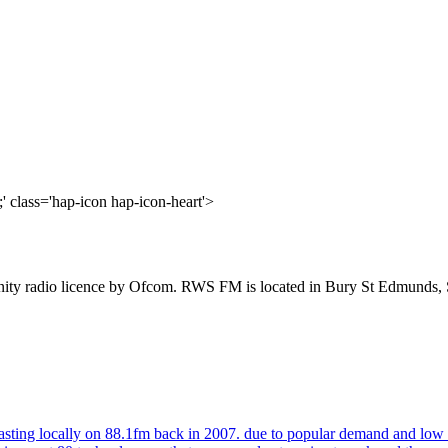
' class='hap-icon hap-icon-heart'>
ity radio licence by Ofcom. RWS FM is located in Bury St Edmunds, Su
asting locally on 88.1fm back in 2007. due to popular demand and low av