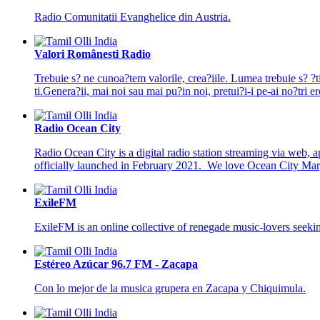
Radio Comunitatii Evanghelice din Austria.
Valori Românesti Radio
Trebuie s? ne cunoa?tem valorile, crea?iile. Lumea trebuie s? ?t
ti.Genera?ii, mai noi sau mai pu?in noi, pretui?i-i pe-ai no?tri er
Radio Ocean City
Radio Ocean City is a digital radio station streaming via web
officially launched in February 2021. We love Ocean City Ma
ExileFM
ExileFM is an online collective of renegade music-lovers seeking
Estéreo Azúcar 96.7 FM - Zacapa
Con lo mejor de la musica grupera en Zacapa y Chiquimula.