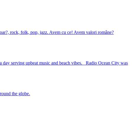
 u?oar?, rock, folk, pop, jazz. Avem cu ce! Avem valori române?
urs a day serving upbeat music and beach vibes. Radio Ocean City was
around the globe.