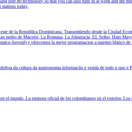
ing port 80 technology so that you can also tune in at work and the musi
stations today.
n este de la Republica Dominicana. Transmitiendo desde la Ciudad Ecot
s: San pedro de Macoris, La Romana, La Altagracia, EL Seibo, Hato May
pico-Juvenil) y ofrecemos la mejor programacion a nuestro blanco de 
defesa da cultura da gastronomia informação e venda de todo o que e 
s en el mundo. La emisora oficial de los colombianos en el exterior. Los