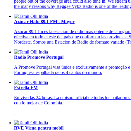
people out of the coverage area could also tune in. We stream us
the many reasons why Reggae Vybz Radio is one of the leading 
Azúcar Hato 89.1 FM - Mayor
Azucar 89.1 fm es la estacion de radio mas potente de la regio
efectiva en todo el este del pais que conforman las provincia
Nordeste. Somos una Estacion de Radio de formato variado (Tro
Radio Promove Portugal
A Promove Portugal visa única e exclusivamente a promoção e 
Portuguesa espalhada pelos 4 cantos do mundo.
Estrella FM
En vivo las 24 horas. La emisora oficial de todos los bailadore
con lo mejor de Colombia.
RVE Viena pentru mobil