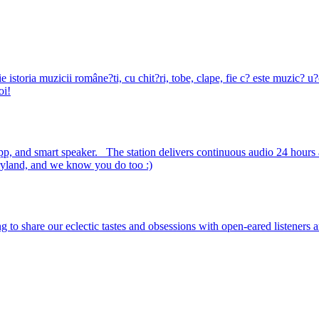
ie istoria muzicii române?ti, cu chit?ri, tobe, clape, fie c? este muzic?
oi!
, app, and smart speaker. The station delivers continuous audio 24 ho
ryland, and we know you do too :)
 to share our eclectic tastes and obsessions with open-eared listeners 