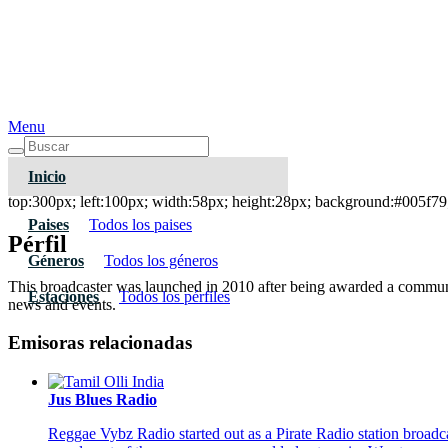
Menu
Inicio
RWS FM 103.3 - Cambridge
top:300px; left:100px; width:58px; height:28px; background:#005f79;
Paises
Todos los paises
Pérfil
Géneros
Todos los géneros
This broadcaster was launched in 2010 after being awarded a commun
Estaciones
Todos los pérfiles
news and events.
Emisoras relacionadas
Jus Blues Radio
Reggae Vybz Radio started out as a Pirate Radio station broadc