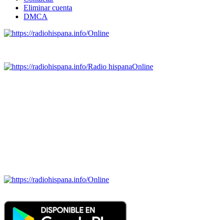
Eliminar cuenta
DMCA
Online
Emisoras de radio por web y móvil.
Radio hispana
Online
Todas las principales estaciones de radio del mundo hispano,
portugués-brasileiro y anglosajon (ARGENTINA, BOLIVIA,
BRASIL, CHILE, COLOMBIA, COSTA RICA, CUBA,
ECUADOR, EL SALVADOR, ESPAÑA, GUATEMALA,
HAITI, HONDURAS, JAMAICA, MÉXICO, NICARAGUA,
PANAMA, PARAGUAY, PERÚ, PORTUGAL, PUERTO RICO,
REINO UNIDO, DOMINICANA, TRINIDAD AND TOBAGO,
URUGUAY y VENEZUELA). Haga clic en el logo de las
estaciones de radio para oirlas. (Estamos trabajando incorporando
más estaciones diariamente).
Online
Nuevo: Emisoras de radio por web y móvil. Descargas: