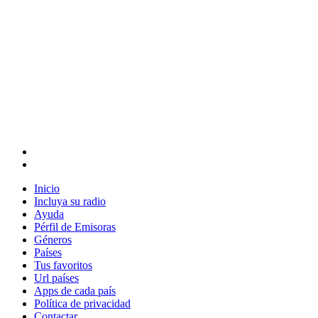
Inicio
Incluya su radio
Ayuda
Pérfil de Emisoras
Géneros
Países
Tus favoritos
Url países
Apps de cada país
Política de privacidad
Contactar