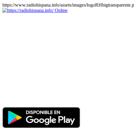
https://www.radiohispana.info/assets/images/logoRHbigtransparente.
Online
https://radiohispana.info
Tiene 15.505 emisoras de radio por web y móvil, para que los
puedas disfrutar, entretenimiento, información y música de todos los
géneros. Países: ARGENTINA, BOLIVIA, BRASIL, CHILE,
COLOMBIA, COSTA RICA, CUBA, ECUADOR, EL
SALVADOR, ESPAÑA, EE.UU, GUATEMALA, HAITI,
HONDURAS, JAMAICA, MARRUECOS, MÉXICO,
NICARAGUA, PANAMA, PARAGUAY, PERÚ, PORTUGAL,
PUERTO RICO, REINO UNIDO, RUMANIA, DOMINICANA,
TRINIDAD AND TOBAGO, URUGUAY y VENEZUELA.
Haga clic en el logo de las estaciones de radio para oirlas, además
los puedes disfrutar también en el celular/móvil Android, en el
Google Play Store, tiene función de grabación, podrás grabar y
crearte playlists gratis. Descargas: