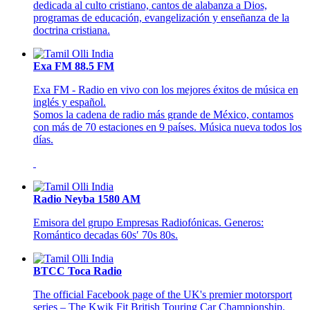
dedicada al culto cristiano, cantos de alabanza a Dios,
programas de educación, evangelización y enseñanza de la
doctrina cristiana.
Exa FM 88.5 FM
Exa FM - Radio en vivo con los mejores éxitos de música en
inglés y español.
Somos la cadena de radio más grande de México, contamos
con más de 70 estaciones en 9 países. Música nueva todos los
días.
Radio Neyba 1580 AM
Emisora del grupo Empresas Radiofónicas. Generos:
Romántico decadas 60s′ 70s 80s.
BTCC Toca Radio
The official Facebook page of the UK's premier motorsport
series – The Kwik Fit British Touring Car Championship.