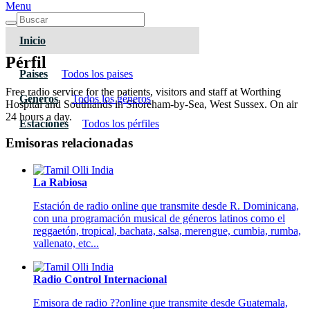
Menu
Inicio
Pérfil
Paises
Todos los paises
Free radio service for the patients, visitors and staff at Worthing
Géneros
Todos los géneros
Hospital and Southlands in Shoreham-by-Sea, West Sussex. On air
24 hours a day.
Estaciones
Todos los pérfiles
Emisoras relacionadas
La Rabiosa
Estación de radio online que transmite desde R. Dominicana,
con una programación musical de géneros latinos como el
reggaetón, tropical, bachata, salsa, merengue, cumbia, rumba,
vallenato, etc...
Radio Control Internacional
Emisora de radio ??online que transmite desde Guatemala,