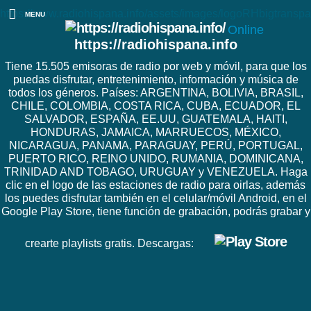
https://www.radiohispana.info/assets/images/logoRHbigtranspa
MENU
Online
https://radiohispana.info
Tiene 15.505 emisoras de radio por web y móvil, para que los
puedas disfrutar, entretenimiento, información y música de
todos los géneros. Países: ARGENTINA, BOLIVIA, BRASIL,
CHILE, COLOMBIA, COSTA RICA, CUBA, ECUADOR, EL
SALVADOR, ESPAÑA, EE.UU, GUATEMALA, HAITI,
HONDURAS, JAMAICA, MARRUECOS, MÉXICO,
NICARAGUA, PANAMA, PARAGUAY, PERÚ, PORTUGAL,
PUERTO RICO, REINO UNIDO, RUMANIA, DOMINICANA,
TRINIDAD AND TOBAGO, URUGUAY y VENEZUELA. Haga
clic en el logo de las estaciones de radio para oirlas, además
los puedes disfrutar también en el celular/móvil Android, en el
Google Play Store, tiene función de grabación, podrás grabar y
crearte playlists gratis. Descargas: