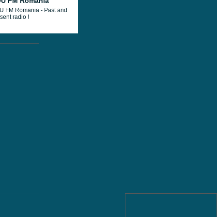
U FM Romania
U FM Romania - Past and
sent radio !