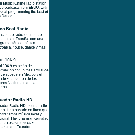
r Music! Online radio station
t broadcasts from EEUU, with
ical programming the best of
s Dance.
nc Beat Radio
ación de radio-online que
te desde España, con una
ogramación de música
trónica, house, dance y más...
ul 106.9
l 106.9 estación de
ormación con lo más actual de
que sucede en México y el
do y la opinión de los
eres Nacionales en la
eria.
uador Radio HD
ador Radio HD es una radio
en línea basado en línea que
o transmite música local y
ional. Hay una gran cantidad
talentosos músicos y
tantes en Ecuador.