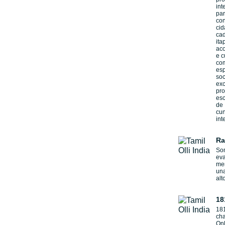
int
par
con
cid
ca
ita
aco
e c
com
esp
so
exc
pr
esc
de 
cun
int
Ra
Som
eva
me
un
alt
18
181
cha
Onl