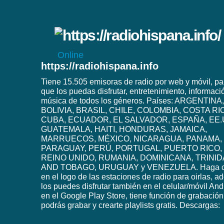
Online
https://radiohispana.info
Tiene 15.505 emisoras de radio por web y móvil, pa
que los puedas disfrutar, entretenimiento, informaci
música de todos los géneros. Países: ARGENTINA,
BOLIVIA, BRASIL, CHILE, COLOMBIA, COSTA RI
CUBA, ECUADOR, EL SALVADOR, ESPAÑA, EE.
GUATEMALA, HAITI, HONDURAS, JAMAICA,
MARRUECOS, MÉXICO, NICARAGUA, PANAMA,
PARAGUAY, PERÚ, PORTUGAL, PUERTO RICO,
REINO UNIDO, RUMANIA, DOMINICANA, TRINI
AND TOBAGO, URUGUAY y VENEZUELA. Haga c
en el logo de las estaciones de radio para oirlas, 
los puedes disfrutar también en el celular/móvil And
en el Google Play Store, tiene función de grabación
podrás grabar y crearte playlists gratis. Descargas: