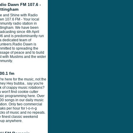
dio Dawn FM 107.6 -
ttingham
e and Shine with Radio
n 107.6 FM - Your local
munity radio station in
ttingham. We have been
adcasting since 4th April
6 and is predominantly run
a dedicated team of
unteers.Radio Dawn is
mitted to spreading the
sage of peace and to build
st with Muslims and the wider
mmunity.
00.1 fm
re here for the music, not the
ey Hey bubba.. say you're
k of crappy music rotations?
 won't find cookie cutter
ic programming here. Over
00 songs in our daily music
ation. Only two commercial
aks per hour for l-o-n-g
cks of music and no repeats.
 finest classic weekend
eup anywhere.