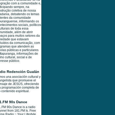
egração com a comunidade e,
ticipando sempre, na
strução coletiva de nossa
adania, debatendo os temas
dentes da comunidade
puranguense, informando os
ntecimentos sociais, políticos
ulturais de toda essa
unidade, além de abrir
aços para muitos setores da
ciedade que estavam
luídos da comunicação, com
ogramas que atendem as
olas públicas e particulares
Itapuranga, informações de
ho cultural, social e de
eresse público.
dio Redención Gualán
os una asociación cultural y
ngelista que promueve el
nsaje de JESÚS, ofreciendo
a programación completa de
o contenido espiritual.
1.FM 90s Dance
.FM 90s Dance is a radio
nnel from 181.FM Is. Free
ine Radio ~ Your Lifestyle...