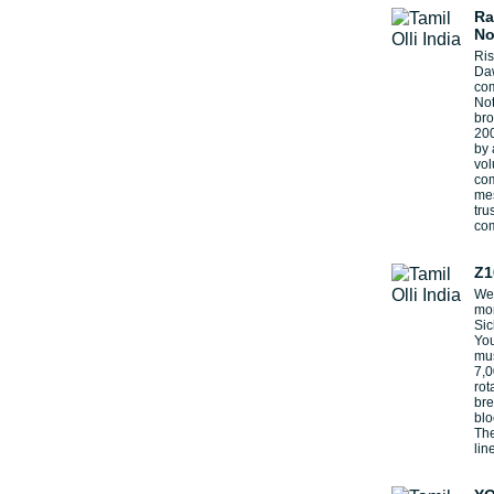
Ra
No
Ris
Daw
com
No
bro
200
by 
vol
com
mes
tru
co
Z1
We'
mon
Sic
You
mus
7,0
rot
bre
blo
The
lin