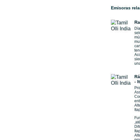
Emisoras rel
Ra
Día
sel
mús
mus
ca
ten
Aco
si
una
Rá
- 
Pro
Ass
Com
en
Alt
Ita
Fu
,at
Dif
It
Alt
pr