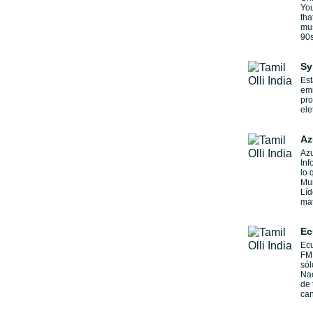
You
tha
mus
90
Sy
Est
emi
pr
ele
Az
Azu
Inf
lo 
Mun
Líd
mat
Ec
Ecu
FM 
sól
Nac
de 
can