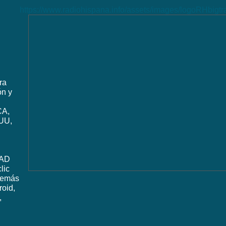
https://www.radiohispana.info/assets/images/logoRHbigt
ra
ón y
CA,
UU,
DAD
lic
además
roid,
,