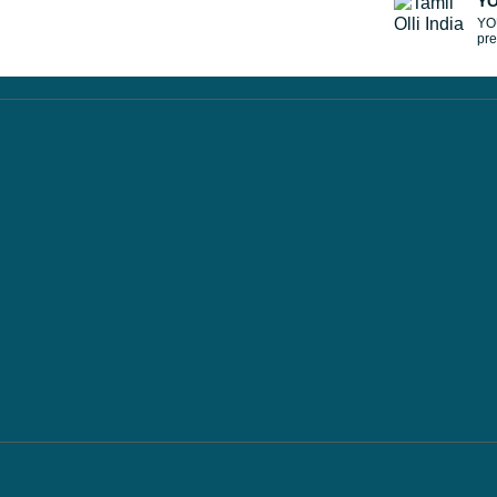
YO
YO
pre