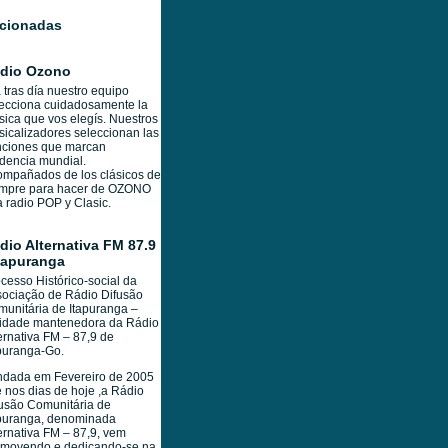
acionadas
dio Ozono
 tras día nuestro equipo
ecciona cuidadosamente la
ica que vos elegís. Nuestros
icalizadores seleccionan las
nciones que marcan
dencia mundial.
mpañados de los clásicos de
empre para hacer de OZONO
 radio POP y Clasic.
dio Alternativa FM 87.9
Itapuranga
cesso Histórico-social da
ociação de Rádio Difusão
unitária de Itapuranga –
tidade mantenedora da Rádio
ernativa FM – 87,9 de
puranga-Go.
ndada em Fevereiro de 2005
é nos dias de hoje ,a Rádio
usão Comunitária de
apuranga, denominada
ernativa FM – 87,9, vem
omovendo e dedicando-se na