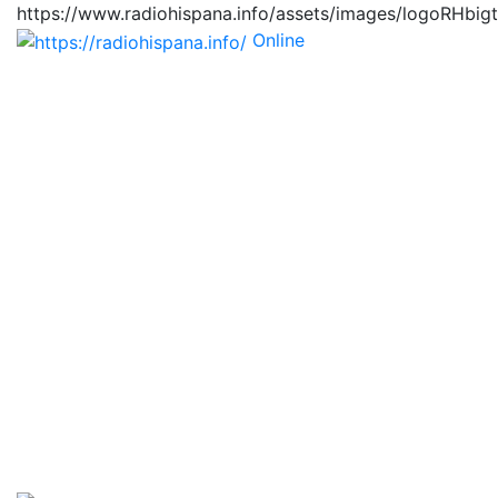
https://www.radiohispana.info/assets/images/logoRHbig
Online
https://radiohispana.i
Tiene 15.505 emisoras de radio por web y móvil, para
que los puedas disfrutar, entretenimiento, información
y música de todos los géneros. Países: ARGENTINA,
BOLIVIA, BRASIL, CHILE, COLOMBIA, COSTA RICA,
CUBA, ECUADOR, EL SALVADOR, ESPAÑA, EE.UU,
GUATEMALA, HAITI, HONDURAS, JAMAICA,
MARRUECOS, MÉXICO, NICARAGUA, PANAMA,
PARAGUAY, PERÚ, PORTUGAL, PUERTO RICO, REINO
UNIDO, RUMANIA, DOMINICANA, TRINIDAD AND
TOBAGO, URUGUAY y VENEZUELA. Haga clic en el
logo de las estaciones de radio para oirlas, además los
puedes disfrutar también en el celular/móvil Android,
en el Google Play Store, tiene función de grabación,
podrás grabar y crearte playlists gratis. Descargas: