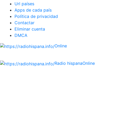
Url países
Apps de cada país
Política de privacidad
Contactar
Eliminar cuenta
DMCA
Online
Emisoras de radio por web y móvil.
Radio hispana
Online
Todas las principales estaciones de radio del mundo
hispano, portugués-brasileiro y anglosajon (ARGENTINA,
BOLIVIA, BRASIL, CHILE, COLOMBIA, COSTA RICA, CUBA,
ECUADOR, EL SALVADOR, ESPAÑA, GUATEMALA, HAITI,
HONDURAS, JAMAICA, MÉXICO, NICARAGUA, PANAMA,
PARAGUAY, PERÚ, PORTUGAL, PUERTO RICO, REINO
UNIDO, DOMINICANA, TRINIDAD AND TOBAGO, URUGUAY
y VENEZUELA). Haga clic en el logo de las estaciones de