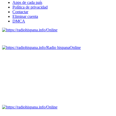
Apps de cada país
Política de privacidad
Contactar
Eliminar cuenta
DMCA
Online
Emisoras de radio por web y móvil.
Radio hispana
Online
Todas las principales estaciones de radio del mundo hispano,
portugués-brasileiro y anglosajon (ARGENTINA, BOLIVIA,
BRASIL, CHILE, COLOMBIA, COSTA RICA, CUBA,
ECUADOR, EL SALVADOR, ESPAÑA, GUATEMALA,
HAITI, HONDURAS, JAMAICA, MÉXICO, NICARAGUA,
PANAMA, PARAGUAY, PERÚ, PORTUGAL, PUERTO RICO,
REINO UNIDO, DOMINICANA, TRINIDAD AND TOBAGO,
URUGUAY y VENEZUELA). Haga clic en el logo de las
estaciones de radio para oirlas. (Estamos trabajando incorporando
más estaciones diariamente).
Online
Nuevo: Emisoras de radio por web y móvil. Descargas: