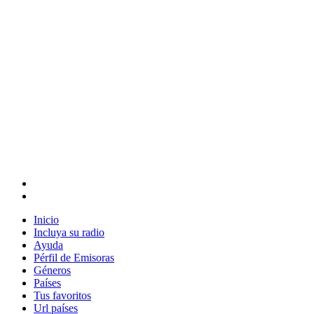
Inicio
Incluya su radio
Ayuda
Pérfil de Emisoras
Géneros
Países
Tus favoritos
Url países