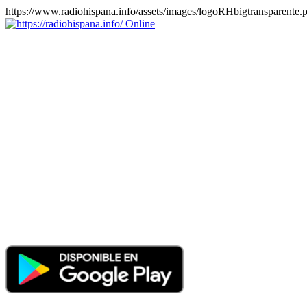
https://www.radiohispana.info/assets/images/logoRHbigtransparente.
Online
https://radiohispana.info
Tiene 15.505 emisoras de radio por web y móvil, para que los
puedas disfrutar, entretenimiento, información y música de todos los
géneros. Países: ARGENTINA, BOLIVIA, BRASIL, CHILE,
COLOMBIA, COSTA RICA, CUBA, ECUADOR, EL
SALVADOR, ESPAÑA, EE.UU, GUATEMALA, HAITI,
HONDURAS, JAMAICA, MARRUECOS, MÉXICO,
NICARAGUA, PANAMA, PARAGUAY, PERÚ, PORTUGAL,
PUERTO RICO, REINO UNIDO, RUMANIA, DOMINICANA,
TRINIDAD AND TOBAGO, URUGUAY y VENEZUELA.
Haga clic en el logo de las estaciones de radio para oirlas, además
los puedes disfrutar también en el celular/móvil Android, en el
Google Play Store, tiene función de grabación, podrás grabar y
crearte playlists gratis. Descargas: