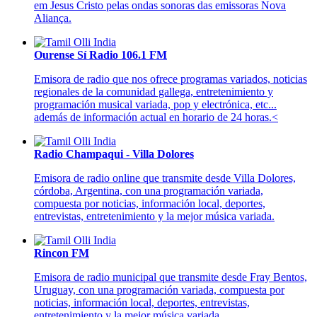
em Jesus Cristo pelas ondas sonoras das emissoras Nova
Aliança.
Ourense Sí Radio 106.1 FM
Emisora de radio que nos ofrece programas variados, noticias
regionales de la comunidad gallega, entretenimiento y
programación musical variada, pop y electrónica, etc...
además de información actual en horario de 24 horas.<
Radio Champaqui - Villa Dolores
Emisora de radio online que transmite desde Villa Dolores,
córdoba, Argentina, con una programación variada,
compuesta por noticias, información local, deportes,
entrevistas, entretenimiento y la mejor música variada.
Rincon FM
Emisora de radio municipal que transmite desde Fray Bentos,
Uruguay, con una programación variada, compuesta por
noticias, información local, deportes, entrevistas,
entretenimiento y la mejor música variada.