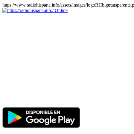
https://www.radiohispana.info/assets/images/logoRHbigtransparente.
Online
https://radiohispana.info
Tiene 15.505 emisoras de radio por web y móvil, para que los
puedas disfrutar, entretenimiento, información y música de todos los
géneros. Países: ARGENTINA, BOLIVIA, BRASIL, CHILE,
COLOMBIA, COSTA RICA, CUBA, ECUADOR, EL
SALVADOR, ESPAÑA, EE.UU, GUATEMALA, HAITI,
HONDURAS, JAMAICA, MARRUECOS, MÉXICO,
NICARAGUA, PANAMA, PARAGUAY, PERÚ, PORTUGAL,
PUERTO RICO, REINO UNIDO, RUMANIA, DOMINICANA,
TRINIDAD AND TOBAGO, URUGUAY y VENEZUELA.
Haga clic en el logo de las estaciones de radio para oirlas, además
los puedes disfrutar también en el celular/móvil Android, en el
Google Play Store, tiene función de grabación, podrás grabar y
crearte playlists gratis. Descargas: