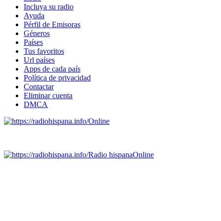
Incluya su radio
Ayuda
Pérfil de Emisoras
Géneros
Países
Tus favoritos
Url países
Apps de cada país
Política de privacidad
Contactar
Eliminar cuenta
DMCA
Online
Emisoras de radio por web y móvil.
Radio hispana
Online
Todas las principales estaciones de radio del mundo hispano,
portugués-brasileiro y anglosajon (ARGENTINA, BOLIVIA,
BRASIL, CHILE, COLOMBIA, COSTA RICA, CUBA,
ECUADOR, EL SALVADOR, ESPAÑA, GUATEMALA,
HAITI, HONDURAS, JAMAICA, MÉXICO, NICARAGUA,
PANAMA, PARAGUAY, PERÚ, PORTUGAL, PUERTO RICO,