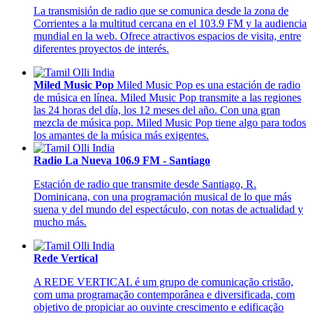
La transmisión de radio que se comunica desde la zona de
Corrientes a la multitud cercana en el 103.9 FM y la audiencia
mundial en la web. Ofrece atractivos espacios de visita, entre
diferentes proyectos de interés.
Miled Music Pop
Miled Music Pop es una estación de radio
de música en línea. Miled Music Pop transmite a las regiones
las 24 horas del día, los 12 meses del año. Con una gran
mezcla de música pop. Miled Music Pop tiene algo para todos
los amantes de la música más exigentes.
Radio La Nueva 106.9 FM - Santiago
Estación de radio que transmite desde Santiago, R.
Dominicana, con una programación musical de lo que más
suena y del mundo del espectáculo, con notas de actualidad y
mucho más.
Rede Vertical
A REDE VERTICAL é um grupo de comunicação cristão,
com uma programação contemporânea e diversificada, com
objetivo de propiciar ao ouvinte crescimento e edificação