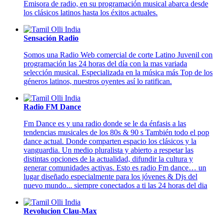
Emisora de radio, en su programación musical abarca desde
los clásicos latinos hasta los éxitos actuales.
Sensación Radio
Somos una Radio Web comercial de corte Latino Juvenil con
programación las 24 horas del día con la mas variada
selección musical. Especializada en la música más Top de los
géneros latinos, nuestros oyentes así lo ratifican.
Radio FM Dance
Fm Dance es y una radio donde se le da énfasis a las
tendencias musicales de los 80s & 90 s También todo el pop
dance actual. Donde comparten espacio los clásicos y la
vanguardia. Un medio pluralista y abierto a respetar las
distintas opciones de la actualidad, difundir la cultura y
generar comunidades activas. Esto es radio Fm dance… un
lugar diseñado especialmente para los jóvenes & Djs del
nuevo mundo... siempre conectados a ti las 24 horas del dia
Revolucion Clau-Max