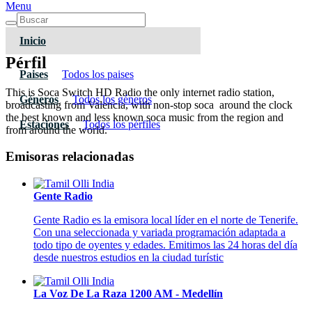
Menu
Inicio
Pérfil
Paises
Todos los paises
This is Soca Switch HD Radio the only internet radio station,
Géneros
Todos los géneros
broadcasting from Valencia, with non-stop soca around the clock
the best known and less known soca music from the region and
Estaciones
Todos los pérfiles
from around the world.
Emisoras relacionadas
Gente Radio
Gente Radio es la emisora local líder en el norte de Tenerife.
Con una seleccionada y variada programación adaptada a
todo tipo de oyentes y edades. Emitimos las 24 horas del día
desde nuestros estudios en la ciudad turístic
La Voz De La Raza 1200 AM - Medellín