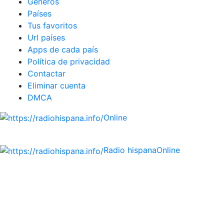
Géneros
Países
Tus favoritos
Url países
Apps de cada país
Política de privacidad
Contactar
Eliminar cuenta
DMCA
Online
Emisoras de radio por web y móvil.
Radio hispana
Online
Todas las principales estaciones de radio del mundo
hispano, portugués-brasileiro y anglosajon (ARGENTINA,
BOLIVIA, BRASIL, CHILE, COLOMBIA, COSTA RICA, CUBA,
ECUADOR, EL SALVADOR, ESPAÑA, GUATEMALA, HAITI,
HONDURAS, JAMAICA, MÉXICO, NICARAGUA, PANAMA,
PARAGUAY, PERÚ, PORTUGAL, PUERTO RICO, REINO