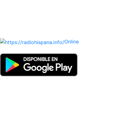
UNIDO, DOMINICANA, TRINIDAD AND TOBAGO, URUGUAY
y VENEZUELA). Haga clic en el logo de las estaciones de
radio para oirlas. (Estamos trabajando incorporando más
estaciones diariamente).
Online
Nuevo: Emisoras de radio por web y móvil. Descargas: