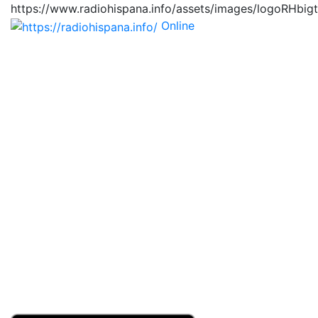
https://www.radiohispana.info/assets/images/logoRHbig
Online
https://radiohispana.i
Tiene 15.505 emisoras de radio por web y móvil, para
que los puedas disfrutar, entretenimiento, información
y música de todos los géneros. Países: ARGENTINA,
BOLIVIA, BRASIL, CHILE, COLOMBIA, COSTA RICA,
CUBA, ECUADOR, EL SALVADOR, ESPAÑA, EE.UU,
GUATEMALA, HAITI, HONDURAS, JAMAICA,
MARRUECOS, MÉXICO, NICARAGUA, PANAMA,
PARAGUAY, PERÚ, PORTUGAL, PUERTO RICO, REINO
UNIDO, RUMANIA, DOMINICANA, TRINIDAD AND
TOBAGO, URUGUAY y VENEZUELA. Haga clic en el
logo de las estaciones de radio para oirlas, además los
puedes disfrutar también en el celular/móvil Android,
en el Google Play Store, tiene función de grabación,
podrás grabar y crearte playlists gratis. Descargas: