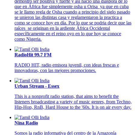
demostró ser positiva y fuerte y así nació una diáspora de lo
que en África fue simplemente osha u Orisa ya que en cuba
se le llamo regla de Osha cuando a principio del siglo pasado
se unieron las distintas casa y reglamentaron la practica a
como se conoce hoy en día. Por lo que se podria decir que las
raíces se originan en la ardiente África Occidental
específicamente en el reino oyo en lo que hoy se conoce
como Nigeria.
RadioHit 99.7 FM
RADIO HIT, radio emisora juvenil, con ideas frescas e
innovadoras, con las mejores promociones.
Urban Stream - Essex
This is a nonprofit radio station, that aims to benefit the
listeners broadcasting a variety of music genres, from Techno,
Hip-Hop, RnB, Hard House to the '60s. It is on air every day.
Nina Radio
Somos la radio informativa del centro de la Amazonía