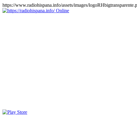
https://www.radiohispana.info/assets/images/logoRHbigtransparente.
Online
https://radiohispana.info
Tiene 15.505 emisoras de radio por web y móvil, para que los
puedas disfrutar, entretenimiento, información y música de todos los
géneros. Países: ARGENTINA, BOLIVIA, BRASIL, CHILE,
COLOMBIA, COSTA RICA, CUBA, ECUADOR, EL
SALVADOR, ESPAÑA, EE.UU, GUATEMALA, HAITI,
HONDURAS, JAMAICA, MARRUECOS, MÉXICO,
NICARAGUA, PANAMA, PARAGUAY, PERÚ, PORTUGAL,
PUERTO RICO, REINO UNIDO, RUMANIA, DOMINICANA,
TRINIDAD AND TOBAGO, URUGUAY y VENEZUELA.
Haga clic en el logo de las estaciones de radio para oirlas, además
los puedes disfrutar también en el celular/móvil Android, en el
Google Play Store, tiene función de grabación, podrás grabar y
crearte playlists gratis. Descargas: