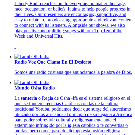
Liberty Radio reaches out to everyone, no matter their age,
race, occupation, or beliefs. It aims to help people progress in
their lives. Our presenters are encouraging, supportive, and
easy to relate to, broadcasting appropriate and relevant content
to connect with its listeners. Alongside our shows, we also
play positive and uplifting songs with our Top Ten of the
Week and Universal Hits.
Radio Voz Que Clama En El Desierto
Somos una radio cristiana que anunciamos la palabra de Dios.
Mundo Osha Radio
La
santeria
o Regla de Osha -Ifá es el sistema religioso en el
que se funden creencias Católicas con las de la cultura
tradicional Yoruba, podríamos decir que surge del sincretismo
utilizado por los africanos al principio de su llegada a America
para poder sobrevivir cultural y religiosamente ante el
exterminio infringido por la iglesia católica o te convertías o
morías, pero con el paso del tiempo esta fusión religiosa