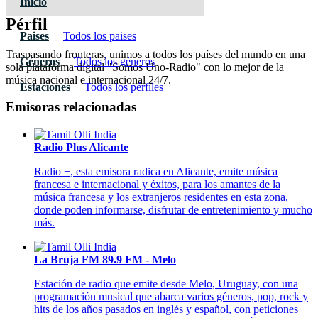
Inicio
Pérfil
Paises
Todos los paises
Traspasando fronteras, unimos a todos los países del mundo en una
Géneros
Todos los géneros
sola plataforma digital "Somos Uno-Radio" con lo mejor de la
música nacional e internacional 24/7.
Estaciones
Todos los pérfiles
Emisoras relacionadas
Radio Plus Alicante
Radio +, esta emisora radica en Alicante, emite música
francesa e internacional y éxitos, para los amantes de la
música francesa y los extranjeros residentes en esta zona,
donde poden informarse, disfrutar de entretenimiento y mucho
más.
La Bruja FM 89.9 FM - Melo
Estación de radio que emite desde Melo, Uruguay, con una
programación musical que abarca varios géneros, pop, rock y
hits de los años pasados en inglés y español, con peticiones