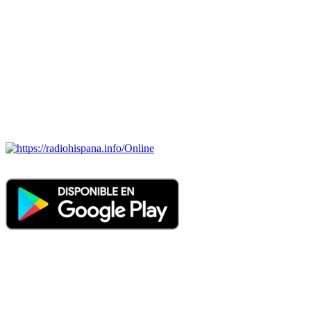
Todas las principales estaciones de radio del mundo hispano,
portugués-brasileiro y anglosajon (ARGENTINA, BOLIVIA,
BRASIL, CHILE, COLOMBIA, COSTA RICA, CUBA,
ECUADOR, EL SALVADOR, ESPAÑA, GUATEMALA,
HAITI, HONDURAS, JAMAICA, MÉXICO, NICARAGUA,
PANAMA, PARAGUAY, PERÚ, PORTUGAL, PUERTO RICO,
REINO UNIDO, DOMINICANA, TRINIDAD AND TOBAGO,
URUGUAY y VENEZUELA). Haga clic en el logo de las
estaciones de radio para oirlas. (Estamos trabajando incorporando
más estaciones diariamente).
Online
Nuevo: Emisoras de radio por web y móvil. Descargas: