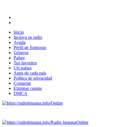
Inicio
Incluya su radio
Ayuda
Pérfil de Emisoras
Géneros
Países
Tus favoritos
Url países
Apps de cada país
Política de privacidad
Contactar
Eliminar cuenta
DMCA
Online
Emisoras de radio por web y móvil.
Radio hispana
Online