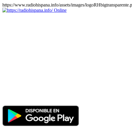
https://www.radiohispana.info/assets/images/logoRHbigtransparente.
Online
https://radiohispana.info
Tiene 15.505 emisoras de radio por web y móvil, para que los
puedas disfrutar, entretenimiento, información y música de todos los
géneros. Países: ARGENTINA, BOLIVIA, BRASIL, CHILE,
COLOMBIA, COSTA RICA, CUBA, ECUADOR, EL
SALVADOR, ESPAÑA, EE.UU, GUATEMALA, HAITI,
HONDURAS, JAMAICA, MARRUECOS, MÉXICO,
NICARAGUA, PANAMA, PARAGUAY, PERÚ, PORTUGAL,
PUERTO RICO, REINO UNIDO, RUMANIA, DOMINICANA,
TRINIDAD AND TOBAGO, URUGUAY y VENEZUELA.
Haga clic en el logo de las estaciones de radio para oirlas, además
los puedes disfrutar también en el celular/móvil Android, en el
Google Play Store, tiene función de grabación, podrás grabar y
crearte playlists gratis. Descargas: