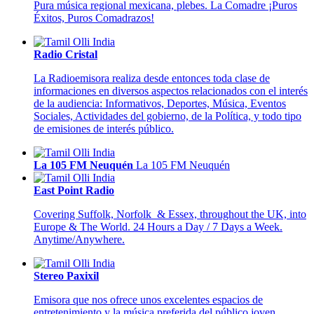
Pura música regional mexicana, plebes. La Comadre ¡Puros
Éxitos, Puros Comadrazos!
Radio Cristal
La Radioemisora realiza desde entonces toda clase de
informaciones en diversos aspectos relacionados con el interés
de la audiencia: Informativos, Deportes, Música, Eventos
Sociales, Actividades del gobierno, de la Política, y todo tipo
de emisiones de interés público.
La 105 FM Neuquén
La 105 FM Neuquén
East Point Radio
Covering Suffolk, Norfolk & Essex, throughout the UK, into
Europe & The World. 24 Hours a Day / 7 Days a Week.
Anytime/Anywhere.
Stereo Paxixil
Emisora que nos ofrece unos excelentes espacios de
entretenimiento y la música preferida del público joven