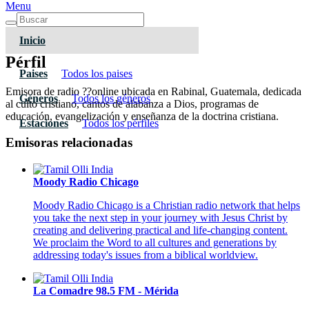
Menu
Inicio
Pérfil
Paises
Todos los paises
Emisora de radio ??online ubicada en Rabinal, Guatemala, dedicada
Géneros
Todos los géneros
al culto cristiano, cantos de alabanza a Dios, programas de
educación, evangelización y enseñanza de la doctrina cristiana.
Estaciones
Todos los pérfiles
Emisoras relacionadas
Moody Radio Chicago
Moody Radio Chicago is a Christian radio network that helps
you take the next step in your journey with Jesus Christ by
creating and delivering practical and life-changing content.
We proclaim the Word to all cultures and generations by
addressing today's issues from a biblical worldview.
La Comadre 98.5 FM - Mérida