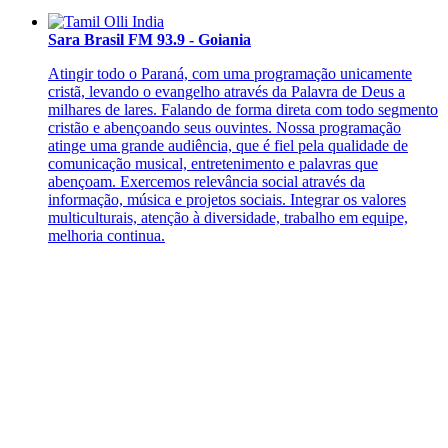
Sara Brasil FM 93.9 - Goiania
Atingir todo o Paraná, com uma programação unicamente
cristã, levando o evangelho através da Palavra de Deus a
milhares de lares. Falando de forma direta com todo segmento
cristão e abençoando seus ouvintes. Nossa programação
atinge uma grande audiência, que é fiel pela qualidade de
comunicação musical, entretenimento e palavras que
abençoam. Exercemos relevância social através da
informação, música e projetos sociais. Integrar os valores
multiculturais, atenção à diversidade, trabalho em equipe,
melhoria continua.