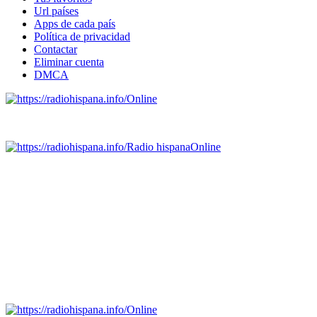
Url países
Apps de cada país
Política de privacidad
Contactar
Eliminar cuenta
DMCA
Online
Emisoras de radio por web y móvil.
Radio hispana
Online
Todas las principales estaciones de radio del mundo hispano,
portugués-brasileiro y anglosajon (ARGENTINA, BOLIVIA,
BRASIL, CHILE, COLOMBIA, COSTA RICA, CUBA,
ECUADOR, EL SALVADOR, ESPAÑA, GUATEMALA,
HAITI, HONDURAS, JAMAICA, MÉXICO, NICARAGUA,
PANAMA, PARAGUAY, PERÚ, PORTUGAL, PUERTO RICO,
REINO UNIDO, DOMINICANA, TRINIDAD AND TOBAGO,
URUGUAY y VENEZUELA). Haga clic en el logo de las
estaciones de radio para oirlas. (Estamos trabajando incorporando
más estaciones diariamente).
Online