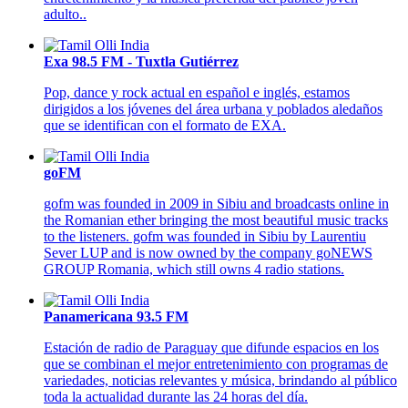
adulto..
Exa 98.5 FM - Tuxtla Gutiérrez
Pop, dance y rock actual en español e inglés, estamos
dirigidos a los jóvenes del área urbana y poblados aledaños
que se identifican con el formato de EXA.
goFM
gofm was founded in 2009 in Sibiu and broadcasts online in
the Romanian ether bringing the most beautiful music tracks
to the listeners. gofm was founded in Sibiu by Laurentiu
Sever LUP and is now owned by the company goNEWS
GROUP Romania, which still owns 4 radio stations.
Panamericana 93.5 FM
Estación de radio de Paraguay que difunde espacios en los
que se combinan el mejor entretenimiento con programas de
variedades, noticias relevantes y música, brindando al público
toda la actualidad durante las 24 horas del día.