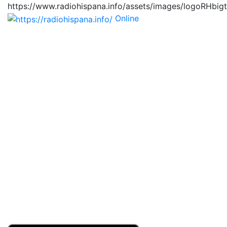
https://www.radiohispana.info/assets/images/logoRHbig
Online
https://radiohispana.i
Tiene 15.505 emisoras de radio por web y móvil, para
que los puedas disfrutar, entretenimiento, información
y música de todos los géneros. Países: ARGENTINA,
BOLIVIA, BRASIL, CHILE, COLOMBIA, COSTA RICA,
CUBA, ECUADOR, EL SALVADOR, ESPAÑA, EE.UU,
GUATEMALA, HAITI, HONDURAS, JAMAICA,
MARRUECOS, MÉXICO, NICARAGUA, PANAMA,
PARAGUAY, PERÚ, PORTUGAL, PUERTO RICO, REINO
UNIDO, RUMANIA, DOMINICANA, TRINIDAD AND
TOBAGO, URUGUAY y VENEZUELA. Haga clic en el
logo de las estaciones de radio para oirlas, además los
puedes disfrutar también en el celular/móvil Android,
en el Google Play Store, tiene función de grabación,
podrás grabar y crearte playlists gratis. Descargas: