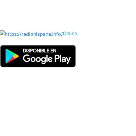
y VENEZUELA). Haga clic en el logo de las estaciones de
radio para oirlas. (Estamos trabajando incorporando más
estaciones diariamente).
Online
Nuevo: Emisoras de radio por web y móvil. Descargas: