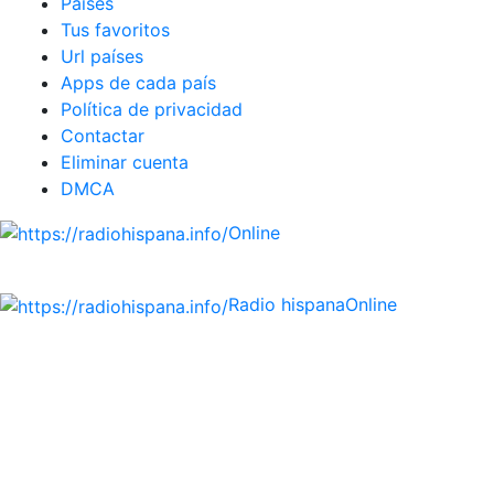
Países
Tus favoritos
Url países
Apps de cada país
Política de privacidad
Contactar
Eliminar cuenta
DMCA
Online
Emisoras de radio por web y móvil.
Radio hispana
Online
Todas las principales estaciones de radio del mundo
hispano, portugués-brasileiro y anglosajon (ARGENTINA,
BOLIVIA, BRASIL, CHILE, COLOMBIA, COSTA RICA, CUBA,
ECUADOR, EL SALVADOR, ESPAÑA, GUATEMALA, HAITI,
HONDURAS, JAMAICA, MÉXICO, NICARAGUA, PANAMA,
PARAGUAY, PERÚ, PORTUGAL, PUERTO RICO, REINO
UNIDO, DOMINICANA, TRINIDAD AND TOBAGO, URUGUAY