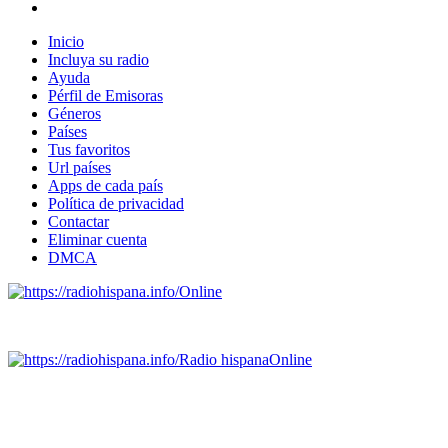
Inicio
Incluya su radio
Ayuda
Pérfil de Emisoras
Géneros
Países
Tus favoritos
Url países
Apps de cada país
Política de privacidad
Contactar
Eliminar cuenta
DMCA
Online
Emisoras de radio por web y móvil.
Radio hispana
Online
Todas las principales estaciones de radio del mundo hispano
SALVADOR, ESPAÑA, GUATEMALA, HAITI, HONDURAS, J
DOMINICANA, TRINIDAD AND TOBAGO, URUGUAY y VENEZUELA). Haga 