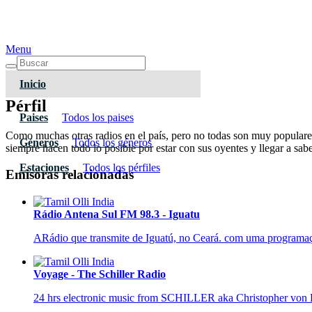
Menu
Inicio
Pérfil
Paises
Todos los paises
Como muchas otras radios en el país, pero no todas son muy popular
Géneros
Todos los géneros
siempre hacen todo lo posible por estar con sus oyentes y llegar a sa
Estaciones
Todos los pérfiles
Emisoras relacionadas
Rádio Antena Sul FM 98.3 - Iguatu
ARádio que transmite de Iguatú, no Ceará. com uma programação
Voyage - The Schiller Radio
24 hrs electronic music from SCHILLER aka Christopher von 