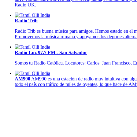
Radio UK.
Radio Trib
Radio Trib es buena música para amigos. Hemos estado en el me
Promovemos la música rumana y apoyamos los deportes alterna
Radio Luz 97.7 FM - San Salvador
Somos tu Radio Católica. Locutores: Carlos, Juan Francisco, E
AM990
AM990 es una estación de radio muy intuitiva con algu
todo el país con tráfico de miles de oyentes, lo que hace de AM