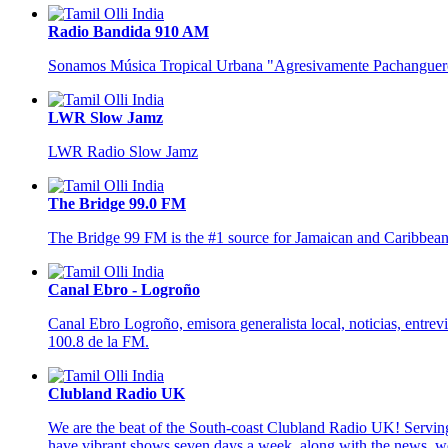
Radio Bandida 910 AM
Sonamos Música Tropical Urbana "Agresivamente Pachanguer
LWR Slow Jamz
LWR Radio Slow Jamz
The Bridge 99.0 FM
The Bridge 99 FM is the #1 source for Jamaican and Caribbean
Canal Ebro - Logroño
Canal Ebro Logroño, emisora generalista local, noticias, entrev
100.8 de la FM.
Clubland Radio UK
We are the beat of the South-coast Clubland Radio UK! Serving 
have vibrant shows seven days a week, along with the news, wea