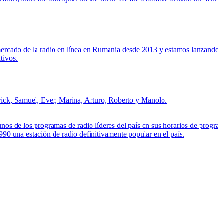
rcado de la radio en línea en Rumania desde 2013 y estamos lanzando l
tivos.
rick, Samuel, Ever, Marina, Arturo, Roberto y Manolo.
nos de los programas de radio líderes del país en sus horarios de prog
990 una estación de radio definitivamente popular en el país.