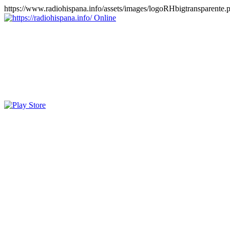
https://www.radiohispana.info/assets/images/logoRHbigtransparente.
Online
https://radiohispana.info
Tiene 15.505 emisoras de radio por web y móvil, para que los pu
COSTA RICA, CUBA, ECUADOR, EL SALVADOR, ESPAÑA,
PERÚ, PORTUGAL, PUERTO RICO, REINO UNIDO, RUMANIA, DO
oirlas, además los puedes disfrutar también en el celular/móvil Android