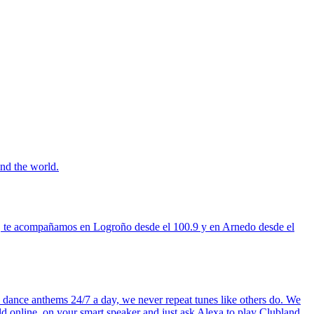
nd the world.
eliz, te acompañamos en Logroño desde el 100.9 y en Arnedo desde el
 dance anthems 24/7 a day, we never repeat tunes like others do. We
d online, on your smart speaker and just ask Alexa to play Clubland