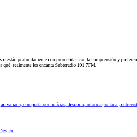
es o están profundamente comprometidas con la comprensión y preferen
ber qué. realmente les encanta Subteradio 101.7FM.
 variada, composta por notícias, desporto, informação local, entrevis
Deylen.