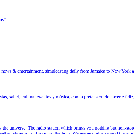
os"
 news & entertainment, simulcasting daily from Jamaica to New York a
istas, salud, cultura, eventos y música, con la pretensión de hacerte f
the universe, The radio station which brings you nothing but non-stop
ther, showbiz and sport on the hour. We are available around the worl