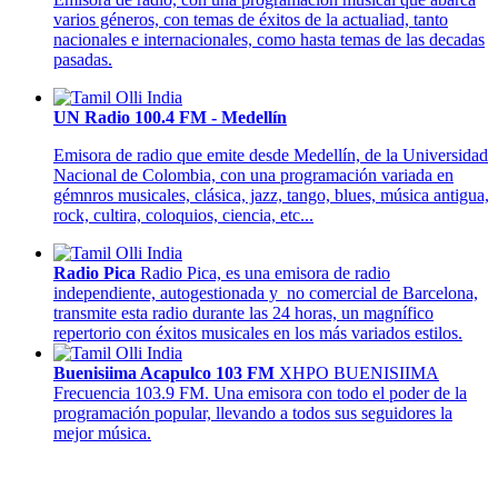
varios géneros, con temas de éxitos de la actualiad, tanto
nacionales e internacionales, como hasta temas de las decadas
pasadas.
UN Radio 100.4 FM - Medellín
Emisora de radio que emite desde Medellín, de la Universidad
Nacional de Colombia, con una programación variada en
gémnros musicales, clásica, jazz, tango, blues, música antigua,
rock, cultira, coloquios, ciencia, etc...
Radio Pica
Radio Pica, es una emisora de radio
independiente, autogestionada y no comercial de Barcelona,
transmite esta radio durante las 24 horas, un magnífico
repertorio con éxitos musicales en los más variados estilos.
Buenisiima Acapulco 103 FM
XHPO BUENISIIMA
Frecuencia 103.9 FM. Una emisora con todo el poder de la
programación popular, llevando a todos sus seguidores la
mejor música.