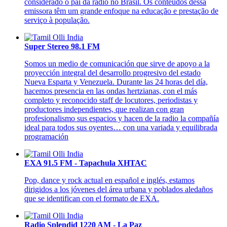
considerado o pai da rádio no Brasil. Os conteúdos dessa
emissora têm um grande enfoque na educação e prestação de
serviço à população.
Super Stereo 98.1 FM
Somos un medio de comunicación que sirve de apoyo a la
proyección integral del desarrollo progresivo del estado
Nueva Esparta y Venezuela. Durante las 24 horas del día,
hacemos presencia en las ondas hertzianas, con el más
completo y reconocido staff de locutores, periodistas y
productores independientes, que realizan con gran
profesionalismo sus espacios y hacen de la radio la compañía
ideal para todos sus oyentes… con una variada y equilibrada
programación
EXA 91.5 FM - Tapachula XHTAC
Pop, dance y rock actual en español e inglés, estamos
dirigidos a los jóvenes del área urbana y poblados aledaños
que se identifican con el formato de EXA.
Radio Splendid 1220 AM - La Paz