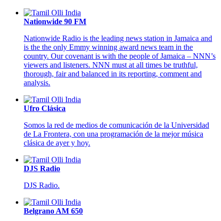
Nationwide 90 FM
Nationwide Radio is the leading news station in Jamaica and
is the the only Emmy winning award news team in the
country. Our covenant is with the people of Jamaica – NNN’s
viewers and listeners. NNN must at all times be truthful,
thorough, fair and balanced in its reporting, comment and
analysis.
Ufro Clásica
Somos la red de medios de comunicación de la Universidad
de La Frontera, con una programación de la mejor música
clásica de ayer y hoy.
DJS Radio
DJS Radio.
Belgrano AM 650