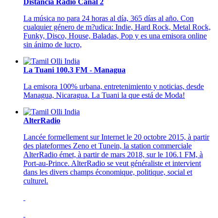
Distancia Radio Canal 2
La música no para 24 horas al día, 365 días al año. Con
cualquier género de m?udica: Indie, Hard Rock, Metal Rock,
Funky, Disco, House, Baladas, Pop y es una emisora online
sin ánimo de lucro,
La Tuani 100.3 FM - Managua
La emisora 100% urbana, entretenimiento y noticias, desde
Managua, Nicaragua. La Tuani la que está de Moda!
AlterRadio
Lancée formellement sur Internet le 20 octobre 2015, à partir
des plateformes Zeno et Tunein, la station commerciale
AlterRadio émet, à partir de mars 2018, sur le 106.1 FM, à
Port-au-Prince. AlterRadio se veut généraliste et intervient
dans les divers champs économique, politique, social et
culturel.