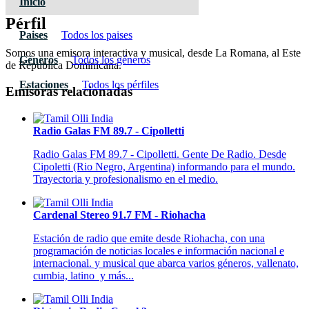
Inicio
Pérfil
Paises
Todos los paises
Somos una emisora interactiva y musical, desde La Romana, al Este
Géneros
Todos los géneros
de República Dominicana.
Estaciones
Todos los pérfiles
Emisoras relacionadas
Radio Galas FM 89.7 - Cipolletti
Radio Galas FM 89.7 - Cipolletti. Gente De Radio. Desde
Cipoletti (Rio Negro, Argentina) informando para el mundo.
Trayectoria y profesionalismo en el medio.
Cardenal Stereo 91.7 FM - Riohacha
Estación de radio que emite desde Riohacha, con una
programación de noticias locales e información nacional e
internacional. y musical que abarca varios géneros, vallenato,
cumbia, latino y más...