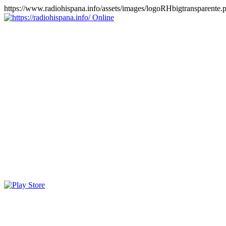
https://www.radiohispana.info/assets/images/logoRHbigtransparente.
Online
https://radiohispana.info
Tiene 15.505 emisoras de radio por web y móvil, para que los
puedas disfrutar, entretenimiento, información y música de todos los
géneros. Países: ARGENTINA, BOLIVIA, BRASIL, CHILE,
COLOMBIA, COSTA RICA, CUBA, ECUADOR, EL
SALVADOR, ESPAÑA, EE.UU, GUATEMALA, HAITI,
HONDURAS, JAMAICA, MARRUECOS, MÉXICO,
NICARAGUA, PANAMA, PARAGUAY, PERÚ, PORTUGAL,
PUERTO RICO, REINO UNIDO, RUMANIA, DOMINICANA,
TRINIDAD AND TOBAGO, URUGUAY y VENEZUELA.
Haga clic en el logo de las estaciones de radio para oirlas, además
los puedes disfrutar también en el celular/móvil Android, en el
Google Play Store, tiene función de grabación, podrás grabar y
crearte playlists gratis. Descargas: