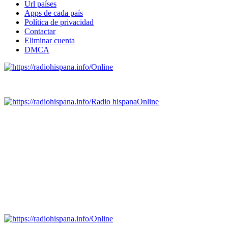
Url países
Apps de cada país
Política de privacidad
Contactar
Eliminar cuenta
DMCA
Online
Emisoras de radio por web y móvil.
Radio hispana
Online
Todas las principales estaciones de radio del mundo hispano,
portugués-brasileiro y anglosajon (ARGENTINA, BOLIVIA,
BRASIL, CHILE, COLOMBIA, COSTA RICA, CUBA,
ECUADOR, EL SALVADOR, ESPAÑA, GUATEMALA,
HAITI, HONDURAS, JAMAICA, MÉXICO, NICARAGUA,
PANAMA, PARAGUAY, PERÚ, PORTUGAL, PUERTO RICO,
REINO UNIDO, DOMINICANA, TRINIDAD AND TOBAGO,
URUGUAY y VENEZUELA). Haga clic en el logo de las
estaciones de radio para oirlas. (Estamos trabajando incorporando
más estaciones diariamente).
Online