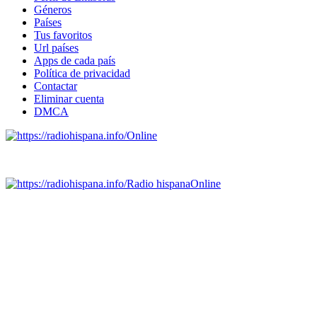
Géneros
Países
Tus favoritos
Url países
Apps de cada país
Política de privacidad
Contactar
Eliminar cuenta
DMCA
Online
Emisoras de radio por web y móvil.
Radio hispana
Online
Todas las principales estaciones de radio del mundo hispano,
portugués-brasileiro y anglosajon (ARGENTINA, BOLIVIA,
BRASIL, CHILE, COLOMBIA, COSTA RICA, CUBA,
ECUADOR, EL SALVADOR, ESPAÑA, GUATEMALA,
HAITI, HONDURAS, JAMAICA, MÉXICO, NICARAGUA,
PANAMA, PARAGUAY, PERÚ, PORTUGAL, PUERTO RICO,
REINO UNIDO, DOMINICANA, TRINIDAD AND TOBAGO,
URUGUAY y VENEZUELA). Haga clic en el logo de las
estaciones de radio para oirlas. (Estamos trabajando incorporando