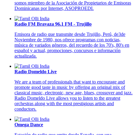
somos miembro de la Asociación de Propietarios de Emisoras
Dominicanas por Internet, ASOPROEDI.
Radio FM Bravaza 96.1 FM - Trujillo
Emisora de radio que transmite desde Trujillo, Perú, de3de
Noviembre de 1980, nos ofrece programas con noticias,
música de variados géneros, del recuerdo de los 70's, 80's en
español y actual, promociones, concursos e información
actualizada.
Radio Domeldo Live
We are a team of professionals that want to encourage and
promote good taste in music by offering an original mix of
classical music, electronic, new age, blues, crossover and jazz.
Radio Domeldo Live allows you to listen to the greatest
orchestras along with the most prestigious artists and
conductors.
Omega Dance
Estación de radio que emite desde España, con una