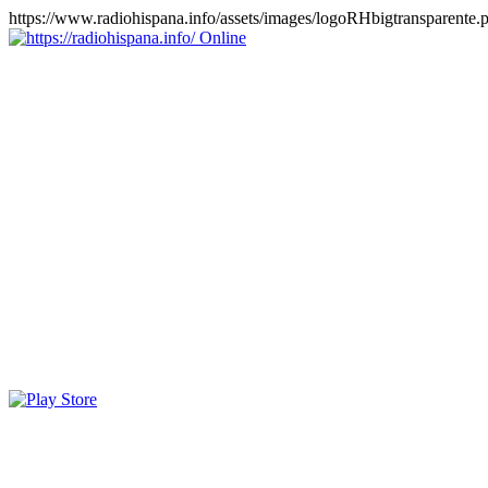
https://www.radiohispana.info/assets/images/logoRHbigtransparente.
Online
https://radiohispana.info
Tiene 15.505 emisoras de radio por web y móvil, para que los
puedas disfrutar, entretenimiento, información y música de todos los
géneros. Países: ARGENTINA, BOLIVIA, BRASIL, CHILE,
COLOMBIA, COSTA RICA, CUBA, ECUADOR, EL
SALVADOR, ESPAÑA, EE.UU, GUATEMALA, HAITI,
HONDURAS, JAMAICA, MARRUECOS, MÉXICO,
NICARAGUA, PANAMA, PARAGUAY, PERÚ, PORTUGAL,
PUERTO RICO, REINO UNIDO, RUMANIA, DOMINICANA,
TRINIDAD AND TOBAGO, URUGUAY y VENEZUELA.
Haga clic en el logo de las estaciones de radio para oirlas, además
los puedes disfrutar también en el celular/móvil Android, en el
Google Play Store, tiene función de grabación, podrás grabar y
crearte playlists gratis. Descargas: