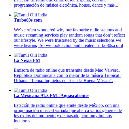
programación de música eletrónica, house, dance y más...
Turbo80s.com
We’ve often wondered why our favourite radio stations and
music streaming services play random songs that don’t reflect
our lifestyle. We were frustrated by the music selections we
were hearing. So we took action and created Turbo80s.com!
La Nexia FM
Emisora de radio online que transmite desde Mao Valverd,
República Dominicana con lo mejor de la música Tropical-
Urbana. "Lema: Inquietos en Tocar la Buena Música".
La Mexicana 91.3 FM - Aguascalientes
Estación de radio online que emite desde México, con una
programación musical variada que abarca varios géneros de
los éxitos del momento y del pasado, con muy buenos
locutores.