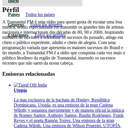
Inicio
Pérfil
Paises
Todos los paises
A Tramandaí FM é uma rádio para quem gosta de escutar uma boa
Géneros
Todos los géneros
música, sendo especializada em transmitir os grandes hits de artistas
nacionais e internacionais das décadas de 80, 90 e 2000. Inspirando
Estaciones
Todos los pérfiles
milhares de ouvintes a relembrar os sucessos do passado, atinge em
cheio o público experiente, adulto e cheio de alegria. Com uma
programação variada que apresenta os maiores sucessos do Brasil e
do mundo, a Tramandaí FM é a rádio que conquista cada vez mais o
público litorâneo da região de Tramandaí, trazendo os sucessos
recentes que não saem da nossa cabeça.
Emisoras relacionadas
Utopía
La mas exclusiva de la bachata de Higüey, República
Dominicana. Utopía, es una emisora de la gran Cadena
Wiloth; y sonamos mayormente y de manera oficial la música
de Romeo Santos, Anthony Santos, Raulin Rodriguez, Frank
Reyes y el poeta Ramón Torres. Una emisora de la gran
Cadena Wiloth. Una emisora de Wilson Poueriet. UTOPÍA,