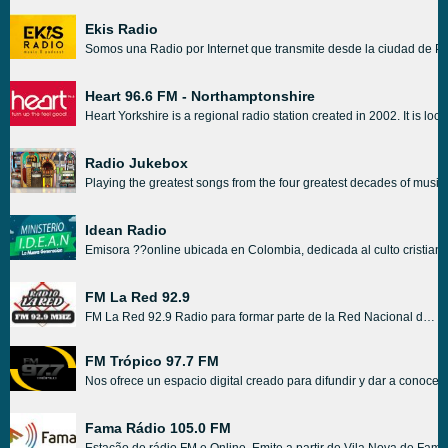
Ekis Radio
Somos una Radio por Internet que transmite desde la ciudad de Pan
Heart 96.6 FM - Northamptonshire
Heart Yorkshire is a regional radio station created in 2002. It is 
Radio Jukebox
Playing the greatest songs from the four greatest decades of music 
Idean Radio
Emisora ??online ubicada en Colombia, dedicada al culto cristiano
FM La Red 92.9
FM La Red 92.9 Radio para formar parte de la Red Nacional de Satélites de AM de Plata contiene programación mixta, de AM de Plata y propia, permitiendo cubrir todos los segmentos de audiencia, presentando contenidos periodísticos nacionales, provinciales y locales, todo Fútbol, humor , espectáculo, sin descuidar el rol social local con programas de producción propios, historias locales, programas médicos, etc.
FM Trópico 97.7 FM
Nos ofrece un espacio digital creado para difundir y dar a conocer
Fama Rádio 105.0 FM