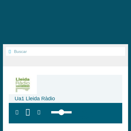
Ua1 Lleida Ràdio
top:300px;
left:100px; width:58px;
height:28px; background:#005f79;'
class='hap-icon hap-icon-heart'>