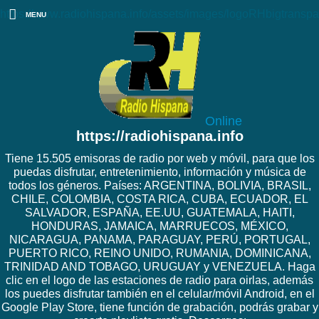
https://www.radiohispana.info/assets/images/logoRHbigtranspa
MENU
Online
https://radiohispana.info
Tiene 15.505 emisoras de radio por web y móvil, para que los
puedas disfrutar, entretenimiento, información y música de
todos los géneros. Países: ARGENTINA, BOLIVIA, BRASIL,
CHILE, COLOMBIA, COSTA RICA, CUBA, ECUADOR, EL
SALVADOR, ESPAÑA, EE.UU, GUATEMALA, HAITI,
HONDURAS, JAMAICA, MARRUECOS, MÉXICO,
NICARAGUA, PANAMA, PARAGUAY, PERÚ, PORTUGAL,
PUERTO RICO, REINO UNIDO, RUMANIA, DOMINICANA,
TRINIDAD AND TOBAGO, URUGUAY y VENEZUELA. Haga
clic en el logo de las estaciones de radio para oirlas, además
los puedes disfrutar también en el celular/móvil Android, en el
Google Play Store, tiene función de grabación, podrás grabar y