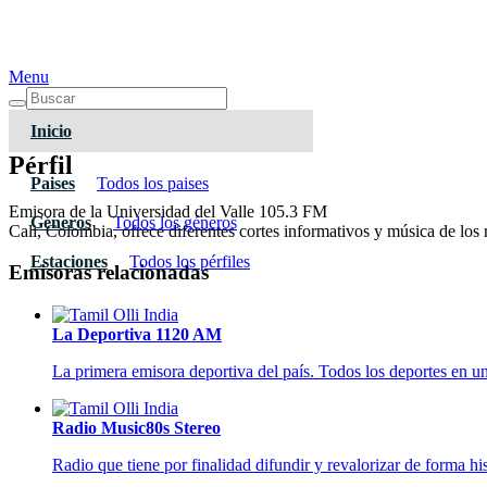
Menu
Inicio
Pérfil
Paises
Todos los paises
Emisora de la Universidad del Valle 105.3 FM
Géneros
Todos los géneros
Cali, Colombia, ofrece diferentes cortes informativos y música de los 
Estaciones
Todos los pérfiles
Emisoras relacionadas
La Deportiva 1120 AM
La primera emisora deportiva del país. Todos los deportes en u
Radio Music80s Stereo
Radio que tiene por finalidad difundir y revalorizar de forma hi