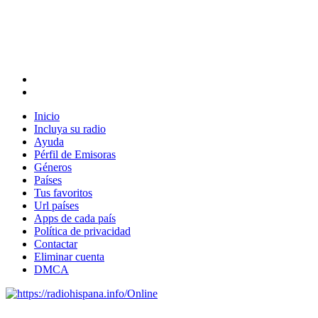
Inicio
Incluya su radio
Ayuda
Pérfil de Emisoras
Géneros
Países
Tus favoritos
Url países
Apps de cada país
Política de privacidad
Contactar
Eliminar cuenta
DMCA
Online
Emisoras de radio por web y móvil.