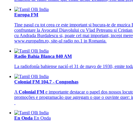
Europa FM
Tine pasul cu tot ceea ce este important si bucura-te de muzica
confruntare la Avocatul Diavolului cu Vlad Petreanu si Cristia
cu Andrada Burdalescu si, poate cel mai important, incepi mereu
www.europafm.ro, site-ul radio no.1 in Romania.
Radio Bahía Blanca 840 AM
La radiofonía bahiense nació el 31 de mayo de 1930, emite tod
Colonial FM 104.7 - Congonhas
A
Colonial FM
e importante destacar o papel dos nossos locu
promoções e programação que agregam o que o ouvinte quer: info
En Onda
En Onda