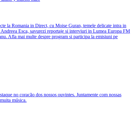
cte la Romania in Direct, cu Moise Guran, temele delicate intra in
u Andreea Esca, savurezi reportaje si interviuri in Lumea Europa FM
nu. Afla mai multe despre program si participa la emisiuni pe
estaque no coração dos nossos ouvintes. Juntamente com nossas
 muita música.