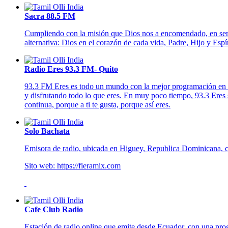
Sacra 88.5 FM
Cumpliendo con la misión que Dios nos a encomendado, en ser u
alternativa: Dios en el corazón de cada vida, Padre, Hijo y Es
Radio Eres 93.3 FM- Quito
93.3 FM Eres es todo un mundo con la mejor programación en m
y disfrutando todo lo que eres. En muy poco tiempo, 93.3 Eres
continua, porque a ti te gusta, porque así eres.
Solo Bachata
Emisora de radio, ubicada en Higuey, Republica Dominicana, co
Sito web: https://fieramix.com
Cafe Club Radio
Estación de radio online que emite desde Ecuador, con una prog