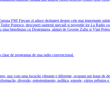
 Europa FM! Fiecare zi aduce dezbateri despre cele mai importante subie
n Tudor Popescu, descoperi oamenii speciali si povestile lor La Radio c
 ziua binedispus cu Desteptarea, alaturi de George Zafiu si Vlad Petrea
a clase de programas de una radio convencional.
tores, que com uma locução vibrante e diferente, ocupam um lugar de d
rmação, diversão, entretenimento, política, esporte, vários prêmios e