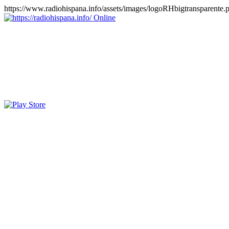
https://www.radiohispana.info/assets/images/logoRHbigtransparente.
Online
https://radiohispana.info
Tiene 15.505 emisoras de radio por web y móvil, para que los pu
COSTA RICA, CUBA, ECUADOR, EL SALVADOR, ESPAÑA,
PERÚ, PORTUGAL, PUERTO RICO, REINO UNIDO, RUMANIA, DO
oirlas, además los puedes disfrutar también en el celular/móvil Android