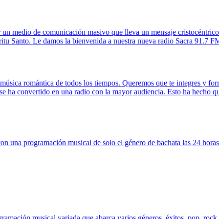
n medio de comunicación masivo que lleva un mensaje cristocéntrico d
píritu Santo. Le damos la bienvenida a nuestra nueva radio Sacra 91.7 
úsica romántica de todos los tiempos. Queremos que te integres y form
 se ha convertido en una radio con la mayor audiencia. Esto ha hecho 
n una programación musical de solo el género de bachata las 24 horas 
ramación musical variada que abarca varios géneros, éxitos, pop, rock