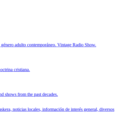
 de género adulto contemporáneo. Vintage Radio Show.
ctrina cristiana.
and shows from the past decades.
kera, noticias locales, información de interés general, diversos