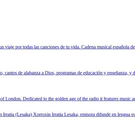
un viaje por todas las canciones de tu vida. Cadena musical española
o, cantos de alabanza a Dios, programas de educación y enseñanza, y do
f London. Dedicated to the golden age of the radio it features music 
 Irratia (Lesaka) Xorroxin Irratia Lesaka, emisora difunde en lengua eus