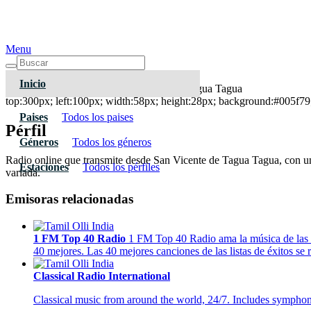
Menu
Inicio
Universal FM 98.7 FM - San Vicente de Tagua Tagua
top:300px; left:100px; width:58px; height:28px; background:#005f79;
Paises
Todos los paises
Pérfil
Géneros
Todos los géneros
Radio online que transmite desde San Vicente de Tagua Tagua, con una
Estaciones
Todos los pérfiles
variada.
Emisoras relacionadas
1 FM Top 40 Radio
1 FM Top 40 Radio ama la música de las lis
40 mejores. Las 40 mejores canciones de las listas de éxitos se
Classical Radio International
Classical music from around the world, 24/7. Includes sympho