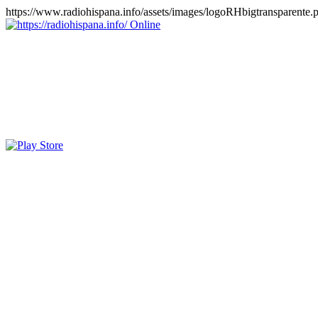
https://www.radiohispana.info/assets/images/logoRHbigtransparente.
Online
https://radiohispana.info
Tiene 15.505 emisoras de radio por web y móvil, para que los pu
COSTA RICA, CUBA, ECUADOR, EL SALVADOR, ESPAÑA,
PERÚ, PORTUGAL, PUERTO RICO, REINO UNIDO, RUMANIA, DO
oirlas, además los puedes disfrutar también en el celular/móvil Android