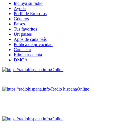
Incluya su radio
Ayuda
Pérfil de Emisoras
Géneros
Países
Tus favoritos
Url países
Apps de cada país
Política de privacidad
Contactar
Eliminar cuenta
DMCA
Online
Emisoras de radio por web y móvil.
Radio hispana
Online
Todas las principales estaciones de radio del mundo hispano
SALVADOR, ESPAÑA, GUATEMALA, HAITI, HONDURAS, J
DOMINICANA, TRINIDAD AND TOBAGO, URUGUAY y VENEZUELA). Haga 
Online