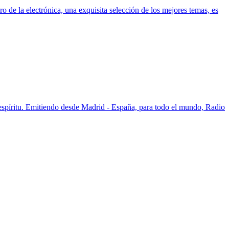
o de la electrónica, una exquisita selección de los mejores temas, es
l espíritu. Emitiendo desde Madrid - España, para todo el mundo, Radio