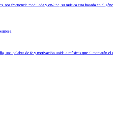
es, por frecuencia modulada y on-line, su música esta basada en el géner
hermosa.
 día, una palabra de fe y motivación unida a músicas que alimentarán e