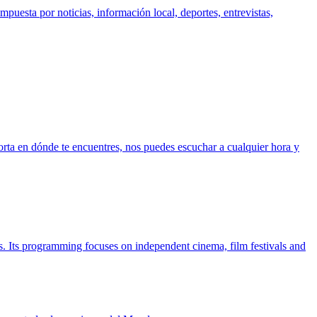
uesta por noticias, información local, deportes, entrevistas,
orta en dónde te encuentres, nos puedes escuchar a cualquier hora y
s. Its programming focuses on independent cinema, film festivals and