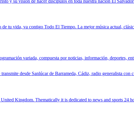
isto y su visión de hacer discípulos en toda nuestra nación El Salvado
o de tu vida, va contigo Todo El Tiempo. La mejor música actual, clásico
gramación variada, compuesta por noticias, información, deportes, entr
transmite desde Sanlúcar de Barrameda, Cádiz, radio generalista con co
 United Kingdom. Thematically it is dedicated to news and sports 24 hou