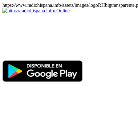
https://www.radiohispana.info/assets/images/logoRHbigtransparente.
Online
https://radiohispana.info
Tiene 15.505 emisoras de radio por web y móvil, para que los pu
COSTA RICA, CUBA, ECUADOR, EL SALVADOR, ESPAÑA,
PERÚ, PORTUGAL, PUERTO RICO, REINO UNIDO, RUMANIA, DO
oirlas, además los puedes disfrutar también en el celular/móvil Android