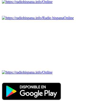
Online
Emisoras de radio por web y móvil.
Radio hispana
Online
Todas las principales estaciones de radio del mundo hispano,
portugués-brasileiro y anglosajon (ARGENTINA, BOLIVIA,
BRASIL, CHILE, COLOMBIA, COSTA RICA, CUBA,
ECUADOR, EL SALVADOR, ESPAÑA, GUATEMALA,
HAITI, HONDURAS, JAMAICA, MÉXICO, NICARAGUA,
PANAMA, PARAGUAY, PERÚ, PORTUGAL, PUERTO RICO,
REINO UNIDO, DOMINICANA, TRINIDAD AND TOBAGO,
URUGUAY y VENEZUELA). Haga clic en el logo de las
estaciones de radio para oirlas. (Estamos trabajando incorporando
más estaciones diariamente).
Online
Nuevo: Emisoras de radio por web y móvil. Descargas: