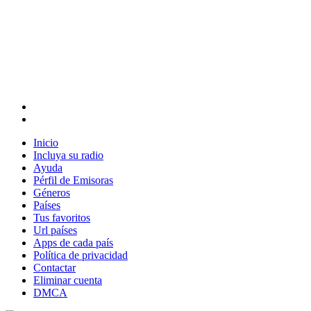
Inicio
Incluya su radio
Ayuda
Pérfil de Emisoras
Géneros
Países
Tus favoritos
Url países
Apps de cada país
Política de privacidad
Contactar
Eliminar cuenta
DMCA