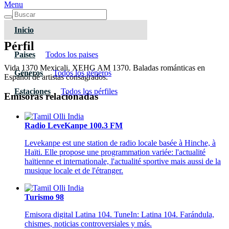
Menu
Inicio
Pérfil
Paises
Todos los paises
Vida 1370 Mexicali, XEHG AM 1370. Baladas románticas en
Géneros
Todos los géneros
Español de artistas consagrados.
Estaciones
Todos los pérfiles
Emisoras relacionadas
Radio LeveKanpe 100.3 FM
Levekanpe est une station de radio locale basée à Hinche, à
Haïti. Elle propose une programmation variée: l'actualité
haïtienne et internationale, l'actualité sportive mais aussi de la
musique locale et de l'étranger.
Turismo 98
Emisora digital Latina 104. TuneIn: Latina 104. Farándula,
chismes, noticias controversiales y más.