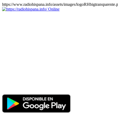
https://www.radiohispana.info/assets/images/logoRHbigtransparente.
Online
https://radiohispana.info
Tiene 15.505 emisoras de radio por web y móvil, para que los
puedas disfrutar, entretenimiento, información y música de todos los
géneros. Países: ARGENTINA, BOLIVIA, BRASIL, CHILE,
COLOMBIA, COSTA RICA, CUBA, ECUADOR, EL
SALVADOR, ESPAÑA, EE.UU, GUATEMALA, HAITI,
HONDURAS, JAMAICA, MARRUECOS, MÉXICO,
NICARAGUA, PANAMA, PARAGUAY, PERÚ, PORTUGAL,
PUERTO RICO, REINO UNIDO, RUMANIA, DOMINICANA,
TRINIDAD AND TOBAGO, URUGUAY y VENEZUELA.
Haga clic en el logo de las estaciones de radio para oirlas, además
los puedes disfrutar también en el celular/móvil Android, en el
Google Play Store, tiene función de grabación, podrás grabar y
crearte playlists gratis. Descargas: