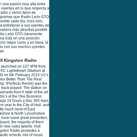
 una pasión muy alta entre
 oyentes en lo que respecta a
radio y varios tipos de
ogramas que Radio León GTO
nsmite cada día, hora solo
a entretener a sus oyentes de
manera más atractiva posible
dio León GTO claramente
ra está en una posición
ho mejor como y en línea. la
io con sus muchos oyentes
an.
ll Kingston Radio
 launched on 107.4FM from
 KC Lightstream Stadium at
0 on 6th February 2015 U2’s
ven Better Than The Real
ng’ (Perfecto Remix) was the
st track played. The station on
adcasts from it state of the art
dio’s at the One Business
lage 24 hours a day, 365 days
the year to the City of Hull, and
tty much most of East
kshire & North Lincolnshire.
have some great presenters
board, the majority of them
sh new radio talents. Hull
gston Radio promotes a
tastic eclectic mix of music