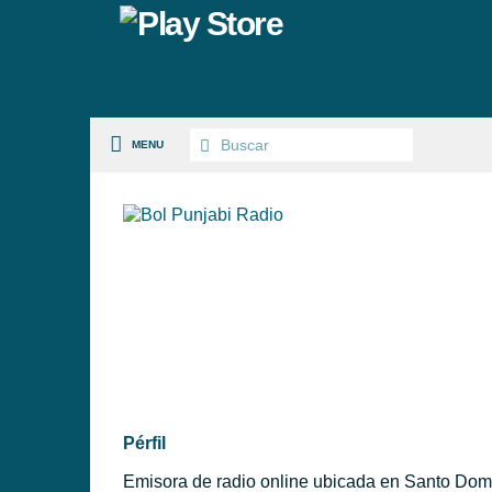
MENU
S PAISES
 GÉNEROS
PÉRFILES
Pérfil
Emisora de radio online ubicada en Santo Domi