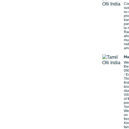
Con
sus
su 
pr
tra
par
la 
Ra
aho
muc
rad
am
Hu
We
the
090
-‘E
Thi
fir
bro
stu
Vil
of 
pre
Yor
We 
on 
fre
Kin
fan