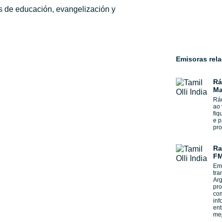
s de educación, evangelización y
Emisoras rel
Rá
Ma
Rá
ao 
fiq
e p
pr
Ra
FM
Emi
tra
Arg
pro
com
inf
ent
mej