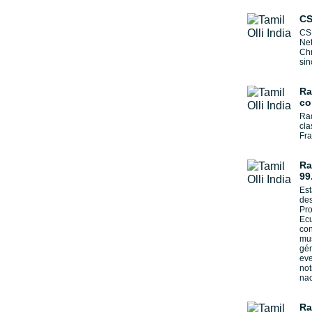
CS
CSN
Net
Chr
sin
Ra
co
Rad
cla
Fra
Ra
99
Est
des
Pro
Ecu
con
mus
gén
eve
not
nac
Ra