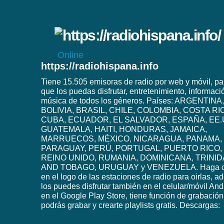
Online
https://radiohispana.info
Tiene 15.505 emisoras de radio por web y móvil, pa
que los puedas disfrutar, entretenimiento, informaci
música de todos los géneros. Países: ARGENTINA,
BOLIVIA, BRASIL, CHILE, COLOMBIA, COSTA RI
CUBA, ECUADOR, EL SALVADOR, ESPAÑA, EE.
GUATEMALA, HAITI, HONDURAS, JAMAICA,
MARRUECOS, MÉXICO, NICARAGUA, PANAMA,
PARAGUAY, PERÚ, PORTUGAL, PUERTO RICO,
REINO UNIDO, RUMANIA, DOMINICANA, TRINI
AND TOBAGO, URUGUAY y VENEZUELA. Haga c
en el logo de las estaciones de radio para oirlas, 
los puedes disfrutar también en el celular/móvil And
en el Google Play Store, tiene función de grabación
podrás grabar y crearte playlists gratis. Descargas: