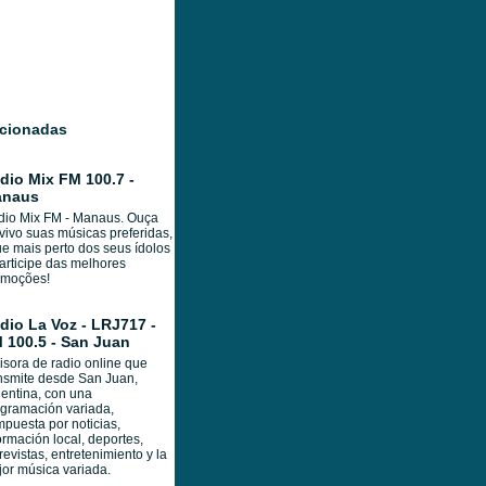
acionadas
dio Mix FM 100.7 -
naus
dio Mix FM - Manaus. Ouça
vivo suas músicas preferidas,
ue mais perto dos seus ídolos
articipe das melhores
omoções!
dio La Voz - LRJ717 -
 100.5 - San Juan
sora de radio online que
nsmite desde San Juan,
entina, con una
gramación variada,
puesta por noticias,
ormación local, deportes,
revistas, entretenimiento y la
or música variada.