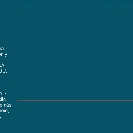
https://www.radiohispana.info/assets/images/logoRHbigt
ra
ón y
CA,
UU,
DAD
lic
además
roid,
,