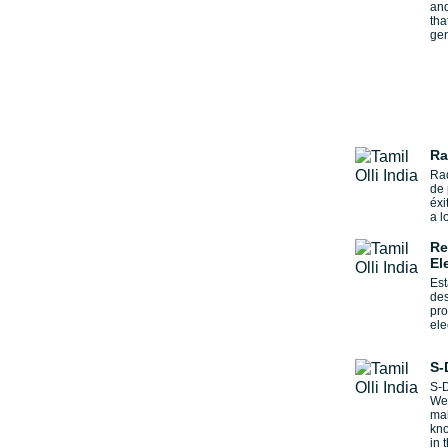
and
tha
gen
Ra
Rad
de
éxi
a l
Re
El
Est
des
pr
ele
S-
S-D
We 
mak
kno
in 