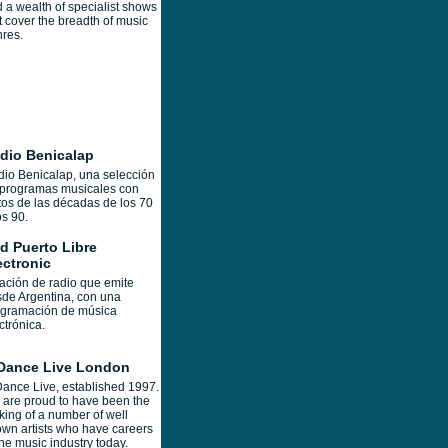
 a wealth of specialist shows
t cover the breadth of music
res.
dio Benicalap
io Benicalap, una selección
 programas musicales con
tos de las décadas de los 70
os 90.
d Puerto Libre
ectronic
ación de radio que emite
de Argentina, con una
ogramación de música
ctrónica.
Dance Live London
ance Live, established 1997.
are proud to have been the
ing of a number of well
wn artists who have careers
the music industry today.