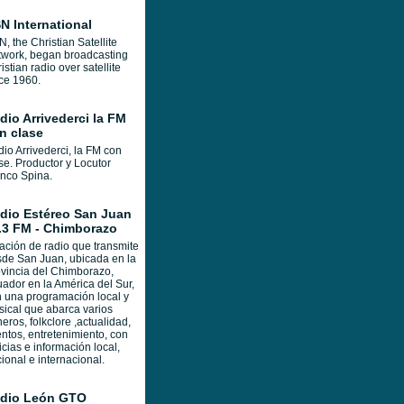
N International
, the Christian Satellite
work, began broadcasting
istian radio over satellite
ce 1960.
dio Arrivederci la FM
n clase
io Arrivederci, la FM con
se. Productor y Locutor
nco Spina.
dio Estéreo San Juan
.3 FM - Chimborazo
ación de radio que transmite
de San Juan, ubicada en la
vincia del Chimborazo,
ador en la América del Sur,
 una programación local y
ical que abarca varios
eros, folkclore ,actualidad,
ntos, entretenimiento, con
icias e información local,
ional e internacional.
dio León GTO