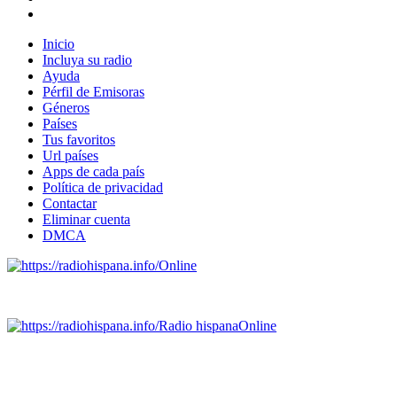
Inicio
Incluya su radio
Ayuda
Pérfil de Emisoras
Géneros
Países
Tus favoritos
Url países
Apps de cada país
Política de privacidad
Contactar
Eliminar cuenta
DMCA
Online
Emisoras de radio por web y móvil.
Radio hispana
Online
Todas las principales estaciones de radio del mundo hispano,
portugués-brasileiro y anglosajon (ARGENTINA, BOLIVIA,
BRASIL, CHILE, COLOMBIA, COSTA RICA, CUBA,