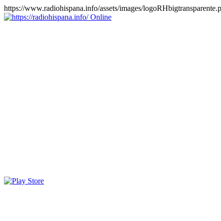
https://www.radiohispana.info/assets/images/logoRHbigtransparente.
Online
https://radiohispana.info
Tiene 15.505 emisoras de radio por web y móvil, para que los
puedas disfrutar, entretenimiento, información y música de todos los
géneros. Países: ARGENTINA, BOLIVIA, BRASIL, CHILE,
COLOMBIA, COSTA RICA, CUBA, ECUADOR, EL
SALVADOR, ESPAÑA, EE.UU, GUATEMALA, HAITI,
HONDURAS, JAMAICA, MARRUECOS, MÉXICO,
NICARAGUA, PANAMA, PARAGUAY, PERÚ, PORTUGAL,
PUERTO RICO, REINO UNIDO, RUMANIA, DOMINICANA,
TRINIDAD AND TOBAGO, URUGUAY y VENEZUELA.
Haga clic en el logo de las estaciones de radio para oirlas, además
los puedes disfrutar también en el celular/móvil Android, en el
Google Play Store, tiene función de grabación, podrás grabar y
crearte playlists gratis. Descargas: