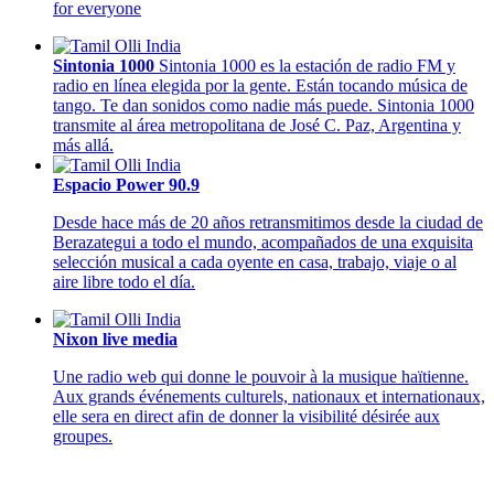
for everyone
Sintonia 1000
Sintonia 1000 es la estación de radio FM y
radio en línea elegida por la gente. Están tocando música de
tango. Te dan sonidos como nadie más puede. Sintonia 1000
transmite al área metropolitana de José C. Paz, Argentina y
más allá.
Espacio Power 90.9
Desde hace más de 20 años retransmitimos desde la ciudad de
Berazategui a todo el mundo, acompañados de una exquisita
selección musical a cada oyente en casa, trabajo, viaje o al
aire libre todo el día.
Nixon live media
Une radio web qui donne le pouvoir à la musique haïtienne.
Aux grands événements culturels, nationaux et internationaux,
elle sera en direct afin de donner la visibilité désirée aux
groupes.