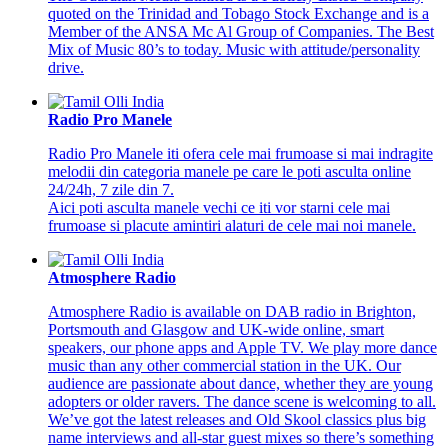
quoted on the Trinidad and Tobago Stock Exchange and is a
Member of the ANSA Mc Al Group of Companies. The Best
Mix of Music 80’s to today. Music with attitude/personality
drive.
Radio Pro Manele
Radio Pro Manele iti ofera cele mai frumoase si mai indragite
melodii din categoria manele pe care le poti asculta online
24/24h, 7 zile din 7.
Aici poti asculta manele vechi ce iti vor starni cele mai
frumoase si placute amintiri alaturi de cele mai noi manele.
Atmosphere Radio
Atmosphere Radio is available on DAB radio in Brighton,
Portsmouth and Glasgow and UK-wide online, smart
speakers, our phone apps and Apple TV. We play more dance
music than any other commercial station in the UK. Our
audience are passionate about dance, whether they are young
adopters or older ravers. The dance scene is welcoming to all.
We’ve got the latest releases and Old Skool classics plus big
name interviews and all-star guest mixes so there’s something