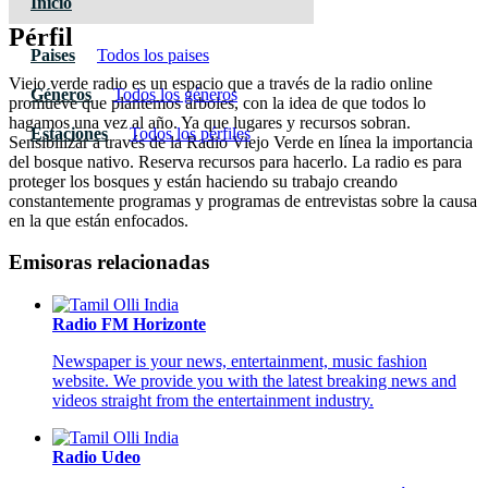
Inicio
Pérfil
Paises
Todos los paises
Viejo verde radio es un espacio que a través de la radio online
Géneros
Todos los géneros
promueve que plantemos árboles, con la idea de que todos lo
hagamos una vez al año. Ya que lugares y recursos sobran.
Estaciones
Todos los pérfiles
Sensibilizar a través de la Radio Viejo Verde en línea la importancia
del bosque nativo. Reserva recursos para hacerlo. La radio es para
proteger los bosques y están haciendo su trabajo creando
constantemente programas y programas de entrevistas sobre la causa
en la que están enfocados.
Emisoras relacionadas
Radio FM Horizonte
Newspaper is your news, entertainment, music fashion
website. We provide you with the latest breaking news and
videos straight from the entertainment industry.
Radio Udeo