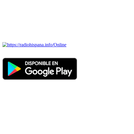
ECUADOR, EL SALVADOR, ESPAÑA, GUATEMALA,
HAITI, HONDURAS, JAMAICA, MÉXICO, NICARAGUA,
PANAMA, PARAGUAY, PERÚ, PORTUGAL, PUERTO RICO,
REINO UNIDO, DOMINICANA, TRINIDAD AND TOBAGO,
URUGUAY y VENEZUELA). Haga clic en el logo de las
estaciones de radio para oirlas. (Estamos trabajando incorporando
más estaciones diariamente).
Online
Nuevo: Emisoras de radio por web y móvil. Descargas: