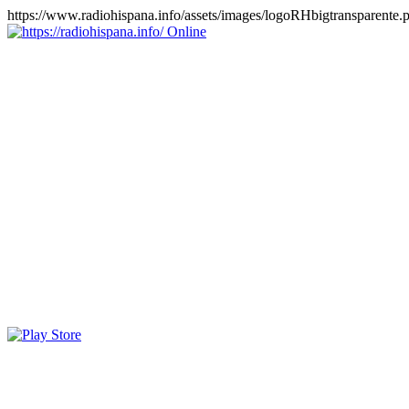
https://www.radiohispana.info/assets/images/logoRHbigtransparente.
Online
https://radiohispana.info
Tiene 15.505 emisoras de radio por web y móvil, para que los
puedas disfrutar, entretenimiento, información y música de todos los
géneros. Países: ARGENTINA, BOLIVIA, BRASIL, CHILE,
COLOMBIA, COSTA RICA, CUBA, ECUADOR, EL
SALVADOR, ESPAÑA, EE.UU, GUATEMALA, HAITI,
HONDURAS, JAMAICA, MARRUECOS, MÉXICO,
NICARAGUA, PANAMA, PARAGUAY, PERÚ, PORTUGAL,
PUERTO RICO, REINO UNIDO, RUMANIA, DOMINICANA,
TRINIDAD AND TOBAGO, URUGUAY y VENEZUELA.
Haga clic en el logo de las estaciones de radio para oirlas, además
los puedes disfrutar también en el celular/móvil Android, en el
Google Play Store, tiene función de grabación, podrás grabar y
crearte playlists gratis. Descargas: