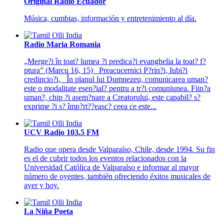
Original Radio Ecuador
Música, cumbias, información y entretenimiento al día.
Radio Maria Romania
„Merge?i în toat? lumea ?i predica?i evanghelia la toat? f?
ptura” (Marcu 16, 15) Preacucernici P?rin?i, Iubi?i
credincio?i, În planul lui Dumnezeu, comunicarea uman?
este o modalitate esen?ial? pentru a tr?i comuniunea. Fiin?a
uman?, chip ?i asem?nare a Creatorului, este capabil? s?
exprime ?i s? împ?rt??easc? ceea ce este...
UCV Radio 103.5 FM
Radio que opera desde Valparaíso, Chile, desde 1994. Su fin
es el de cubrir todos los eventos relacionados con la
Universidad Católica de Valparaíso e informar al mayor
número de oyentes, también ofreciendo éxitos musicales de
ayer y hoy.
La Niña Poeta