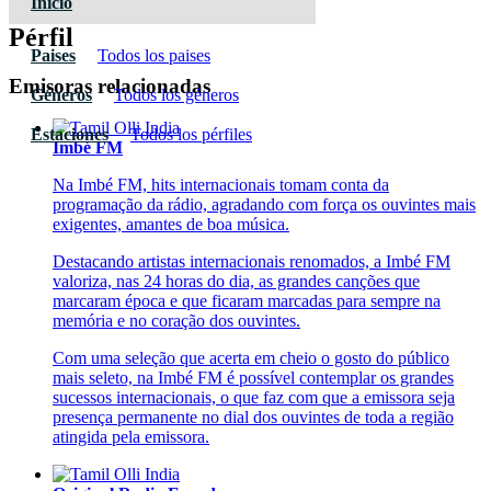
Inicio
Pérfil
Paises
Todos los paises
Emisoras relacionadas
Géneros
Todos los géneros
Estaciones
Todos los pérfiles
Imbé FM
Na Imbé FM, hits internacionais tomam conta da
programação da rádio, agradando com força os ouvintes mais
exigentes, amantes de boa música.
Destacando artistas internacionais renomados, a Imbé FM
valoriza, nas 24 horas do dia, as grandes canções que
marcaram época e que ficaram marcadas para sempre na
memória e no coração dos ouvintes.
Com uma seleção que acerta em cheio o gosto do público
mais seleto, na Imbé FM é possível contemplar os grandes
sucessos internacionais, o que faz com que a emissora seja
presença permanente no dial dos ouvintes de toda a região
atingida pela emissora.