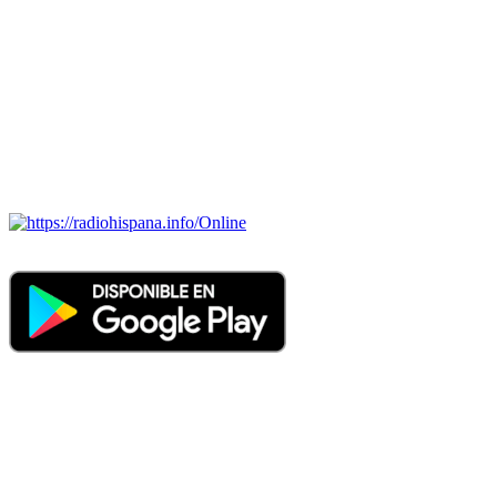
Todas las principales estaciones de radio del mundo hispano,
portugués-brasileiro y anglosajon (ARGENTINA, BOLIVIA,
BRASIL, CHILE, COLOMBIA, COSTA RICA, CUBA,
ECUADOR, EL SALVADOR, ESPAÑA, GUATEMALA,
HAITI, HONDURAS, JAMAICA, MÉXICO, NICARAGUA,
PANAMA, PARAGUAY, PERÚ, PORTUGAL, PUERTO RICO,
REINO UNIDO, DOMINICANA, TRINIDAD AND TOBAGO,
URUGUAY y VENEZUELA). Haga clic en el logo de las
estaciones de radio para oirlas. (Estamos trabajando incorporando
más estaciones diariamente).
Online
Nuevo: Emisoras de radio por web y móvil. Descargas: