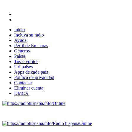
Inicio
Incluya su radio
Ayuda
Pérfil de Emisoras
Géneros
Países
Tus favoritos
Url países
Apps de cada país
Política de privacidad
Contactar
Eliminar cuenta
DMCA
Online
Emisoras de radio por web y móvil.
Radio hispana
Online