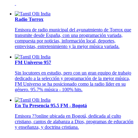
Radio Torrox
Emisora de radio municipal del ayunatmiento de Torrox que
transmite desde España, con una programación variada,
compuesta por noticias, información local, deportes,
entrevistas, entretenimiento y la mejor música variada.
FM Universo 957
Sin locutores en estudio, pero con un gran equipo de trabajo
dedicado a la selección y programación de la mejor música,
FM Universo se ha posicionado como la radio líder en su
género. 95.7% música - 100% hits.
En Tu Presencia 95.5 FM - Bogotá
Emisora ??online ubicada en Bogotá, dedicada al culto
cristiano, cantos de alabanza a Dios, programas de educación
y enseñanza, y doctrina cristiana.