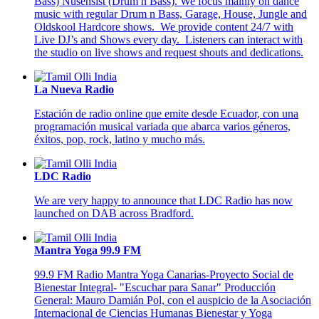
Bass) Nusensist (Drum n Bass). We focus mainly on dance
music with regular Drum n Bass, Garage, House, Jungle and
Oldskool Hardcore shows. We provide content 24/7 with
Live DJ’s and Shows every day. Listeners can interact with
the studio on live shows and request shouts and dedications.
La Nueva Radio
Estación de radio online que emite desde Ecuador, con una
programación musical variada que abarca varios géneros,
éxitos, pop, rock, latino y mucho más.
LDC Radio
We are very happy to announce that LDC Radio has now
launched on DAB across Bradford.
Mantra Yoga 99.9 FM
99.9 FM Radio Mantra Yoga Canarias-Proyecto Social de
Bienestar Integral- "Escuchar para Sanar" Producción
General: Mauro Damián Pol, con el auspicio de la Asociación
Internacional de Ciencias Humanas Bienestar y Yoga