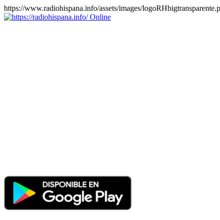
https://www.radiohispana.info/assets/images/logoRHbigtransparente.
Online
https://radiohispana.info
Tiene 15.505 emisoras de radio por web y móvil, para que los
puedas disfrutar, entretenimiento, información y música de todos los
géneros. Países: ARGENTINA, BOLIVIA, BRASIL, CHILE,
COLOMBIA, COSTA RICA, CUBA, ECUADOR, EL
SALVADOR, ESPAÑA, EE.UU, GUATEMALA, HAITI,
HONDURAS, JAMAICA, MARRUECOS, MÉXICO,
NICARAGUA, PANAMA, PARAGUAY, PERÚ, PORTUGAL,
PUERTO RICO, REINO UNIDO, RUMANIA, DOMINICANA,
TRINIDAD AND TOBAGO, URUGUAY y VENEZUELA.
Haga clic en el logo de las estaciones de radio para oirlas, además
los puedes disfrutar también en el celular/móvil Android, en el
Google Play Store, tiene función de grabación, podrás grabar y
crearte playlists gratis. Descargas: