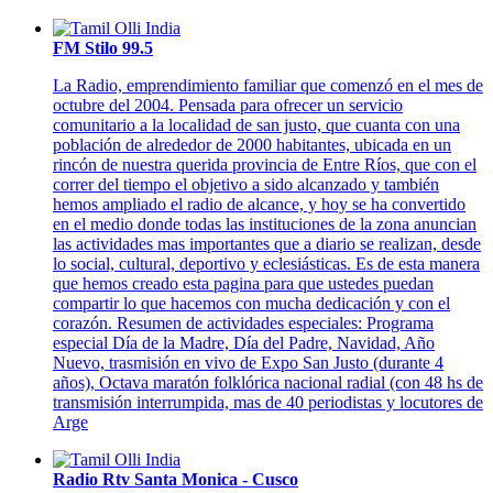
FM Stilo 99.5
La Radio, emprendimiento familiar que comenzó en el mes de
octubre del 2004. Pensada para ofrecer un servicio
comunitario a la localidad de san justo, que cuanta con una
población de alrededor de 2000 habitantes, ubicada en un
rincón de nuestra querida provincia de Entre Ríos, que con el
correr del tiempo el objetivo a sido alcanzado y también
hemos ampliado el radio de alcance, y hoy se ha convertido
en el medio donde todas las instituciones de la zona anuncian
las actividades mas importantes que a diario se realizan, desde
lo social, cultural, deportivo y eclesiásticas. Es de esta manera
que hemos creado esta pagina para que ustedes puedan
compartir lo que hacemos con mucha dedicación y con el
corazón. Resumen de actividades especiales: Programa
especial Día de la Madre, Día del Padre, Navidad, Año
Nuevo, trasmisión en vivo de Expo San Justo (durante 4
años), Octava maratón folklórica nacional radial (con 48 hs de
transmisión interrumpida, mas de 40 periodistas y locutores de
Arge
Radio Rtv Santa Monica - Cusco