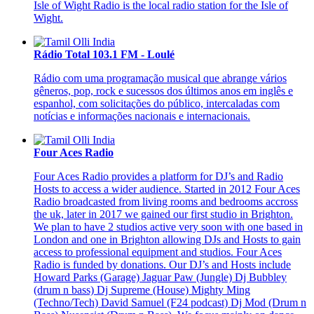
Isle of Wight Radio is the local radio station for the Isle of
Wight.
Rádio Total 103.1 FM - Loulé
Rádio com uma programação musical que abrange vários
gêneros, pop, rock e sucessos dos últimos anos em inglês e
espanhol, com solicitações do público, intercaladas com
notícias e informações nacionais e internacionais.
Four Aces Radio
Four Aces Radio provides a platform for DJ’s and Radio
Hosts to access a wider audience. Started in 2012 Four Aces
Radio broadcasted from living rooms and bedrooms accross
the uk, later in 2017 we gained our first studio in Brighton.
We plan to have 2 studios active very soon with one based in
London and one in Brighton allowing DJs and Hosts to gain
access to professional equipment and studios. Four Aces
Radio is funded by donations. Our DJ’s and Hosts include
Howard Parks (Garage) Jaguar Paw (Jungle) Dj Bubbley
(drum n bass) Dj Supreme (House) Mighty Ming
(Techno/Tech) David Samuel (F24 podcast) Dj Mod (Drum n