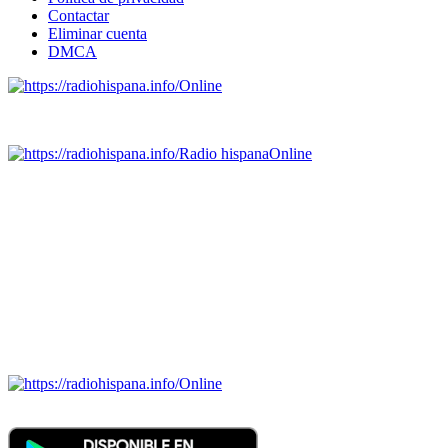
Contactar
Eliminar cuenta
DMCA
Online
Emisoras de radio por web y móvil.
Radio hispana
Online
Todas las principales estaciones de radio del mundo hispano,
portugués-brasileiro y anglosajon (ARGENTINA, BOLIVIA,
BRASIL, CHILE, COLOMBIA, COSTA RICA, CUBA,
ECUADOR, EL SALVADOR, ESPAÑA, GUATEMALA,
HAITI, HONDURAS, JAMAICA, MÉXICO, NICARAGUA,
PANAMA, PARAGUAY, PERÚ, PORTUGAL, PUERTO RICO,
REINO UNIDO, DOMINICANA, TRINIDAD AND TOBAGO,
URUGUAY y VENEZUELA). Haga clic en el logo de las
estaciones de radio para oirlas. (Estamos trabajando incorporando
más estaciones diariamente).
Online
Nuevo: Emisoras de radio por web y móvil. Descargas: