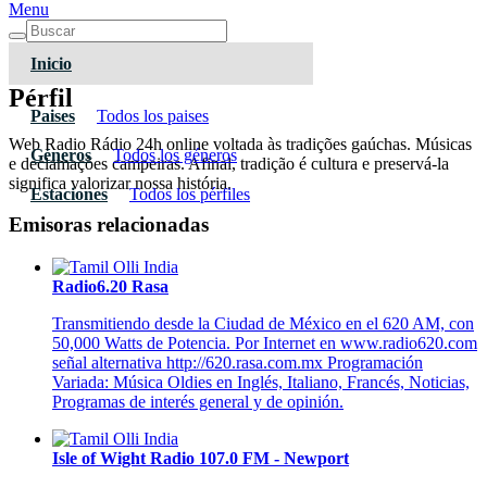
Menu
Inicio
Pérfil
Paises
Todos los paises
Web Radio Rádio 24h online voltada às tradições gaúchas. Músicas
Géneros
Todos los géneros
e declamações campeiras. Afinal, tradição é cultura e preservá-la
significa valorizar nossa história.
Estaciones
Todos los pérfiles
Emisoras relacionadas
Radio6.20 Rasa
Transmitiendo desde la Ciudad de México en el 620 AM, con
50,000 Watts de Potencia. Por Internet en www.radio620.com
señal alternativa http://620.rasa.com.mx Programación
Variada: Música Oldies en Inglés, Italiano, Francés, Noticias,
Programas de interés general y de opinión.
Isle of Wight Radio 107.0 FM - Newport