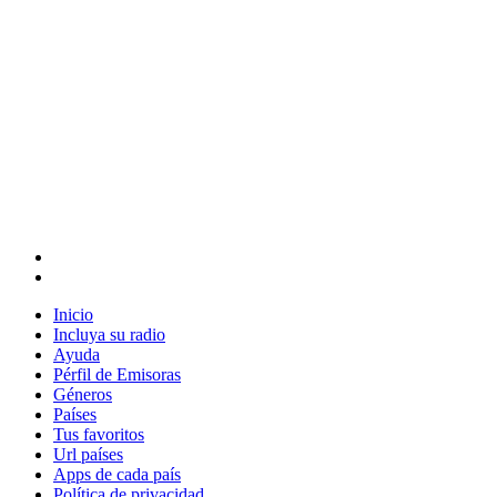
Inicio
Incluya su radio
Ayuda
Pérfil de Emisoras
Géneros
Países
Tus favoritos
Url países
Apps de cada país
Política de privacidad