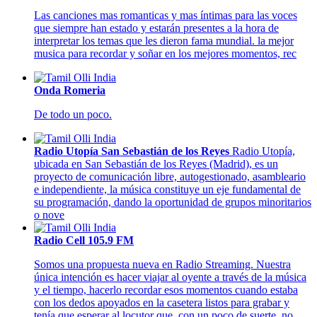
Las canciones mas romanticas y mas íntimas para las voces
que siempre han estado y estarán presentes a la hora de
interpretar los temas que les dieron fama mundial. la mejor
musica para recordar y soñar en los mejores momentos, rec
Onda Romeria
De todo un poco.
Radio Utopía San Sebastián de los Reyes
Radio Utopía,
ubicada en San Sebastián de los Reyes (Madrid), es un
proyecto de comunicación libre, autogestionado, asambleario
e independiente, la música constituye un eje fundamental de
su programación, dando la oportunidad de grupos minoritarios
o nove
Radio Cell 105.9 FM
Somos una propuesta nueva en Radio Streaming. Nuestra
única intención es hacer viajar al oyente a través de la música
y el tiempo, hacerlo recordar esos momentos cuando estaba
con los dedos apoyados en la casetera listos para grabar y
tenía que esperar al locutor que, con un poco de suerte, no