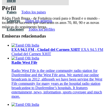
Inicio
Pérfil
Paises
Todos los paises
Rádio Flash Brega - de Fortaleza ceará para o Brasil e o mundo -
Géneros
Todos los géneros
tocando os sucessos que marcaram os anos 70, 80, 90 e as novas
músicas do seguimento brega.
Estaciones
Todos los pérfiles
Emisoras relacionadas
EXA 94.5 FM - Ciudad del Carmen XHIT
EXA 94.5 FM
Ciudad del Carmen XHIT
Radio West Fife
Radio West Fife is the online community radio station for
Dunfermline and the West Fife area. We started our online
broadcasts in 2012, although we have been serving the West
Fife community for many years as the hospital radio station
broadcasting to Dunfermline’s hospitals. It features
entertainment, news, information, sports coverage and much
more.