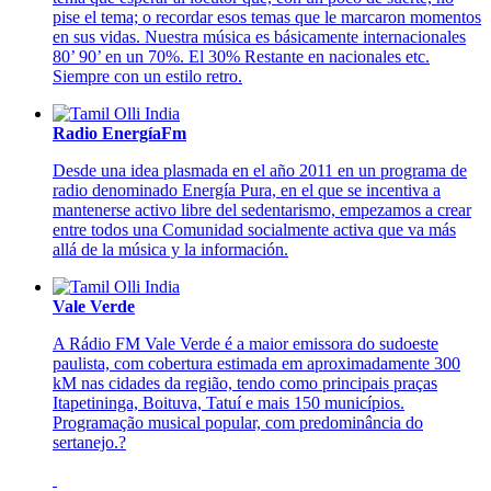
pise el tema; o recordar esos temas que le marcaron momentos
en sus vidas. Nuestra música es básicamente internacionales
80’ 90’ en un 70%. El 30% Restante en nacionales etc.
Siempre con un estilo retro.
Radio EnergíaFm
Desde una idea plasmada en el año 2011 en un programa de
radio denominado Energía Pura, en el que se incentiva a
mantenerse activo libre del sedentarismo, empezamos a crear
entre todos una Comunidad socialmente activa que va más
allá de la música y la información.
Vale Verde
A Rádio FM Vale Verde é a maior emissora do sudoeste
paulista, com cobertura estimada em aproximadamente 300
kM nas cidades da região, tendo como principais praças
Itapetininga, Boituva, Tatuí e mais 150 municípios.
Programação musical popular, com predominância do
sertanejo.?