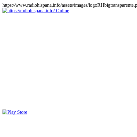
https://www.radiohispana.info/assets/images/logoRHbigtransparente.
Online
https://radiohispana.info
Tiene 15.505 emisoras de radio por web y móvil, para que los
puedas disfrutar, entretenimiento, información y música de todos los
géneros. Países: ARGENTINA, BOLIVIA, BRASIL, CHILE,
COLOMBIA, COSTA RICA, CUBA, ECUADOR, EL
SALVADOR, ESPAÑA, EE.UU, GUATEMALA, HAITI,
HONDURAS, JAMAICA, MARRUECOS, MÉXICO,
NICARAGUA, PANAMA, PARAGUAY, PERÚ, PORTUGAL,
PUERTO RICO, REINO UNIDO, RUMANIA, DOMINICANA,
TRINIDAD AND TOBAGO, URUGUAY y VENEZUELA.
Haga clic en el logo de las estaciones de radio para oirlas, además
los puedes disfrutar también en el celular/móvil Android, en el
Google Play Store, tiene función de grabación, podrás grabar y
crearte playlists gratis. Descargas: