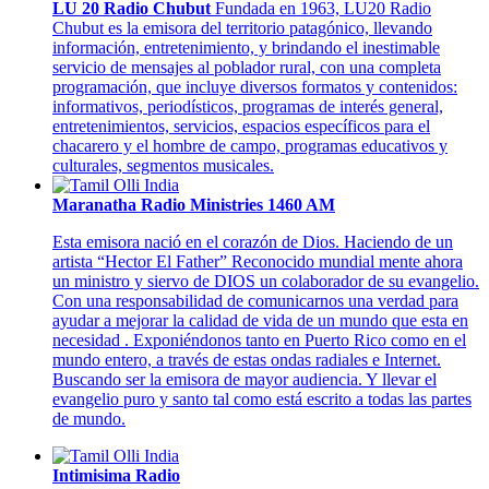
LU 20 Radio Chubut
Fundada en 1963, LU20 Radio
Chubut es la emisora del territorio patagónico, llevando
información, entretenimiento, y brindando el inestimable
servicio de mensajes al poblador rural, con una completa
programación, que incluye diversos formatos y contenidos:
informativos, periodísticos, programas de interés general,
entretenimientos, servicios, espacios específicos para el
chacarero y el hombre de campo, programas educativos y
culturales, segmentos musicales.
Maranatha Radio Ministries 1460 AM
Esta emisora nació en el corazón de Dios. Haciendo de un
artista “Hector El Father” Reconocido mundial mente ahora
un ministro y siervo de DIOS un colaborador de su evangelio.
Con una responsabilidad de comunicarnos una verdad para
ayudar a mejorar la calidad de vida de un mundo que esta en
necesidad . Exponiéndonos tanto en Puerto Rico como en el
mundo entero, a través de estas ondas radiales e Internet.
Buscando ser la emisora de mayor audiencia. Y llevar el
evangelio puro y santo tal como está escrito a todas las partes
de mundo.
Intimisima Radio