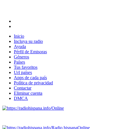
Inicio
Incluya su radio
Ayuda
Pérfil de Emisoras
Géneros
Países
Tus favoritos
Url países
Apps de cada país
Política de privacidad
Contactar
Eliminar cuenta
DMCA
Online
Emisoras de radio por web y móvil.
Radio hispana
Online