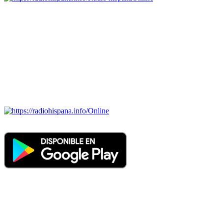
Todas las principales estaciones de radio del mundo hispano,
portugués-brasileiro y anglosajon (ARGENTINA, BOLIVIA,
BRASIL, CHILE, COLOMBIA, COSTA RICA, CUBA,
ECUADOR, EL SALVADOR, ESPAÑA, GUATEMALA,
HAITI, HONDURAS, JAMAICA, MÉXICO, NICARAGUA,
PANAMA, PARAGUAY, PERÚ, PORTUGAL, PUERTO RICO,
REINO UNIDO, DOMINICANA, TRINIDAD AND TOBAGO,
URUGUAY y VENEZUELA). Haga clic en el logo de las
estaciones de radio para oirlas. (Estamos trabajando incorporando
más estaciones diariamente).
Online
Nuevo: Emisoras de radio por web y móvil. Descargas: