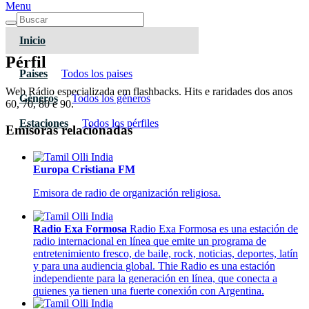
Menu
Inicio
Pérfil
Paises
Todos los paises
Web Rádio especializada em flashbacks. Hits e raridades dos anos
Géneros
Todos los géneros
60, 70, 80 e 90.
Estaciones
Todos los pérfiles
Emisoras relacionadas
Europa Cristiana FM
Emisora de radio de organización religiosa.
Radio Exa Formosa
Radio Exa Formosa es una estación de
radio internacional en línea que emite un programa de
entretenimiento fresco, de baile, rock, noticias, deportes, latín
y para una audiencia global. Thie Radio es una estación
independiente para la generación en línea, que conecta a
quienes ya tienen una fuerte conexión con Argentina.