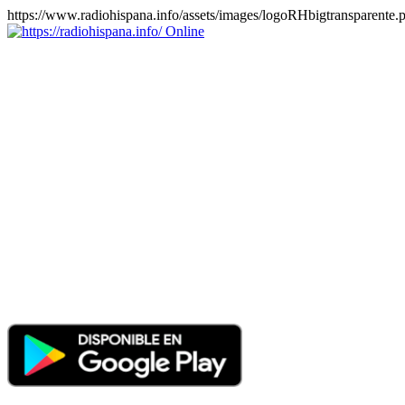
https://www.radiohispana.info/assets/images/logoRHbigtransparente.
Online
https://radiohispana.info
Tiene 15.505 emisoras de radio por web y móvil, para que los
puedas disfrutar, entretenimiento, información y música de todos los
géneros. Países: ARGENTINA, BOLIVIA, BRASIL, CHILE,
COLOMBIA, COSTA RICA, CUBA, ECUADOR, EL
SALVADOR, ESPAÑA, EE.UU, GUATEMALA, HAITI,
HONDURAS, JAMAICA, MARRUECOS, MÉXICO,
NICARAGUA, PANAMA, PARAGUAY, PERÚ, PORTUGAL,
PUERTO RICO, REINO UNIDO, RUMANIA, DOMINICANA,
TRINIDAD AND TOBAGO, URUGUAY y VENEZUELA.
Haga clic en el logo de las estaciones de radio para oirlas, además
los puedes disfrutar también en el celular/móvil Android, en el
Google Play Store, tiene función de grabación, podrás grabar y
crearte playlists gratis. Descargas: