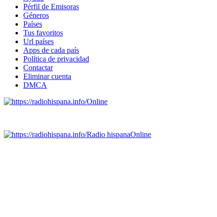
Pérfil de Emisoras
Géneros
Países
Tus favoritos
Url países
Apps de cada país
Política de privacidad
Contactar
Eliminar cuenta
DMCA
Online
Emisoras de radio por web y móvil.
Radio hispana
Online
Todas las principales estaciones de radio del mundo hispano,
portugués-brasileiro y anglosajon (ARGENTINA, BOLIVIA,
BRASIL, CHILE, COLOMBIA, COSTA RICA, CUBA,
ECUADOR, EL SALVADOR, ESPAÑA, GUATEMALA,
HAITI, HONDURAS, JAMAICA, MÉXICO, NICARAGUA,
PANAMA, PARAGUAY, PERÚ, PORTUGAL, PUERTO RICO,
REINO UNIDO, DOMINICANA, TRINIDAD AND TOBAGO,
URUGUAY y VENEZUELA). Haga clic en el logo de las