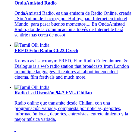
OndaAmistad Radio
OndaAmistad Radio, es una emisora de Radio Online, creada
: Sin Animo de Lucro,y por Hobby, para Internet en todo el
Mundo, para pasar buenos momentos.... En OndaAmistad
Radio, donde la comunicación a través de Internet te hará
sentirte mas cerca de nosot
FRED Film Radio Ch23 Czech
Known as its acronym FRED, Film Radio Entertainment &
Dialogue is a web radio station that broadcasts from London
in multiple languages. It features all about independent
cinema, film festivals and much more.
Radio La Discusión 94.7 FM - Chillán
Radio online que transmite desde Chillan, con una
programación variada, compuesta por noticias, deportes,
información local, deportes, entrevistas, entretenimiento y la
mejor música variada.