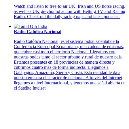
Watch and listen to free-to-air UK, Irish and US horse racing,
as well as UK greyhound action with Betting TV and Racing
Radio. Check out the daily racing naps and latest podcasts.
Radio Católica Nacional
Radio Católica Nacional, es el sistema radial satelital de la
Conferencia Episcopal Ecuatoriana, una cadena de emisoras,
que cubre casi todo el territorio Nacional. Llegamos con
nuestras ondas tanto al sector urbano y rural de nuestro país.
Estamos presentes en 18 provincias de manera directa y
cubrimos cuatro más de forma indirecta. Llegamos a
Galápagos, Amazonía, Sierra y Costa. Esta realidad le da a
nuestra emisora el carácter de nacional. A través del Internet
llegamos a nivel Internacional, y tenemos una señal abierta en
el Satélite Intelsat.