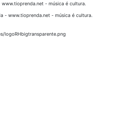
www.tioprenda.net - música é cultura.
 - www.tioprenda.net - música é cultura.
es/logoRHbigtransparente.png
pana.info
óvil, para que los puedas disfrutar, entretenimiento, info
ILE, COLOMBIA, COSTA RICA, CUBA, ECUADOR, EL SALVAD
O, NICARAGUA, PANAMA, PARAGUAY, PERÚ, PORTUGAL, P
Y y VENEZUELA. Haga clic en el logo de las estaciones 
d, en el Google Play Store, tiene función de grabación, podr