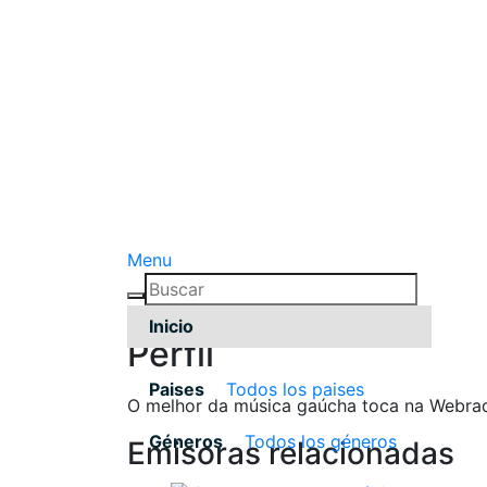
Menu
Inicio
Pérfil
Paises
Todos los paises
O melhor da música gaúcha toca na Webradi
Géneros
Todos los géneros
Emisoras relacionadas