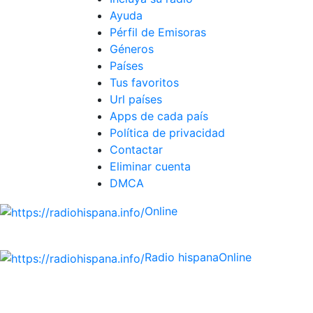
Ayuda
Pérfil de Emisoras
Géneros
Países
Tus favoritos
Url países
Apps de cada país
Política de privacidad
Contactar
Eliminar cuenta
DMCA
Online
Emisoras de radio por web y móvil.
Radio hispana
Online
Todas las principales estaciones de radio del mundo his
ECUADOR, EL SALVADOR, ESPAÑA, GUATEMALA, HAITI, 
DOMINICANA, TRINIDAD AND TOBAGO, URUGUAY y VENEZUELA)