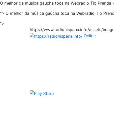
O melhor da música gaúcha toca na Webradio Tio Prenda - 
">
O melhor da música gaúcha toca na Webradio Tio Prenda
">
https://www.radiohispana.info/assets/imag
Online
https://radiohis
Tiene 15.505 emisoras de radio por web y m
Países: ARGENTINA, BOLIVIA, BRASIL, CH
HONDURAS, JAMAICA, MARRUECOS, MÉXIC
DOMINICANA, TRINIDAD AND TOBAGO, URUGUA
disfrutar también en el celular/móvil Androi
Descargas: