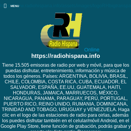
https://www.radiohispana.info/assets/images/logoRHbigtranspa
MENU
Online
https://radiohispana.info
Tiene 15.505 emisoras de radio por web y móvil, para que los
puedas disfrutar, entretenimiento, información y música de
todos los géneros. Países: ARGENTINA, BOLIVIA, BRASIL,
CHILE, COLOMBIA, COSTA RICA, CUBA, ECUADOR, EL
SALVADOR, ESPAÑA, EE.UU, GUATEMALA, HAITI,
HONDURAS, JAMAICA, MARRUECOS, MÉXICO,
NICARAGUA, PANAMA, PARAGUAY, PERÚ, PORTUGAL,
PUERTO RICO, REINO UNIDO, RUMANIA, DOMINICANA,
TRINIDAD AND TOBAGO, URUGUAY y VENEZUELA. Haga
clic en el logo de las estaciones de radio para oirlas, además
los puedes disfrutar también en el celular/móvil Android, en el
Google Play Store, tiene función de grabación, podrás grabar y