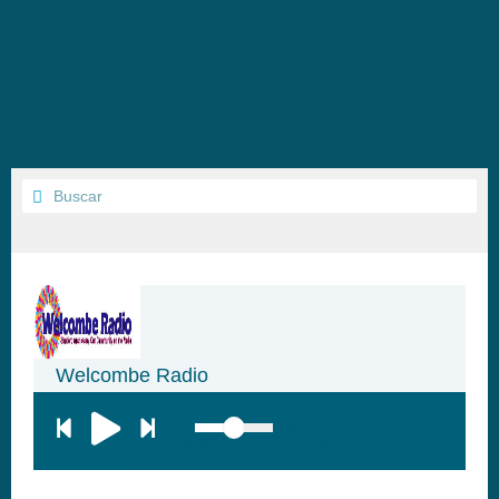
Welcombe Radio
top:300px;
left:100px; width:58px;
height:28px; background:#005f79;'
class='hap-icon hap-icon-heart'>