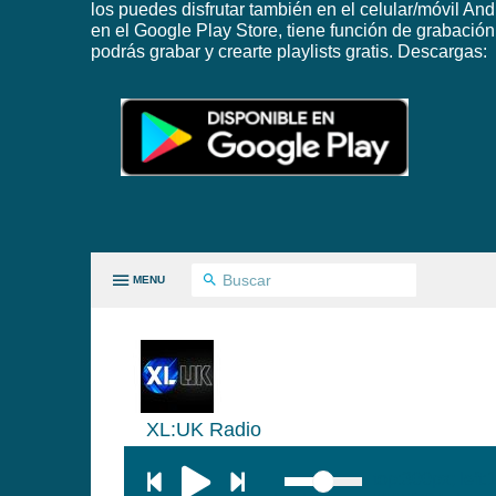
los puedes disfrutar también en el celular/móvil And
en el Google Play Store, tiene función de grabación
podrás grabar y crearte playlists gratis. Descargas:
MENU
 PAISES
XL:UK Radio
GÉNEROS
top:300px; left