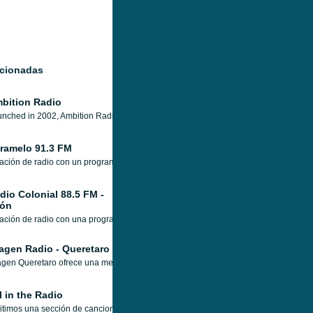
acionadas
bition Radio
nched in 2002, Ambition Radio was created to cater for a wide spectrum of high qual
ramelo 91.3 FM
ación de radio con un programación variada, compuesta por noticias, deportes, info
dio Colonial 88.5 FM -
ón
ación de radio con una programación musical que abarca varios géneros de los añ
agen Radio - Queretaro
gen Queretaro ofrece una mezcla de veinticuatro horas de varios géneros y estilo
l in the Radio
timos una sección de canciones más conocidas y escuchadas en los 80's y 90's 