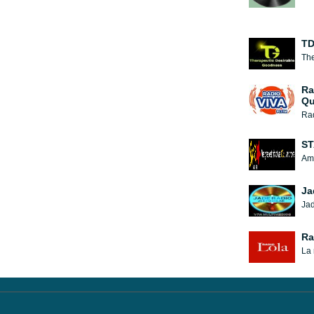
TD
The
Ra
Qu
Rad
ST
Ame
Ja
Ra
La 