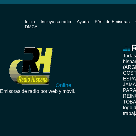
Inicio
Incluya su radio
Ayuda
Pérfil de Emisoras
DMCA
R
Todas
hispa
(ARG
COST
ESPA
JAMA
Online
PARA
Emisoras de radio por web y móvil.
REIN
TOBA
logo d
traba