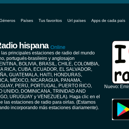
Géneros
Países
Tus favoritos
Url países
Apps de cada país
adio hispana
Online
 las principales estaciones de radio del mundo
no, portugués-brasileiro y anglosajon
ENTINA, BOLIVIA, BRASIL, CHILE, COLOMBIA,
A RICA, CUBA, ECUADOR, EL SALVADOR,
ÑA, GUATEMALA, HAITI, HONDURAS,
ICA, MÉXICO, NICARAGUA, PANAMA,
GUAY, PERÚ, PORTUGAL, PUERTO RICO,
Nuevo: Emis
O UNIDO, DOMINICANA, TRINIDAD AND
GO, URUGUAY y VENEZUELA). Haga clic en el
e las estaciones de radio para oirlas. (Estamos
jando incorporando más estaciones diariamente).