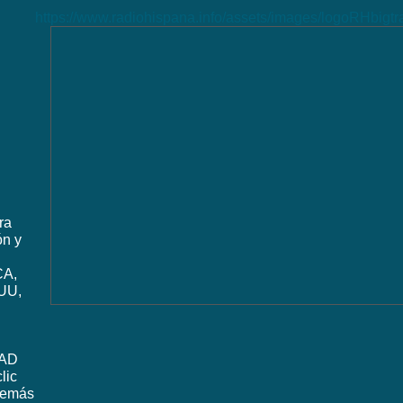
https://www.radiohispana.info/assets/images/logoRHbigt
ra
ón y
CA,
UU,
DAD
lic
además