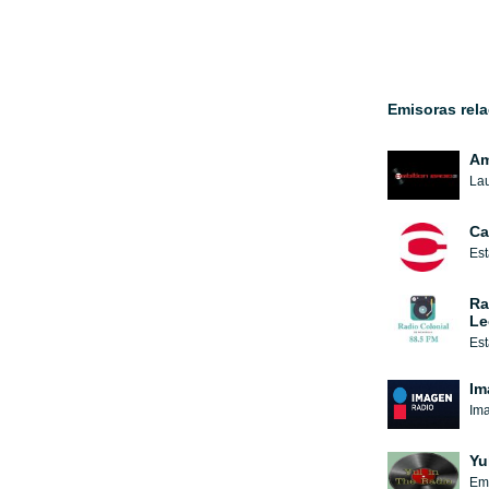
Emisoras rel
Am
Lau
Ca
Est
Ra
Le
Est
Im
Ima
Yu
Emi