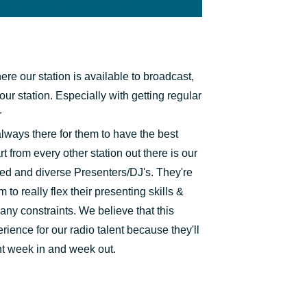
'hap-icon hap-icon-heart'>
re our station is available to broadcast,
 our station. Especially with getting regular
r
always there for them to have the best
 from every other station out there is our
ed and diverse Presenters/DJ's. They're
o really flex their presenting skills &
any constraints. We believe that this
ience for our radio talent because they'll
ent week in and week out.