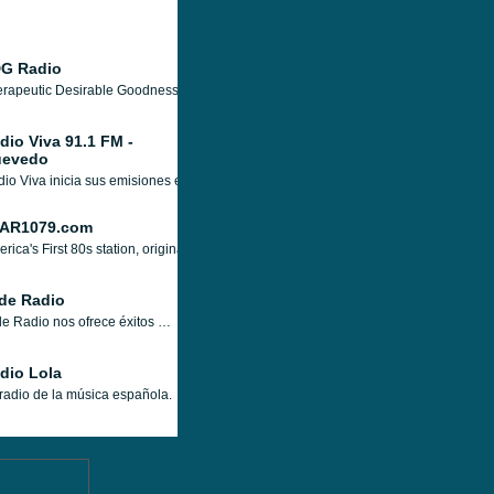
G Radio
rapeutic Desirable Goodness radio station is broadcasted from Trinidad & Tobago, wi
dio Viva 91.1 FM -
evedo
io Viva inicia sus emisiones en 1988, en la ciudad de Quevedo, la programación mu
AR1079.com
rica's First 80s station, originally an FM station operating as WXST and occupying 
de Radio
Jade Radio nos ofrece éxitos de los años 70s.
dio Lola
radio de la música española.