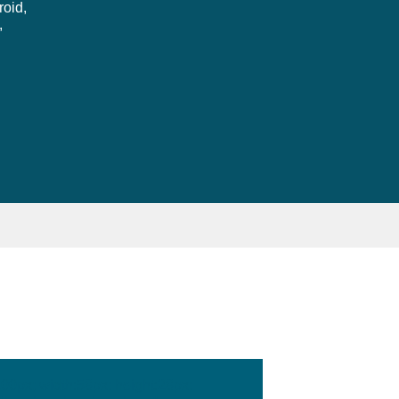
roid,
,
:100px; width:58px; height:28px;