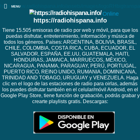
https://www.radiohispana.info/assets/images/logoRHbigtranspa
MENU
Online
https://radiohispana.info
Tiene 15.505 emisoras de radio por web y móvil, para que los
puedas disfrutar, entretenimiento, información y música de
todos los géneros. Países: ARGENTINA, BOLIVIA, BRASIL,
CHILE, COLOMBIA, COSTA RICA, CUBA, ECUADOR, EL
SALVADOR, ESPAÑA, EE.UU, GUATEMALA, HAITI,
HONDURAS, JAMAICA, MARRUECOS, MÉXICO,
NICARAGUA, PANAMA, PARAGUAY, PERÚ, PORTUGAL,
PUERTO RICO, REINO UNIDO, RUMANIA, DOMINICANA,
TRINIDAD AND TOBAGO, URUGUAY y VENEZUELA. Haga
clic en el logo de las estaciones de radio para oirlas, además
los puedes disfrutar también en el celular/móvil Android, en el
Google Play Store, tiene función de grabación, podrás grabar y
crearte playlists gratis. Descargas: