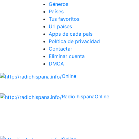
Géneros
Países
Tus favoritos
Url países
Apps de cada país
Política de privacidad
Contactar
Eliminar cuenta
DMCA
Online
Emisoras de radio por web y móvil.
Radio hispana
Online
Todas las principales estaciones de radio del mundo his
ECUADOR, EL SALVADOR, ESPAÑA, GUATEMALA, HAITI, 
DOMINICANA, TRINIDAD AND TOBAGO, URUGUAY y VENEZUELA)
estaciones diariamente).