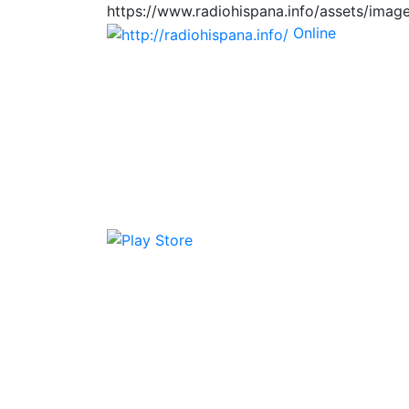
https://www.radiohispana.info/assets/imag
Online
https://radiohis
Tiene 15.505 emisoras de radio por web y m
Países: ARGENTINA, BOLIVIA, BRASIL, CH
HONDURAS, JAMAICA, MARRUECOS, MÉXIC
DOMINICANA, TRINIDAD AND TOBAGO, URUGUA
disfrutar también en el celular/móvil Androi
Descargas: