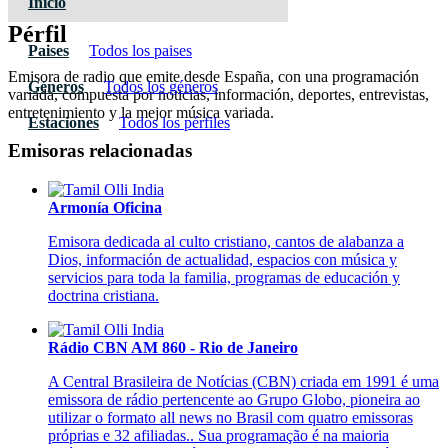
Inicio
Pérfil
Paises
Todos los paises
Emisora de radio que emite desde España, con una programación
Géneros
Todos los géneros
variada, compuesta por noticias, información, deportes, entrevistas,
entretenimiento y la mejor música variada.
Estaciones
Todos los pérfiles
Emisoras relacionadas
Armonía Oficina
Emisora dedicada al culto cristiano, cantos de alabanza a
Dios, información de actualidad, espacios con música y
servicios para toda la familia, programas de educación y
doctrina cristiana.
Rádio CBN AM 860 - Rio de Janeiro
A Central Brasileira de Notícias (CBN) criada em 1991 é uma
emissora de rádio pertencente ao Grupo Globo, pioneira ao
utilizar o formato all news no Brasil com quatro emissoras
próprias e 32 afiliadas.. Sua programação é na maioria