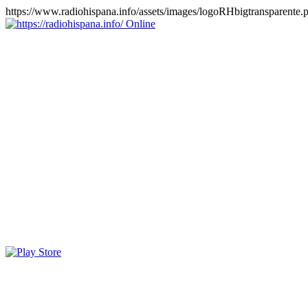
https://www.radiohispana.info/assets/images/logoRHbigtransparente.
Online
https://radiohispana.info
Tiene 15.505 emisoras de radio por web y móvil, para que los
puedas disfrutar, entretenimiento, información y música de todos los
géneros. Países: ARGENTINA, BOLIVIA, BRASIL, CHILE,
COLOMBIA, COSTA RICA, CUBA, ECUADOR, EL
SALVADOR, ESPAÑA, EE.UU, GUATEMALA, HAITI,
HONDURAS, JAMAICA, MARRUECOS, MÉXICO,
NICARAGUA, PANAMA, PARAGUAY, PERÚ, PORTUGAL,
PUERTO RICO, REINO UNIDO, RUMANIA, DOMINICANA,
TRINIDAD AND TOBAGO, URUGUAY y VENEZUELA.
Haga clic en el logo de las estaciones de radio para oirlas, además
los puedes disfrutar también en el celular/móvil Android, en el
Google Play Store, tiene función de grabación, podrás grabar y
crearte playlists gratis. Descargas: