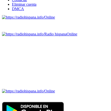
Eliminar cuenta
DMCA
Online
Emisoras de radio por web y móvil.
Radio hispana
Online
Todas las principales estaciones de radio del mundo hispano,
portugués-brasileiro y anglosajon (ARGENTINA, BOLIVIA,
BRASIL, CHILE, COLOMBIA, COSTA RICA, CUBA,
ECUADOR, EL SALVADOR, ESPAÑA, GUATEMALA,
HAITI, HONDURAS, JAMAICA, MÉXICO, NICARAGUA,
PANAMA, PARAGUAY, PERÚ, PORTUGAL, PUERTO RICO,
REINO UNIDO, DOMINICANA, TRINIDAD AND TOBAGO,
URUGUAY y VENEZUELA). Haga clic en el logo de las
estaciones de radio para oirlas. (Estamos trabajando incorporando
más estaciones diariamente).
Online
Nuevo: Emisoras de radio por web y móvil. Descargas: