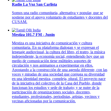
Radio La Voz San Carlista
Somos una radio comunitaria, alternativa y popular, que se
sostiene por el apoyo voluntario de estudiantes y docentes del
CUSAM.
Mestiza 101.7 FM - Junin
Mestiza es una iniciativa de comunicación y cultura
comunitaria. En su plataforma dialogan y se expresan el
lenguaje audiovisual, la cultura del libro, el teatro, la música
independiente, la economía social, entendiendo hoy que un
medio de comunicación tiene múltiples soportes de
circulación y nos animamos a experimentar en ellos.
Apostando a la construcción de una agenda diferente, con las
voces y miradas de una sociedad que conjuga su diversidad
en una identidad mestiza, compleja, plural. El proyecto nace
de la iniciativa del colectivo de la Casa del Pueblo, donde
funcionan los estudios y sede de trabajo; y se nutre de la
participación de organizaciones sociales, docentes,
estudiantes, profesionales, periodistas, artistas, vecinos y
vecinas aficionadas por la comunicación.