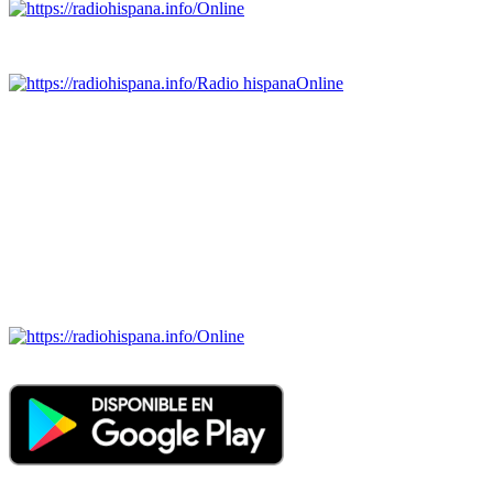
Online
Emisoras de radio por web y móvil.
Radio hispana
Online
Todas las principales estaciones de radio del mundo hispano,
portugués-brasileiro y anglosajon (ARGENTINA, BOLIVIA,
BRASIL, CHILE, COLOMBIA, COSTA RICA, CUBA,
ECUADOR, EL SALVADOR, ESPAÑA, GUATEMALA,
HAITI, HONDURAS, JAMAICA, MÉXICO, NICARAGUA,
PANAMA, PARAGUAY, PERÚ, PORTUGAL, PUERTO RICO,
REINO UNIDO, DOMINICANA, TRINIDAD AND TOBAGO,
URUGUAY y VENEZUELA). Haga clic en el logo de las
estaciones de radio para oirlas. (Estamos trabajando incorporando
más estaciones diariamente).
Online
Nuevo: Emisoras de radio por web y móvil. Descargas: