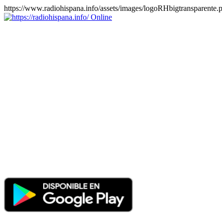
https://www.radiohispana.info/assets/images/logoRHbigtransparente.
Online
https://radiohispana.info
Tiene 15.505 emisoras de radio por web y móvil, para que los
puedas disfrutar, entretenimiento, información y música de todos los
géneros. Países: ARGENTINA, BOLIVIA, BRASIL, CHILE,
COLOMBIA, COSTA RICA, CUBA, ECUADOR, EL
SALVADOR, ESPAÑA, EE.UU, GUATEMALA, HAITI,
HONDURAS, JAMAICA, MARRUECOS, MÉXICO,
NICARAGUA, PANAMA, PARAGUAY, PERÚ, PORTUGAL,
PUERTO RICO, REINO UNIDO, RUMANIA, DOMINICANA,
TRINIDAD AND TOBAGO, URUGUAY y VENEZUELA.
Haga clic en el logo de las estaciones de radio para oirlas, además
los puedes disfrutar también en el celular/móvil Android, en el
Google Play Store, tiene función de grabación, podrás grabar y
crearte playlists gratis. Descargas: