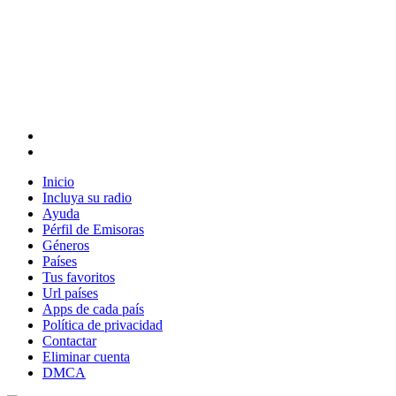
Inicio
Incluya su radio
Ayuda
Pérfil de Emisoras
Géneros
Países
Tus favoritos
Url países
Apps de cada país
Política de privacidad
Contactar
Eliminar cuenta
DMCA