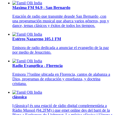
Maxima FM 94.9 - San Bernardo
Estación de radio que transmite deasde San Bernardo ,con
una programación musical que abarca varios géneros, pop y
dance, temas clásicos y éxitos de todos los tiempos.
Estéreo Nazareno 105.1 FM
Emisora de radio dedicada a anunciar el evangelio de la paz
por medio de Jesucristo.
Radio Evangélica - Florencia
Emisora ??online ubicada en Florencia, cantos de alabanza a
Dios, programas de educación y enseñanza, y doctrina
cristiana.
clàsssica
[clàsssica] és una estació de ràdio digital complementària a
Ràdio Mussol (94.2FM) i que emet online des del barri de la
Plana a Esplugues de Llobregat. La música clàssica i l’òpera s