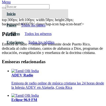
Menu
Inicio
CDM Radio
top:300px; left:100px; width:58px; height:28px;
background:#005f79;' class='hap-icon hap-icon-heart'>
Paises
Todos los paises
Pérfil
Géneros
Todos los géneros
Estaciones
Todos los pérfiles
Emisora de radio ??online que transmite desde Puerto Rico,
dedicada al culto cristiano, cantos de alabanza a Dios, programas de
educación, evangelización y enseñanza de la doctrina cristiana.
Emisoras relacionadas
ADEV Radio
Emisora de radio online de música cristiana las 24 horas desde
la Iglesia ADEV en Alajuela, Costa Rica
Eclipse 96.9 FM