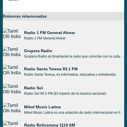
Emisoras relacionadas
Radio 1 FM General Alvear
Radio 1 FM General Alvear
Grupera Radio
Grupera Radio es finalmente la radio que coincide con la cultura, la tradición y el comportamiento de escucha de los oyentes y personas mexicanas. La radio reproduce música que coincide cultural y tradicionalmente con el credo y la cultura de México. Grupera Radio tiene que ser la mejor radio de su tipo que existe.
Radio Santa Teresa 93.1 FM
Radio Santa Teresa, es informativa, educativa y entretenida.
Radio Sol
Radio Sol 96.5 FM (El imperio de la musica nacional).
Miled Music Latina
Miled Music Latina es una estación de radio internacional en línea que reproduce música latina fresca para una audiencia global. Miled Music Latina es una estación independiente para la generación en línea, que conecta a aquellos que ya tienen una fuerte conexión con México.
Radio Bolivariana 1110 AM