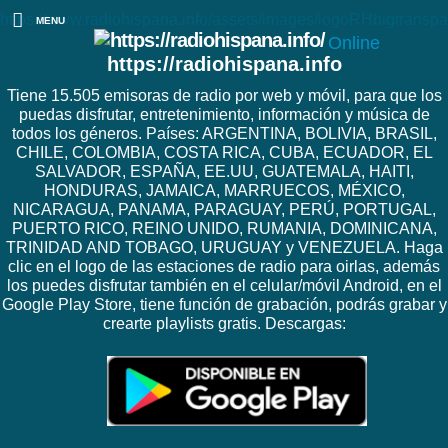
https://www.radiohispana.info/assets/images/logoRHbigtranspa
MENU
Online
https://radiohispana.info
Tiene 15.505 emisoras de radio por web y móvil, para que los
puedas disfrutar, entretenimiento, información y música de
todos los géneros. Países: ARGENTINA, BOLIVIA, BRASIL,
CHILE, COLOMBIA, COSTA RICA, CUBA, ECUADOR, EL
SALVADOR, ESPAÑA, EE.UU, GUATEMALA, HAITI,
HONDURAS, JAMAICA, MARRUECOS, MÉXICO,
NICARAGUA, PANAMA, PARAGUAY, PERÚ, PORTUGAL,
PUERTO RICO, REINO UNIDO, RUMANIA, DOMINICANA,
TRINIDAD AND TOBAGO, URUGUAY y VENEZUELA. Haga
clic en el logo de las estaciones de radio para oirlas, además
los puedes disfrutar también en el celular/móvil Android, en el
Google Play Store, tiene función de grabación, podrás grabar y
crearte playlists gratis. Descargas: