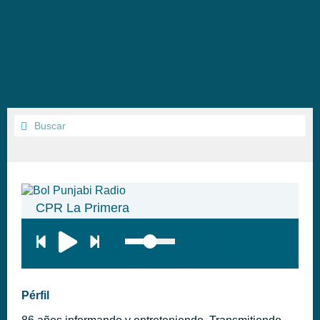
CPR La Primera
top:300px;
left:100px; width:58px;
height:28px; background:#005f79;'
class='hap-icon hap-icon-heart'>
Pérfil