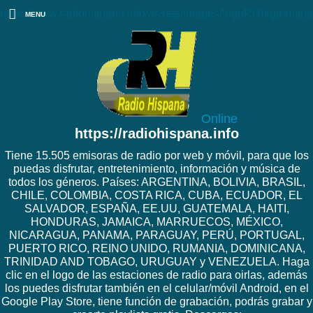
https://www.radiohispana.info/assets/images/logoRHbigtranspa
MENU
Online
https://radiohispana.info
Tiene 15.505 emisoras de radio por web y móvil, para que los
puedas disfrutar, entretenimiento, información y música de
todos los géneros. Países: ARGENTINA, BOLIVIA, BRASIL,
CHILE, COLOMBIA, COSTA RICA, CUBA, ECUADOR, EL
SALVADOR, ESPAÑA, EE.UU, GUATEMALA, HAITI,
HONDURAS, JAMAICA, MARRUECOS, MÉXICO,
NICARAGUA, PANAMA, PARAGUAY, PERÚ, PORTUGAL,
PUERTO RICO, REINO UNIDO, RUMANIA, DOMINICANA,
TRINIDAD AND TOBAGO, URUGUAY y VENEZUELA. Haga
clic en el logo de las estaciones de radio para oirlas, además
los puedes disfrutar también en el celular/móvil Android, en el
Google Play Store, tiene función de grabación, podrás grabar y