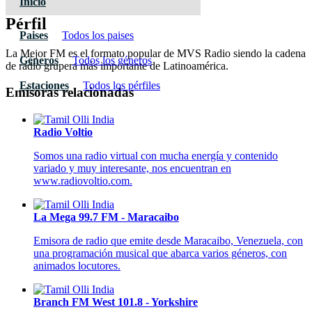
Inicio
Pérfil
Paises
Todos los paises
La Mejor FM es el formato popular de MVS Radio siendo la cadena
Géneros
Todos los géneros
de radio grupera más importante de Latinoamérica.
Estaciones
Todos los pérfiles
Emisoras relacionadas
Radio Voltio
Somos una radio virtual con mucha energía y contenido
variado y muy interesante, nos encuentran en
www.radiovoltio.com.
La Mega 99.7 FM - Maracaibo
Emisora de radio que emite desde Maracaibo, Venezuela, con
una programación musical que abarca varios géneros, con
animados locutores.
Branch FM West 101.8 - Yorkshire