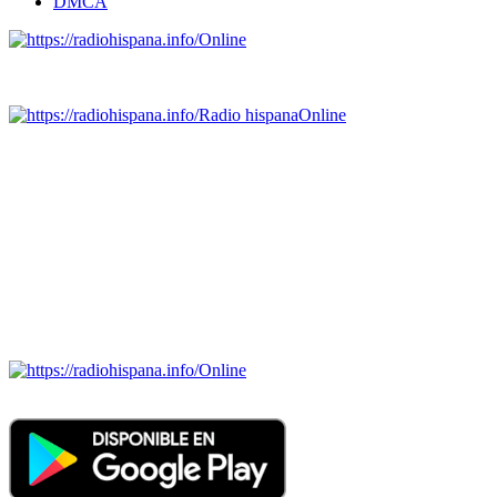
DMCA
Online
Emisoras de radio por web y móvil.
Radio hispana
Online
Todas las principales estaciones de radio del mundo hispano,
portugués-brasileiro y anglosajon (ARGENTINA, BOLIVIA,
BRASIL, CHILE, COLOMBIA, COSTA RICA, CUBA,
ECUADOR, EL SALVADOR, ESPAÑA, GUATEMALA,
HAITI, HONDURAS, JAMAICA, MÉXICO, NICARAGUA,
PANAMA, PARAGUAY, PERÚ, PORTUGAL, PUERTO RICO,
REINO UNIDO, DOMINICANA, TRINIDAD AND TOBAGO,
URUGUAY y VENEZUELA). Haga clic en el logo de las
estaciones de radio para oirlas. (Estamos trabajando incorporando
más estaciones diariamente).
Online
Nuevo: Emisoras de radio por web y móvil. Descargas: