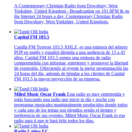
A Contemporary Christian Radio from Dewsbury, West
Yorkshire, United Kingdom - Broadcasting on 101.8FM & on
the Internet 24 hours a day. Contemporary Christian Radio
from Dewsbury, West Yorkshire, United Kingdom.
Capital FM 103.5
Capilla FM Torreon 103.5 XHLZ, es una emisora del género
POP en inglés y español dirigida a una audiencia de 15 a 45
años. Capital FM 103.5 somos una emisora de radio
comprometida con informar, entretener y promover la libertad
de expresión. Ofreciendo al oyente la mejor programación las
24 horas del día, además de brindar a los clientes de Capital
FM 103.5 la mayor proyección de su empresa.
Miled Music Oscar Frank
Esta radio es muy entretenida y
estás buscando una radio que inicie tu día y noche con
programas musicales magistralmente producidos donde todos
y cada uno de los temas son elegidos según el tiempo y
preferencia de sus oyentes. Miled Music Oscar Frank es esa
radio para ti que te hará feliz todos los días.
Radio Latina EC