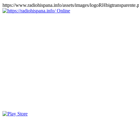
https://www.radiohispana.info/assets/images/logoRHbigtransparente.
Online
https://radiohispana.info
Tiene 15.505 emisoras de radio por web y móvil, para que los
puedas disfrutar, entretenimiento, información y música de todos los
géneros. Países: ARGENTINA, BOLIVIA, BRASIL, CHILE,
COLOMBIA, COSTA RICA, CUBA, ECUADOR, EL
SALVADOR, ESPAÑA, EE.UU, GUATEMALA, HAITI,
HONDURAS, JAMAICA, MARRUECOS, MÉXICO,
NICARAGUA, PANAMA, PARAGUAY, PERÚ, PORTUGAL,
PUERTO RICO, REINO UNIDO, RUMANIA, DOMINICANA,
TRINIDAD AND TOBAGO, URUGUAY y VENEZUELA.
Haga clic en el logo de las estaciones de radio para oirlas, además
los puedes disfrutar también en el celular/móvil Android, en el
Google Play Store, tiene función de grabación, podrás grabar y
crearte playlists gratis. Descargas: